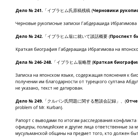
Дело № 241.
「イブラヒム氏原稿残稿 (
Черновики рукопи
Черновые рукописные записки Габдерашида Ибрагимова на
Дело № 242.
「イブラヒム翁に就いて談話概要 (
Проспект б
Краткая биография Габдерашида Ибрагимова на японском я
Дела № 246-248.
「イブラヒム翁略歴 (
Краткая биографи
Записка на японском языке, содержащая пояснения к би
получении им благодарности от турецкого султана Абдул
не указано, текст не датирован.
Дело № 249.
「クルバン氏問題に関する懇談会記録」、(
Отче
problem of Mr. Kurban).
Рапорт с выводами по итогам расследования конфликта
офицеры, полицейские и другие лица ответственные за 
мусульманской общины на предмет того, кто должен быт