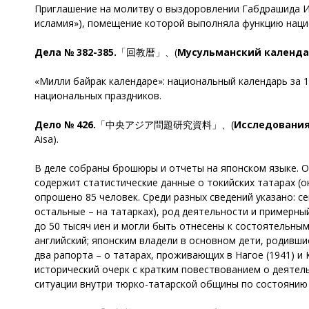
Приглашение на молитву о выздоровлении Габдрашида Иб
исламия»), помещение которой выполняла функцию наци
Дела № 382-385.
「回教暦」、(
Мусульманский календа
«Милли байрак календаре»: национальный календарь за 1
национальных праздников.
Дело № 426.
「中央アジア問題研究資料」、(
Исследования
Aisa).
В деле собраны брошюры и отчеты на японском языке. О
содержит статистические данные о токийских татарах (о
опрошено 85 человек. Среди разных сведений указано: с
остальные – на татарках), род деятельности и примерн
до 50 тысяч иен и могли быть отнесены к состоятельным
английский; японским владели в основном дети, родивши
два рапорта – о татарах, проживающих в Нагое (1941) и 
исторический очерк с кратким повествованием о деятельн
ситуации внутри тюрко-татарской общины по состоянию н