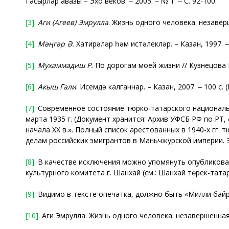
Гасырлар авазы – Эхо веков. ‒ 2005. ‒ № 1. ‒ С. 92-100.
[3]
.
Аги
(Агеев)
Эмрулла
. Жизнь одного человека: незавер
[4]
.
Мәңгәр Ә.
Хатирәләр һәм истәлекләр. – Казан, 1997. ‒ 
[5]
.
Мухаммадиш Р.
По дорогам моей жизни // Кузнецова Ек
[6]
.
Акыш Гали
. Исемдә калганнар. – Казан, 2007. ‒ 100 с. (
[7]
. Современное состояние тюрко-татарского националь
марта 1935 г. (Документ хранится: Архив УФСБ РФ по РТ, ф
начала ХХ в.». Полный список арестованных в 1940-х гг.
делам российских эмигрантов в Маньчжурской империи. 
[8]
. В качестве исключения можно упомянуть опублико
культурного комитета г. Шанхай (см.: Шанхай төрек-татар 
[9]
. Видимо в тексте опечатка, должно быть «Милли байра
[10]
. Аги Эмрулла. Жизнь одного человека: незавершенная 