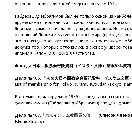
оставался вплоть до своей смерти в августе 1944 г.
Габдерашид Ибрагимов был не только одной из наиболе
дружескими отношениями с представителями японской по
Японии» с самого начала ее функционирования. Несмотря
отношений Японии и мусульманского мира (прежде всего 
играл важную роль как представитель, точнее даже лоб
документов, которые отложились в архиве университета
Японии в целом, и в Токио в частности.
Фонд
大日本回教協会寄託資料（イスラム文庫）整理済み資料
Дело № 106.
「東京
大日本回教協会寄託資料（イスラム文庫
List of membership for Tokyo Isuramu Kyoudan /Tokyo Islam
В документе, датируемом 1939 г., представлен список ч
фамилии имама (Габдерашид Ибрагимов) следуют фамилии
Дело № 107.
「東京イスラム教団員名簿」、(
Список члено
Islamic Group/).