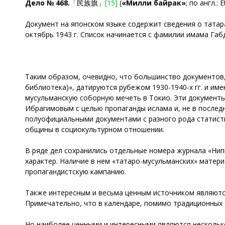
Дело № 468.
「民族旗」
[15]
(
«Милли байрак»
; по англ.: E
Документ на японском языке содержит сведения о татар
октябрь 1943 г. Список начинается с фамилии имама Га
Таким образом, очевидно, что большинство документов
библиотека)», датируются рубежом 1930-1940-х гг. и име
мусульманскую соборную мечеть в Токио. Эти документы,
Ибрагимовым с целью пропаганды ислама и, не в послед
полуофициальными документами с разного рода статист
общины в социокультурном отношении.
В ряде дел сохранились отдельные номера журнала «Нип
характер. Наличие в нем «татаро-мусульманских» матер
пропагандистскую кампанию.
Также интересным и весьма ценным источником являются
Примечательно, что в календаре, помимо традиционных 
Но наиболее ценными и интересными являются несколько