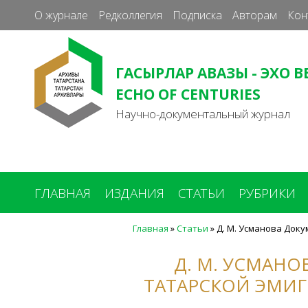
О журнале
Редколлегия
Подписка
Авторам
Кон
ГАСЫРЛАР АВАЗЫ - ЭХО В
ECHO OF CENTURIES
Научно-документальный журнал
ГЛАВНАЯ
ИЗДАНИЯ
СТАТЬИ
РУБРИКИ
Главная
»
Статьи
»
Д. М. Усманова Доку
Вы
здесь
Д. М. УСМАН
ТАТАРСКОЙ ЭМИГ