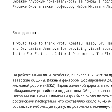
Выражаю глубокую признательность за помощь в подго
Риосюке Оно; а также профессору Набоа Мисава и Ла
Благодарность
I would like to thank Prof. Komatsu Hisao, Dr. Ham
and Dr. Larisa Usmanova for providing visual sourc
in the Far East as a Cultural Phenomenon. The Fir
На рубеже XIX-ХХ вв. и, особенно, в начале 1920-х гг. 
татарские общины. Важным фактором формирования дал
железной дороги (КВЖД). Вдоль железной дороги, в экс
обладавшими российским подданством. Общая численность
Пограничная, Гирин, Синьцзин и др.) была около полуты
российскими паспортами, что составляло около 40-45 %
составляли небольшую группу, но довольно сплоченную 