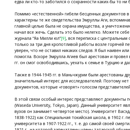
едва ли кто-то заботился о сохранности каких-бы то ни 
Помимо «естественной» гибели бесценных документов в 
характерны те же свидетельства Эмруллы Аги, вспоминав
главной целью была не охрана имущества, а уничтожение
начал все жечь. Сделать это было нелегко. Можете себе
журнала “Яңа Милли юл”
[9]
, вся переписка с центральным 
только за три дня кропотливой работы возле горячей пе
уверен, что не оставил никаких следов. Я был наивен ил
помогла. Вскоре Эмрулла Агиев был арестован и провел 
гг. он смог освободившись, уехать к семье в Турцию и да
Также в 1944-1945 гг. в Маньчжурии были арестованы д
значительный интерес для исследователей. Поэтому нет
документов, которые «говорят» голосом представителей
В этой связи особый интерес представляют документы п
(Waseda University, Tokyo, Japan). Данный университет
вузов он занимает четвертое место). Университет Васэ
1838-1922) как Специальная токийская школа, в 1902 г.
университета в 1907-1922 гг., т. е. до самой своей смер
1921 г., на которой запечатлены члены татарской общин