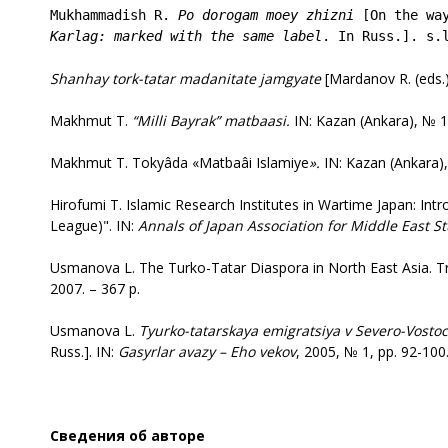
Mukhammadish R. 
Po dorogam moe
y
 zhizni
 [On the wa
Karlag: 
marked with the same label
. In Russ.]. s.
Shanha
y
t
o
rk-tatar m
a
d
a
ni
t
ate j
a
mg
y
ate
[Mardanov R. (eds.)
Makhmut T.
“
Milli Bayrak
”
matbaasi
.
IN: Kazan (Ankara), № 18
Makhmut T. Tokyâda «Matbaâi Islamiye
»
.
IN: Kazan (Ankara),
Hirofumi T. Islamic Research Institutes in Wartime Japan: In
League)". IN:
Annals of Japan Association for Middle East St
Usmanova L. The Turko-Tatar Diaspora in North East Asia. T
2007. – 367 p.
Usmanova L.
Tyurko-tatarskaya emigratsiya v Severo-Vosto
Russ.]. IN:
Gasyrlar avazy – Eho vekov
, 2005, № 1, рр. 92-100
Сведения об авторе