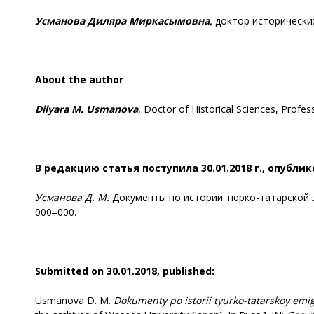
Усманова Диляра Миркасымовна,
доктор исторических
About the author
Dilyara M. Usmanova
,
Doctor of Historical Sciences, Profes
В редакцию статья поступила
3
0.0
1
.201
8
г., опублик
Усманова Д. М.
Документы по истории тюрко-татарской эми
000‒000.
Submitted
on 30.
0
1
.201
8
,
published
:
Usmanova D. M.
Dokumenty po istorii tyurko-tatarskoy emig