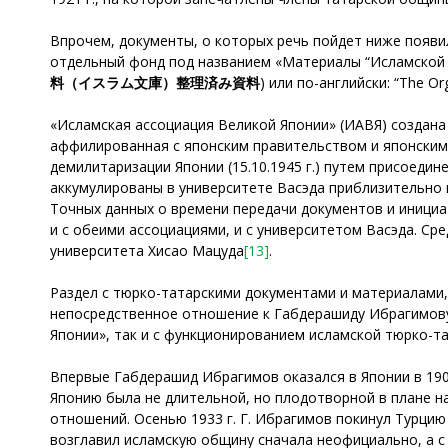
Впрочем, документы, о которых речь пойдет ниже появи
отдельный фонд под названием «Материалы “Исламской а
料（イスラム文庫）整理済み資料
) или по-английски: “The Org
«Исламская ассоциация Великой Японии» (ИАВЯ) создана 
аффилированная с японским правительством и японским
демилитаризации Японии (15.10.1945 г.) путем присоеди
аккумулированы в университете Васэда приблизительно в
Точных данных о времени передачи документов и инициат
и с обеими ассоциациями, и с университетом Васэда. С
университета Хисао Мацуда
[13]
.
Раздел с тюрко-татарскими документами и материалами
непосредственное отношение к Габдерашиду Ибрагимову 
Японии», так и с функционированием исламской тюрко-т
Впервые Габдерашид Ибрагимов оказался в Японии в 1908
Японию была не длительной, но плодотворной в плане н
отношений. Осенью 1933 г. Г. Ибрагимов покинул Турцию и
возглавил исламскую общину сначала неофициально, а с 