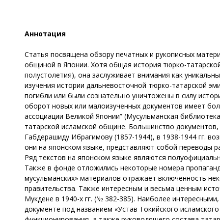
Аннотация
Статья посвящена обзору печатных и рукописных материа
общиной в Японии. Хотя общая история тюрко-татарской
полустолетия), она заслуживает внимания как уникальн
изучения истории дальневосточной тюрко-татарской эми
погибли или были сознательно уничтожены в силу истори
оборот новых или малоизученных документов имеет бол
ассоциации Великой Японии” (Мусульманская библиотек
татарской исламской общине. Большинство документов, 
Габдерашиду Ибрагимову (1857-1944), в 1938-1944 гг. 
они на японском языке, представляют собой переводы ра
Ряд текстов на японском языке являются полуофициаль
Также в фонде отложились некоторые номера пропаганди
мусульманских» материалов отражает включенность нек
правительства. Также интересным и весьма ценным ист
Мукдене в 1940-х гг. (№ 382-385). Наиболее интересными
документе под названием «Устав Токийского исламского
функционирования, а также руководящего состава татар