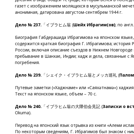
газет с изображением молящихся в мусульманской мечет
анонимная, датирована августом-сентябрем 1944 г.
Дело № 237.
「イブラヒム翁 (
Шейх Ибрагим(ов)
; по англ.
Биография Габдерашида Ибрагимова на японском языке,
содержится краткая биография Г. Ибрагимова; история Р
России, включая описание съездов в Нижнем Новгороде и
пребывание в Шанхае, Индии; хадж и дела, связанные с 
погребения.
Дело № 239.
「シェイク・イブラヒム翁とメッカ巡礼 (
Палом
Путевые заметки («Хаджнаме» или «Саяхәтнамә») хаджия
Текст на японском языке, объем – 70 с.
Дело № 240.
「イブラヒム翁の大隈伯会見記 (
Записки о вс
Okuma).
Перевод на японский язык отрывка из книги «Алеми исла
По некоторым сведениям, Г. Ибрагимов был знаком с ним 