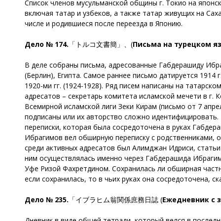
Список членов мусульманской общины г. Токио на японск
включая татар и узбеков, а также татар живущих на Сах
числе и родившиеся после переезда в Японию.
Дело № 174.
「トルコ文書簡」、(
Письма на турецком я
В деле собраны письма, адресованные Габдерашиду Ибраги
(Берлин), Египта. Самое раннее письмо датируется 1914 г
1920-ми гг. (1924-1928). Ряд писем написаны на татарско
адресатов – секретарь комитета исламской мечети в г. К
Всемирной исламской лиги Зеки Кирам (письмо от 7 апреля
подписаны или их авторство сложно идентифицировать. 
переписки, которая была сосредоточена в руках Габдера
Ибрагимов вел обширную переписку с родственниками, о
среди активных адресатов был Алимджан Идриси, статьи 
ним осуществлялась именно через Габдерашида Ибрагимо
Уфе Ризой Фахретдином. Сохранилась ли обширная частна
если сохранилась, то в чьих руках она сосредоточена, с
Дело № 235.
「イブラヒム翁関係庶務日誌 (
Ежедневник с 
Дневник в виде общей тетради, который велся в последн