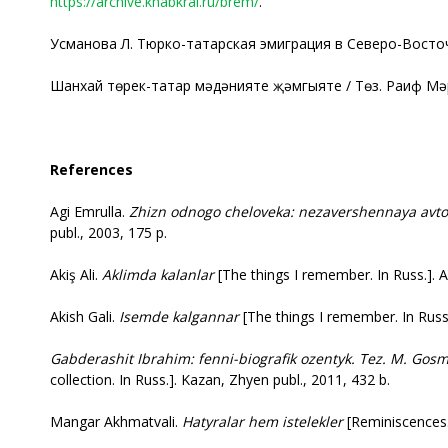
https://archive.khabkrai.ru/brem/
.
Усманова Л. Тюрко-татарская эмиграция в Северо-Восточной
Шанхай төрек-татар мәдәнияте җәмгыяте / Төз. Раиф Мәрд
References
Agi Emrulla.
Zhizn odnogo cheloveka: nezavershenna
y
a avt
publ., 2003, 175 p.
Akiş Ali.
Aklimda kalanlar
[The things I remember. In Russ.]. A
Akish Gali.
Isemde kalgannar
[The things I remember. In Russ.
Gabderashit Ibrahim
:
f
e
nni-biografik
o
zenty
k
.
T
e
z. M. Gosm
collection. In Russ.]. Kazan, Zhyen publ., 2011, 432 b.
Mangar Akhmatvali.
H
at
y
r
a
l
a
r h
e
m ist
e
lekl
e
r
[Reminiscences. 