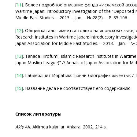
[11]
. Более подробное описание фонда «Исламской ассоциац
Wartime Japan: Introductory Investigation of the “Deposited 
Middle East Studies.
‒
2013. ‒ Jan. ‒ № 28(2). ‒ Р. 85-106.
[12]
. Общий каталог имеется только на японском языке, о
Research Institutes in Wartime Japan: Introductory Investiga
Japan Association for Middle East Studies.
‒
2013. ‒ Jan. ‒ № 2
[13]
. Tanada Hirofumi, Islamic Research Institutes in Wartime
Japan Muslim League)” // Annals of Japan Association for Mid
[14]
. Габдерәшит Ибраһим: фәнни-биографик җыентык / Төз
[15]
. Название дела не соответствует его содержанию.
Список литературы
Akiş Ali
.
Aklimda kalanlar. Ankara, 2002, 214 s.