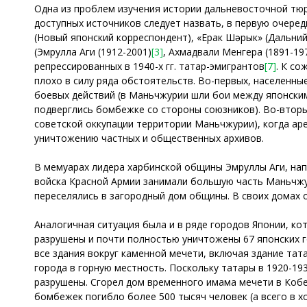
Одна из проблем изучения истории дальневосточной тюр
доступных источников следует назвать, в первую очеред
(Новый японский корреспондент), «Ерак Шәрык» (Дальний
(Эмрулла Аги (1912-2001)
[3]
, Ахмадвали Менгера (1891-19
репрессированных в 1940-х гг. татар-эмигрантов
[7]
. К со
плохо в силу ряда обстоятельств. Во-первых, населенны
боевых действий (в Маньчжурии шли бои между японски
подверглись бомбежке со стороны союзников). Во-вторы
советской оккупации территории Маньчжурии), когда ар
уничтожению частных и общественных архивов.
В мемуарах лидера харбинской общины Эмруллы Аги, напис
войска Красной Армии занимали большую часть Маньчжур
переселялись в загородный дом общины. В своих домах 
Аналогичная ситуация была и в ряде городов Японии, ко
разрушены и почти полностью уничтожены 67 японских го
все здания вокруг каменной мечети, включая здание тат
города в горную местность. Поскольку татары в 1920-193
разрушены. Сгорел дом временного имама мечети в Кобе
бомбежек погибло более 500 тысяч человек (а всего в х