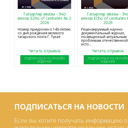
Гасырлар авазы - Эхо
Гасырлар авазы - Эх
веков Echo of centuries № 2
веков Echo of centuries
2026
2026
Номер приурочен к 140-летию
Рецензируемый научно-
со дня рождения великого
документальный журнал,
татарского поэта Г. Тукая
посвященный актуальным
проблемам отечественной
исто...
Читать отрывок
Читать отрывок
ПОДПИСАТЬСЯ НА ОНЛАЙН
ПОДПИСАТЬСЯ НА ОНЛАЙ
ИЗДАНИЕ
ИЗДАНИЕ
ПОДПИСАТЬСЯ НА НОВОСТИ
Если вы хотите получать информацию о
и последних новостях редакции, оставь