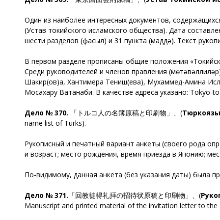
Один из наиболее интересных документов, содержащихся
(Устав токийского исламского общества). Дата составле
шести разделов (фасыл) и 31 пункта (маддә). Текст руко
В первом разделе прописаны общие положения «Токийско
Среди руководителей и членов правления (мөтәвәллиләр
Шакир(ов)а, Хантимера Тениш(ева), Мухаммед-Амина Исла
Мосахару Ватанаби. В качестве адреса указано: Tokyo-to 
Дело № 370.
「トルコ人の名簿原稿と印刷物」、(
Тюркоязы
name list of Turks).
Рукописный и печатный вариант анкеты (своего рода опр
и возраст; место рождения, время приезда в Японию; ме
По-видимому, данная анкета (без указания даты) была п
Дело № 371.
「回教徒得礼拝の招待状原稿と印刷物」、(
Руко
Manuscript and printed material of the invitation letter to the I