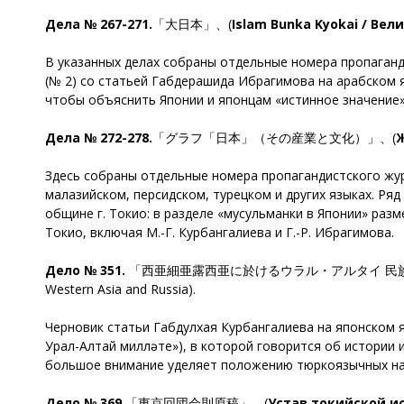
Дела № 267-271.
「大日本」、(
Islam Bunka Kyokai / Вел
В указанных делах собраны отдельные номера пропаганди
(№ 2) со статьей Габдерашида Ибрагимова на арабском я
чтобы объяснить Японии и японцам «истинное значение»
Дела № 272-278.
「グラフ「日本」（その産業と文化）」、(
Ж
Здесь собраны отдельные номера пропагандистского жур
малазийском, персидском, турецком и других языках. 
общине г. Токио: в разделе «мусульманки в Японии» ра
Токио, включая М.-Г. Курбангалиева и Г.-Р. Ибрагимова.
Дело № 351.
「西亜細亜露西亜に於けるウラル・アルタイ 民族
Western Asia and Russia).
Черновик статьи Габдулхая Курбангалиева на японском я
Урал-Алтай милләте»), в которой говорится об истории
большое внимание уделяет положению тюркоязычных нар
Дело № 369.
「東京回団会則原稿」、(
Устав токийской 