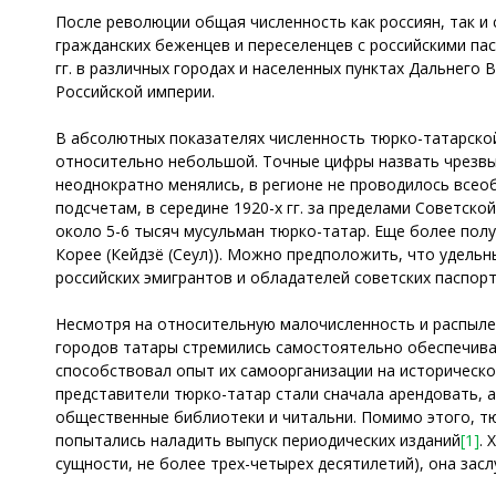
После революции общая численность как россиян, так и 
гражданских беженцев и переселенцев с российскими пас
гг. в различных городах и населенных пунктах Дальнего
Российской империи.
В абсолютных показателях численность тюрко-татарско
относительно небольшой. Точные цифры назвать чрезвы
неоднократно менялись, в регионе не проводилось всеоб
подсчетам, в середине 1920-х гг. за пределами Советск
около 5-6 тысяч мусульман тюрко-татар. Еще более полу
Корее (Кейдзё (Сеул)). Можно предположить, что удельн
российских эмигрантов и обладателей советских паспорт
Несмотря на относительную малочисленность и распыле
городов татары стремились самостоятельно обеспечива
способствовал опыт их самоорганизации на историческо
представители тюрко-татар стали сначала арендовать, 
общественные библиотеки и читальни. Помимо этого, тю
попытались наладить выпуск периодических изданий
[1]
.
сущности, не более трех-четырех десятилетий), она зас