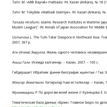
Tahir M.
«Milli Bayrak» matbaasi. IN: Kazan (Ankara), № 18 (1
Tahir M.
Tokyâda «Matbaâi Islamiye». IN: Kazan (Ankara), № 1
Tanada H
irofumi
.
Islamic Research Institutes in Wartime Jap
Muslim League)”. IN: Annals of Japan Association for Middle Ea
Usmanova L.
The Türk-Tatar Diaspora in Northeast Asia. Tra
2007, 367 p.
Аги
(Агеев)
Эмрулла
.
Жизнь одного человека: незавершенн
Акыш Гали
. Исемдә калганнар. – Казан, 2007. – 100 с.
Габдерәшит Ибраһим: фәнни-биографик җыентык / Төз. М. 
Мәңгәр Әхмәтвәли
. Хатирәләр һәм истәлекләр. – Казан, 1
Мухаммадиш Р
. По дорогам моей жизни // Кузнецова Е. Ка
Тематическая база данных «Брэм»: Главное Бюро по дел