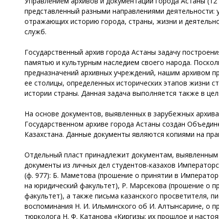
Управлением архивов и документации города Астаны (12 
представленный разными направлениями деятельности: 
отражающих историю города, страны, жизни и деятельно
служб.
Государственный архив города Астаны задачу построени
памятью и культурным наследием своего народа. Поскол
предназначений архивных учреждений, нашим архивом пр
ее столицы, определенных исторических этапов жизни с
истории страны. Данная задача выполняется также в цел
На основе документов, выявленных в зарубежных архивах
Государственном архиве города Астаны создан Объедине
Казахстана. Данные документы являются копиями на пра
Отдельный пласт принадлежит документам, выявленным в
документы из личных дел студентов-казахов Императорс
(ф. 977): Б. Маметова (прошение о принятии в Император
на юридический факультет), Р. Марсекова (прошение о п
факультет), а также письма казанского просветителя, п
воспоминания Н. И. Ильминского об И. Алтынсарине, о п
тюрколога Н. Ф. Катанова «Киргизы: их прошлое и насто