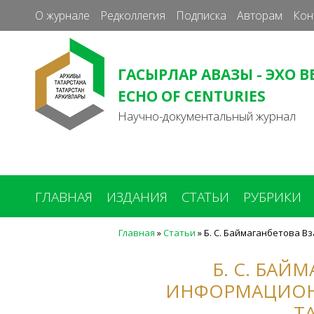
О журнале
Редколлегия
Подписка
Авторам
Кон
ГАСЫРЛАР АВАЗЫ - ЭХО В
ECHO OF CENTURIES
Научно-документальный журнал
ГЛАВНАЯ
ИЗДАНИЯ
СТАТЬИ
РУБРИКИ
Главная
»
Статьи
»
Б. С. Баймаганбетова 
Вы
здесь
Б. С. БАЙ
ИНФОРМАЦИОН
Т