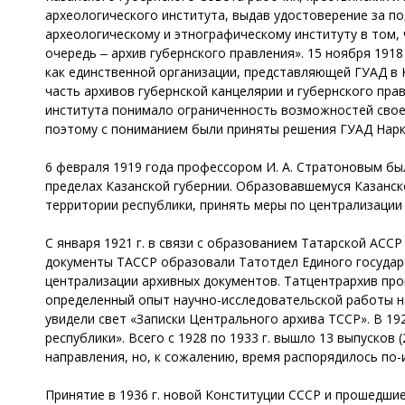
археологического института, выдав удостоверение за 
археологическому и этнографическому институту в том,
очередь ‒ архив губернского правления». 15 ноября 191
как единственной организации, представляющей ГУАД в К
часть архивов губернской канцелярии и губернского пра
института понимало ограниченность возможностей своег
поэтому с пониманием были приняты решения ГУАД Нарк
6 февраля 1919 года профессором И. А. Стратоновым б
пределах Казанской губернии. Образовавшемуся Казанск
территории республики, принять меры по централизации
С января 1921 г. в связи с образованием Татарской АСС
документы ТАССР образовали Татотдел Единого государс
централизации архивных документов. Татцентрархив пр
определенный опыт научно-исследовательской работы над
увидели свет «Записки Центрального архива ТССР». В 19
республики». Всего с 1928 по 1933 г. вышло 13 выпуско
направления, но, к сожалению, время распорядилось по-
Принятие в 1936 г. новой Конституции СССР и прошедшие