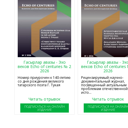
Гасырлар авазы - Эхо
Гасырлар авазы - Эх
веков Echo of centuries № 2
веков Echo of centuries
2026
2026
Номер приурочен к 140-летию
Рецензируемый научно-
со дня рождения великого
документальный журнал,
татарского поэта Г. Тукая
посвященный актуальным
проблемам отечественной
исто...
Читать отрывок
Читать отрывок
ПОДПИСАТЬСЯ НА ОНЛАЙН
ПОДПИСАТЬСЯ НА ОНЛАЙ
ИЗДАНИЕ
ИЗДАНИЕ