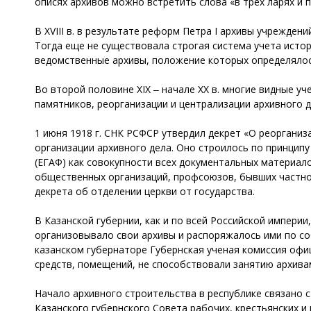
описях архивов можно встретить слова «в трех ларях и п
В XVIII в. в результате реформ Петра I архивы учрежде
Тогда еще не существовала строгая система учета исто
ведомственные архивы, положение которых определяло
Во второй половине XIX ‒ начале XX в. многие видные 
памятников, реорганизации и централизации архивного д
1 июня 1918 г. СНК РСФСР утвердил декрет «О реоргани
организации архивного дела. Оно строилось по принцип
(ЕГАФ) как совокупности всех документальных материал
общественных организаций, профсоюзов, бывших частнов
декрета об отделении церкви от государства.
В Казанской губернии, как и по всей Российской импери
организовывало свои архивы и распоряжалось ими по со
казанском губернаторе Губернская ученая комиссия офици
средств, помещений, не способствовали занятию архива
Начало архивного строительства в республике связано с
Казанского губернского Совета рабочих, крестьянских 