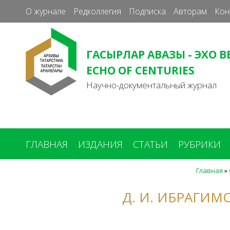
О журнале
Редколлегия
Подписка
Авторам
Кон
ГАСЫРЛАР АВАЗЫ - ЭХО В
ECHO OF CENTURIES
Научно-документальный журнал
ГЛАВНАЯ
ИЗДАНИЯ
СТАТЬИ
РУБРИКИ
Главная
»
Вы
здесь
Д. И. ИБРАГИ