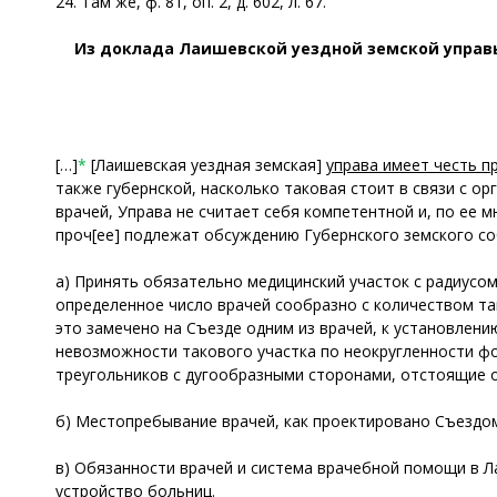
24. Там же, ф. 81, оп. 2, д. 602, л. 67.
Из доклада Лаишевской уездной земской управ
[…]
*
[Лаишевская уездная земская]
управа имеет честь п
также губернской, насколько таковая стоит в связи с о
врачей, Управа не считает себя компетентной и, по ее 
проч[ее] подлежат обсуждению Губернского земского со
а) Принять обязательно медицинский участок с радиусом
определенное число врачей сообразно с количеством так
это замечено на Съезде одним из врачей, к установлен
невозможности такового участка по неокругленности фо
треугольников с дугообразными сторонами, отстоящие от
б) Местопребывание врачей, как проектировано Съездом 
в) Обязанности врачей и система врачебной помощи в Ла
устройство больниц.