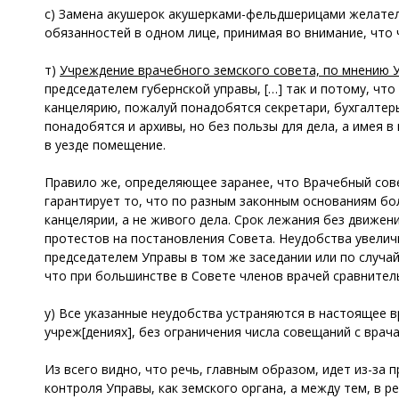
с) Замена акушерок акушерками-фельдшерицами желатель
обязанностей в одном лице, принимая во внимание, что 
т)
Учреждение врачебного земского совета, по мнению 
председателем губернской управы, […] так и потому, чт
канцелярию, пожалуй понадобятся секретари, бухгалтеры
понадобятся и архивы, но без пользы для дела, а имея 
в уезде помещение.
Правило же, определяющее заранее, что Врачебный сове
гарантирует то, что по разным законным основаниям бо
канцелярии, а не живого дела. Срок лежания без движе
протестов на постановления Совета. Неудобства увели
председателем Управы в том же заседании или по случа
что при большинстве в Совете членов врачей сравнител
у) Все указанные неудобства устраняются в настоящее 
учреж[дениях], без ограничения числа совещаний с врач
Из всего видно, что речь, главным образом, идет из-за 
контроля Управы, как земского органа, а между тем, в 