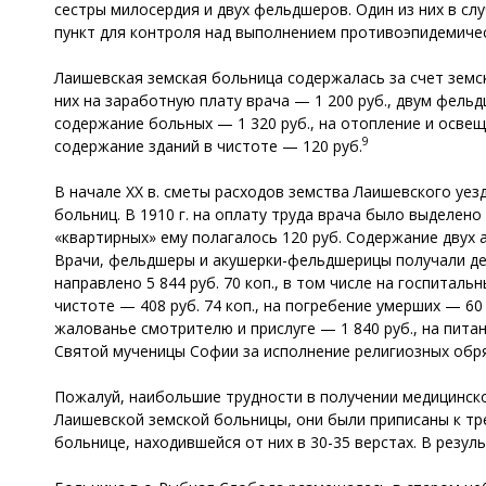
сестры милосердия и двух фельдшеров. Один из них в с
пункт для контроля над выполнением противоэпидемичес
Лаишевская земская больница содержалась за счет земски
них на заработную плату врача — 1 200 руб., двум фельд
содержание больных — 1 320 руб., на отопление и освеще
9
содержание зданий в чистоте — 120 руб.
В начале XX в. сметы расходов земства Лаишевского уез
больниц. В 1910 г. на оплату труда врача было выделено
«квартирных» ему полагалось 120 руб. Содержание двух 
Врачи, фельдшеры и акушерки-фельдшерицы получали де
направлено 5 844 руб. 70 коп., в том числе на госпиталь
чистоте — 408 руб. 74 коп., на погребение умерших — 60 
жалованье смотрителю и прислуге — 1 840 руб., на питан
Святой мученицы Софии за исполнение религиозных обря
Пожалуй, наибольшие трудности в получении медицинской
Лаишевской земской больницы, они были приписаны к т
больнице, находившейся от них в 30-35 верстах. В рез