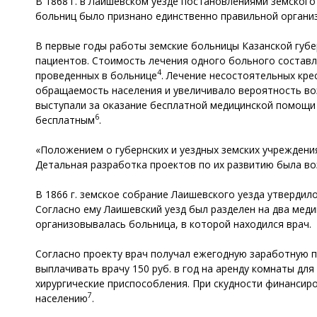
В 1868 г. в Лаишевском уезде постановлениями земског
больниц было признано единственно правильной органи
В первые годы работы земские больницы Казанской губе
пациентов. Стоимость лечения одного больного составля
4
проведенных в больнице
. Лечение несостоятельных кр
обращаемость населения и увеличивало вероятность воз
выступали за оказание бесплатной медицинской помощи н
6
бесплатным
.
«Положением о губернских и уездных земских учреждени
Детальная разработка проектов по их развитию была во
В 1866 г. земское собрание Лаишевского уезда утверди
Согласно ему Лаишевский уезд был разделен на два меди
организовывалась больница, в которой находился врач.
Согласно проекту врач получал ежегодную заработную пл
выплачивать врачу 150 руб. в год на аренду комнаты для
хирургические приспособления. При скудности финанси
7
населению
.