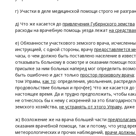
г) Участки в деле медицинской помощи строго не разгра
д) Что же касается до
привлечения Губернского земства
расходы на врачебную помощь уезда лежат
на средствах
е) Обязанности участкового земского врача, исчисленные
инструкцией, с одной стороны, врачу
предоставляется м
часы, о чем должно быть поставлено население в извес
отказывать больному в осмотре и оказании помощи позж
присылке за ним больных наперед мог определить возмож
быть ошибочно и даст только
простор произволу врача
том Управы,
как то
: определения, увольнения, распреде
продовольствие больных и проч[ее]. Что же касается до 
настоящее время. Да и трудно предположить, чтобы кака
не отнеслось бы к нему с искренней за это благодарнос
земского хозяйства,
не устранять от этого Управу
, даже
ж) Возложение же на врача большей части
предполагае
оказания врачебной помощи, так и потому, что уезд вре
метеорологических и прочих наблюдений,
врачи должны 