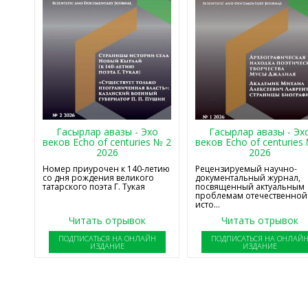
Гасырлар авазы - Эхо
Гасырлар авазы - Эх
веков Echo of centuries № 2
веков Echo of centuries
2026
2026
Номер приурочен к 140-летию
Рецензируемый научно-
со дня рождения великого
документальный журнал,
татарского поэта Г. Тукая
посвященный актуальным
проблемам отечественной
исто...
Читать отрывок
Читать отрывок
ПОДПИСАТЬСЯ НА ОНЛАЙН
ПОДПИСАТЬСЯ НА ОНЛАЙ
ИЗДАНИЕ
ИЗДАНИЕ