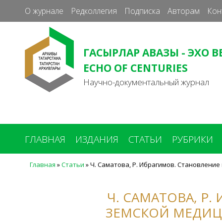
О журнале
Редколлегия
Подписка
Авторам
Кон
ГАСЫРЛАР АВАЗЫ - ЭХО В
ECHO OF CENTURIES
Научно-документальный журнал
ГЛАВНАЯ
ИЗДАНИЯ
СТАТЬИ
РУБРИКИ
Главная
»
Статьи
»
Ч. Саматова, Р. Ибрагимов. Становлени
Вы
здесь
Ч. САМАТОВА, Р
ЗЕМСКОЙ МЕДИЦ