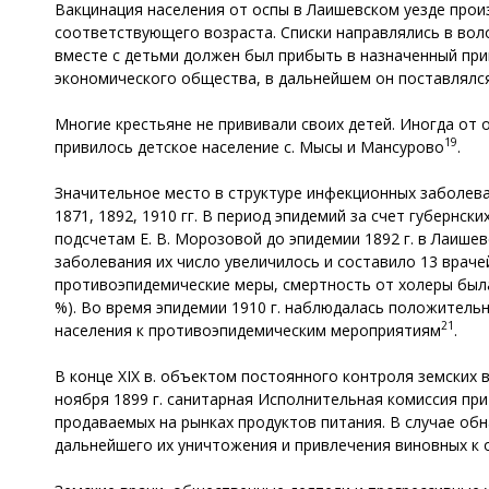
Вакцинация населения от оспы в Лаишевском уезде прои
соответствующего возраста. Списки направлялись в вол
вместе с детьми должен был прибыть в назначенный при
экономического общества, в дальнейшем он поставлялся
Многие крестьяне не прививали своих детей. Иногда от о
19
привилось детское население с. Мысы и Мансурово
.
Значительное место в структуре инфекционных заболеван
1871, 1892, 1910 гг. В период эпидемий за счет губернс
подсчетам Е. В. Морозовой до эпидемии 1892 г. в Лаиш
заболевания их число увеличилось и составило 13 враче
противоэпидемические меры, смертность от холеры была д
%). Во время эпидемии 1910 г. наблюдалась положитель
21
населения к противоэпидемическим мероприятиям
.
В конце XIX в. объектом постоянного контроля земских 
ноября 1899 г. санитарная Исполнительная комиссия пр
продаваемых на рынках продуктов питания. В случае о
дальнейшего их уничтожения и привлечения виновных к