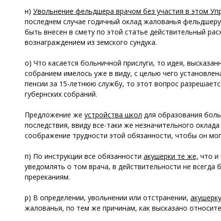
н)
Увольнение фельдшера врачом без участия в этом Уп
последнем случае годичный оклад жалованья фельдшеру со
быть внесен в смету по этой статье действительный рас
вознаграждением из земского сундука.
о) Что касается больничной прислуги, то идея, высказ
собранием имелось уже в виду, с целью чего установлена
пенсии за 15-летнюю службу, то этот вопрос разрешаетс
губернских собраний.
Предложение же
устройства школ
для образования боль
последствия, ввиду все-таки же незначительного оклада
соображение трудности этой обязанности, чтобы он мог
п) По инструкции все обязанности
акушерки те же,
что и 
уведомлять о том врача, в действительности не всегда 
пререканиям.
р) В определении, увольнении или отстранении,
акушерк
жалованья, по тем же причинам, как высказано относит