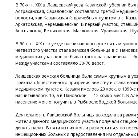
В 70-х гг. XIX в. Лаишевский уезд Казанской губернии б
Астраханская, Сараловская составляли третий медицинск
волости, как Казыльская (с врачебным пунктом в с. Казы
Аркатовская, Черемышевская. В первый участок, ставший
Анатышская, Бетьковская, Масловская, Урахчинская, Шум
В 90-е гг. XIX в. в уезде насчитывалось уже пять медиц
четвертого участка стала земская больница в с. Пановк
медицинских участков не была строго разграничена — б
между участками составляло 30-70 верст.
Лаишевская земская больница была самым крупным в уез
Приказа общественного призрения земству и стала назыв
медицинском пункте с. Казыли имелось 20 коек, в 1890-е
насчитывалось 10, а в Пановской — 12 койко-мест. В А
население могло получить в Рыбнослободской больнице
Деятельность Лаишевской больницы выходила за рамки у
жители данного медицинского участка получали стацион
девять палат. В пяти из них могли разместиться по восе
инфекционных больных и предоставления им отдельных 