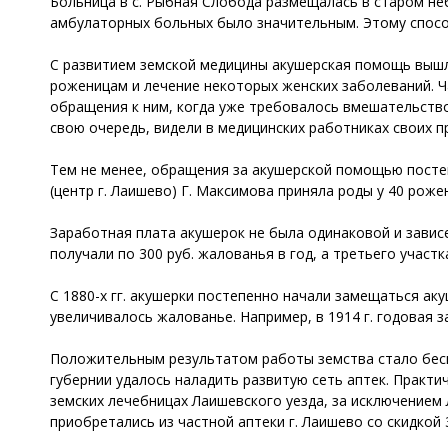
Больница в с. Рыбная Слобода размещалась в старом не
амбулаторных больных было значительным. Этому спосо
С развитием земской медицины акушерская помощь вышл
роженицам и лечение некоторых женских заболеваний. Ч
обращения к ним, когда уже требовалось вмешательство
свою очередь, видели в медицинских работниках своих 
Тем не менее, обращения за акушерской помощью постепе
(центр г. Лаишево) Г. Максимова приняла роды у 40 рож
Заработная плата акушерок не была одинаковой и зависел
получали по 300 руб. жалованья в год, а третьего участк
С 1880-х гг. акушерки постепенно начали замещаться ак
увеличивалось жалованье. Например, в 1914 г. годовая 
Положительным результатом работы земства стало беспл
губернии удалось наладить развитую сеть аптек. Практи
земских лечебницах Лаишевского уезда, за исключением
приобретались из частной аптеки г. Лаишево со скидкой 