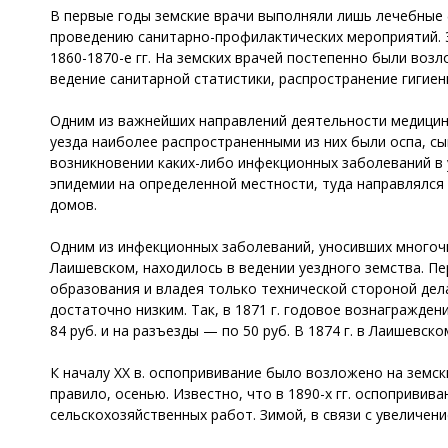
В первые годы земские врачи выполняли лишь лечебные 
проведению санитарно-профилактических мероприятий. 
1860-1870-е гг. На земских врачей постепенно были во
ведение санитарной статистики, распространение гигиен
Одним из важнейших направлений деятельности медицин
уезда наиболее распространенными из них были оспа, сы
возникновении каких-либо инфекционных заболеваний в
эпидемии на определенной местности, туда направлялся
домов.
Одним из инфекционных заболеваний, уносивших многочис
Лаишевском, находилось в ведении уездного земства. П
образования и владея только технической стороной дел
достаточно низким. Так, в 1871 г. годовое вознагражде
84 руб. и на разъезды — по 50 руб. В 1874 г. в Лаишевс
К началу ХХ в. оспопрививание было возложено на земс
правило, осенью. Известно, что в 1890-х гг. оспоприви
сельскохозяйственных работ. Зимой, в связи с увеличен