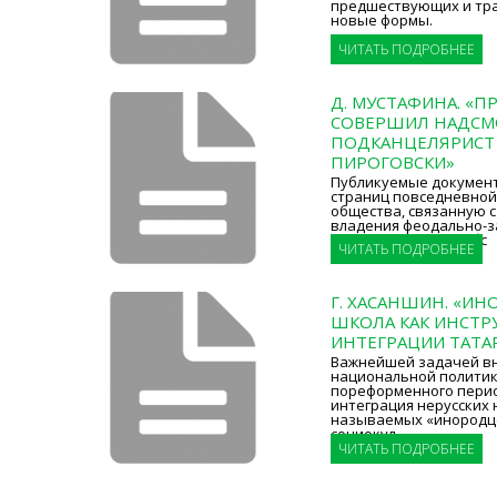
предшествующих и тр
новые формы.
ЧИТАТЬ ПОДРОБНЕЕ
Д. МУСТАФИНА. «П
СОВЕРШИЛ НАДС
ПОДКАНЦЕЛЯРИСТ
ПИРОГОВСКИ»
Публикуемые документ
страниц повседневной
общества, связанную 
владения феодально-
и осуществления собс
ЧИТАТЬ ПОДРОБНЕЕ
Г. ХАСАНШИН. «ИН
ШКОЛА КАК ИНСТР
ИНТЕГРАЦИИ ТАТА
Важнейшей задачей в
национальной политик
пореформенного перио
интеграция нерусских 
называемых «инородце
социокул
ЧИТАТЬ ПОДРОБНЕЕ