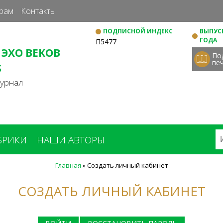
Перейти
рам
Контакты
к
ПОДПИСНОЙ ИНДЕКС
ВЫПУСК
основному
ГОДА
П5477
содержанию
 ЭХО ВЕКОВ
По
пе
S
журнал
БРИКИ
НАШИ АВТОРЫ
Главная
»
Создать личный кабинет
СОЗДАТЬ ЛИЧНЫЙ КАБИНЕТ