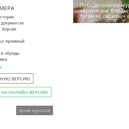
Победители конку
Сотрудники редак
МЕРА
«Архивные фонды –
Архивисты рассказ
Эхо веков» встрет
туган як тарихын 
Госархива
(КХТИ)
«Мир архивов скво
истории
и документах
. Версии
ка. Архивный
 и обряды
ника
к
ТНУЮ ВЕРСИЮ
 НА ОНЛАЙН-ВЕРСИЮ
Архив журналов