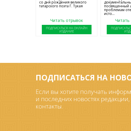
со дня рождения великого
документальны
татарского поэта Г. Тукая
посвященный 
проблемам от
исто...
Читать отрывок
Читать
ПОДПИСАТЬСЯ НА ОНЛАЙН
ПОДПИСАТЬС
ИЗДАНИЕ
ИЗД
ПОДПИСАТЬСЯ НА НОВ
Если вы хотите получать информ
и последних новостях редакции,
контакты.