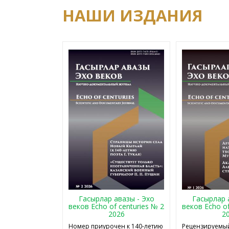
НАШИ ИЗДАНИЯ
Гасырлар авазы - Эхо
Гасырлар 
веков Echo of centuries № 2
веков Echo of
2026
2
Номер приурочен к 140-летию
Рецензируемый