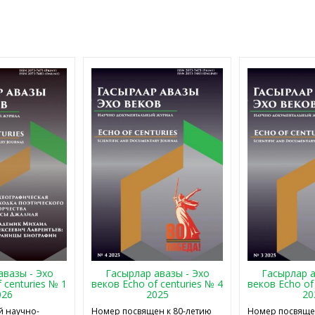
авазы - Эхо
Гасырлар авазы - Эхо
Гасырлар а
 centuries № 1
веков Echo of centuries № 4
веков Echo of
026
2025
20
 научно-
Номер посвящен к 80-летию
Номер посвящен