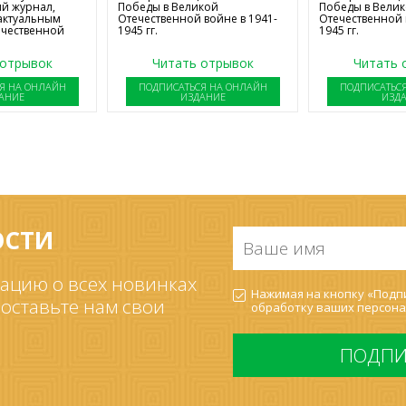
й журнал,
Победы в Великой
Победы в Вели
актуальным
Отечественной войне в 1941-
Отечественной 
ечественной
1945 гг.
1945 гг.
 отрывок
Читать отрывок
Читать 
Я НА ОНЛАЙН
ПОДПИСАТЬСЯ НА ОНЛАЙН
ПОДПИСАТЬС
АНИЕ
ИЗДАНИЕ
ИЗД
ОСТИ
Ваше
имя
*
ацию о всех новинках
Согласие
Нажимая на кнопку «Подпи
на
 оставьте нам свои
обработку ваших
персона
обработку
ПДн
*