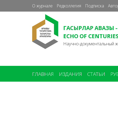
О журнале
Редколлегия
Подписка
Авто
ГАСЫРЛАР АВАЗЫ -
ECHO OF CENTURIE
Научно-документальный 
ГЛАВНАЯ
ИЗДАНИЯ
СТАТЬИ
РУ
Вы
здесь