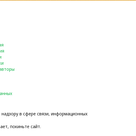
ая
ия
и
ки
авторы
данных
о надзору в сфере связи, информационных
ает, покиньте сайт.