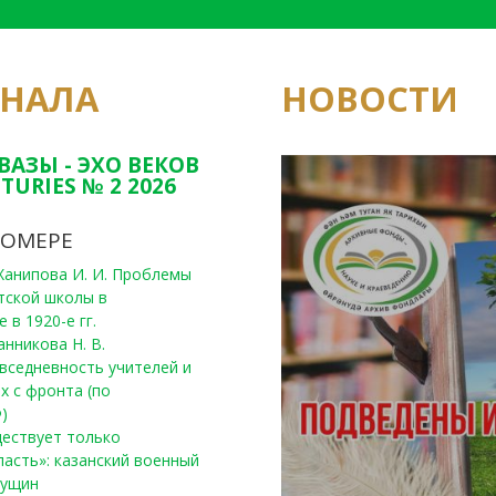
РНАЛА
НОВОСТИ
Юным исследовате
конкурсах Татарс
ВАЗЫ - ЭХО ВЕКОВ
TURIES № 2 2026
НОМЕРЕ
, Ханипова И. И. Проблемы
тской школы в
 в 1920-е гг.
анникова Н. В.
вседневность учителей и
х с фронта (по
)
уществует только
ласть»: казанский военный
Пущин