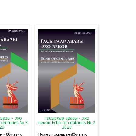
Гасырлар авазы - Эхо
вазы - Эхо
веков Echo of centuries № 2
 centuries № 3
2025
25
Номер посвящен 80-летию
 к 80-летию