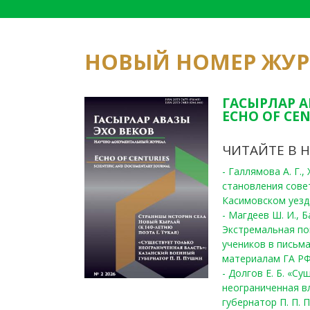
НОВЫЙ НОМЕР ЖУ
ГАСЫРЛАР А
ECHO OF CEN
ЧИТАЙТЕ В 
- Галлямова А. Г.
становления сове
Касимовском уезде
- Магдеев Ш. И., Б
Экстремальная по
учеников в письма
материалам ГА РФ
- Долгов Е. Б. «С
неограниченная в
губернатор П. П. 