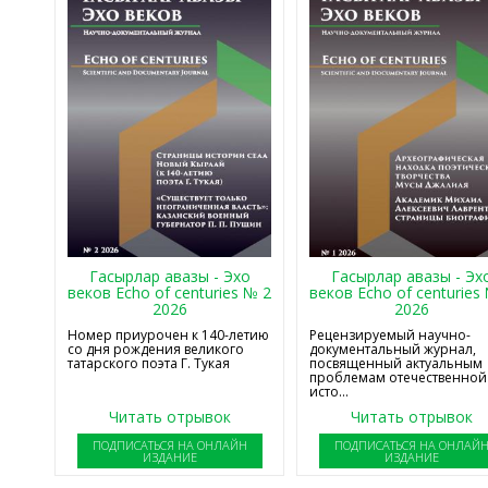
Гасырлар авазы - Эхо
Гасырлар авазы - Эх
веков Echo of centuries № 2
веков Echo of centuries
2026
2026
Номер приурочен к 140-летию
Рецензируемый научно-
со дня рождения великого
документальный журнал,
татарского поэта Г. Тукая
посвященный актуальным
проблемам отечественной
исто...
Читать отрывок
Читать отрывок
ПОДПИСАТЬСЯ НА ОНЛАЙН
ПОДПИСАТЬСЯ НА ОНЛАЙ
ИЗДАНИЕ
ИЗДАНИЕ