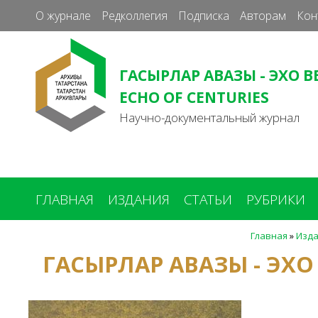
О журнале
Редколлегия
Подписка
Авторам
Кон
ГАСЫРЛАР АВАЗЫ - ЭХО В
ECHO OF CENTURIES
Научно-документальный журнал
ГЛАВНАЯ
ИЗДАНИЯ
СТАТЬИ
РУБРИКИ
Главная
»
Изд
Вы
ГАСЫРЛАР АВАЗЫ - ЭХО
здесь