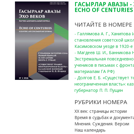
ГАСЫРЛАР АВАЗЫ -
ECHO OF CENTURIES 
ЧИТАЙТЕ В НОМЕРЕ
- Галлямова А. Г., Ханипова
становления советской шко
Касимовском уезде в 1920-е 
- Магдеев Ш. И., Банникова Н
Экстремальная повседневно
учеников в письмах с фронта
материалам ГА РФ)
- Долгов Е. Б. «Существует 
неограниченная власть»: ка
губернатор П. П. Пущин
РУБРИКИ НОМЕРА
ХХ век: страницы истории
Время в судьбах и документ
Мнения. Суждения. Версии
Наш календарь