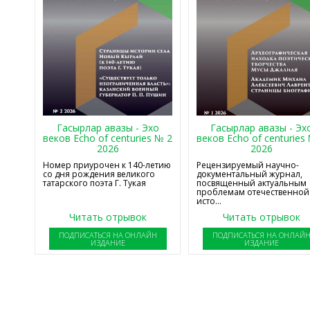
Гасырлар авазы - Эхо
Гасырлар авазы - Эх
веков Echo of centuries № 2
веков Echo of centuries
2026
2026
Номер приурочен к 140-летию
Рецензируемый научно-
со дня рождения великого
документальный журнал,
татарского поэта Г. Тукая
посвященный актуальным
проблемам отечественной
исто...
Читать отрывок
Читать отрывок
ПОДПИСАТЬСЯ НА ОНЛАЙН
ПОДПИСАТЬСЯ НА ОНЛАЙ
ИЗДАНИЕ
ИЗДАНИЕ