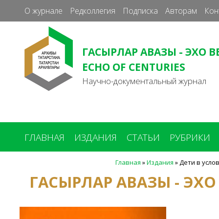
О журнале
Редколлегия
Подписка
Авторам
Кон
ГАСЫРЛАР АВАЗЫ - ЭХО В
ECHO OF CENTURIES
Научно-документальный журнал
ГЛАВНАЯ
ИЗДАНИЯ
СТАТЬИ
РУБРИКИ
Главная
»
Издания
»
Дети в усло
Вы
ГАСЫРЛАР АВАЗЫ - ЭХО
здесь