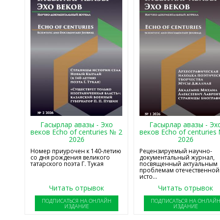
Гасырлар авазы - Эхо
Гасырлар авазы - Эх
веков Echo of centuries № 2
веков Echo of centuries
2026
2026
Номер приурочен к 140-летию
Рецензируемый научно-
со дня рождения великого
документальный журнал,
татарского поэта Г. Тукая
посвященный актуальным
проблемам отечественной
исто...
Читать отрывок
Читать отрывок
ПОДПИСАТЬСЯ НА ОНЛАЙН
ПОДПИСАТЬСЯ НА ОНЛАЙ
ИЗДАНИЕ
ИЗДАНИЕ