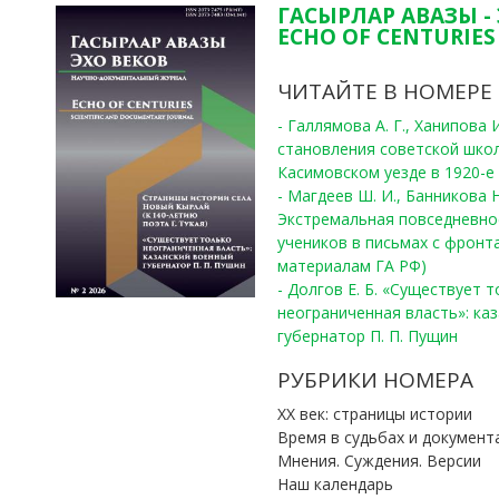
ГАСЫРЛАР АВАЗЫ -
ECHO OF CENTURIES 
ЧИТАЙТЕ В НОМЕРЕ
- Галлямова А. Г., Ханипова
становления советской шко
Касимовском уезде в 1920-е 
- Магдеев Ш. И., Банникова Н
Экстремальная повседневно
учеников в письмах с фронта
материалам ГА РФ)
- Долгов Е. Б. «Существует 
неограниченная власть»: ка
губернатор П. П. Пущин
РУБРИКИ НОМЕРА
ХХ век: страницы истории
Время в судьбах и документ
Мнения. Суждения. Версии
Наш календарь