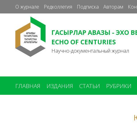
О журнале
Редколлегия
Подписка
Авторам
Кон
ГАСЫРЛАР АВАЗЫ - ЭХО В
ECHO OF CENTURIES
Научно-документальный журнал
ГЛАВНАЯ
ИЗДАНИЯ
СТАТЬИ
РУБРИКИ
Вы
здесь