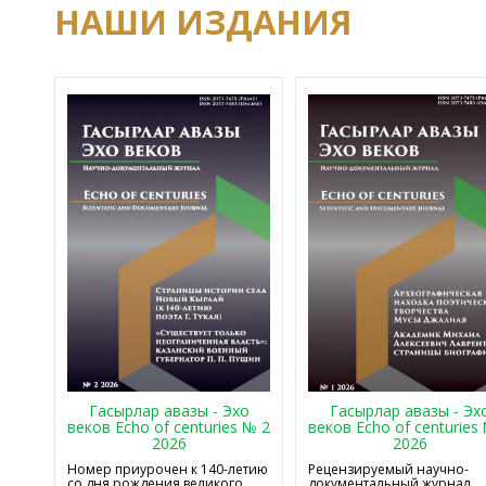
НАШИ ИЗДАНИЯ
Гасырлар авазы - Эхо
Гасырлар авазы - Эх
веков Echo of centuries № 2
веков Echo of centuries
2026
2026
Номер приурочен к 140-летию
Рецензируемый научно-
со дня рождения великого
документальный журнал,