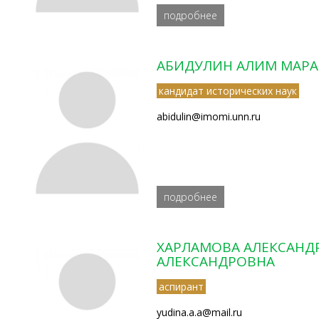
подробнее
АБИДУЛИН АЛИМ МАР
кандидат исторических наук
abidulin@imomi.unn.ru
подробнее
ХАРЛАМОВА АЛЕКСАНД
АЛЕКСАНДРОВНА
аспирант
yudina.a.a@mail.ru