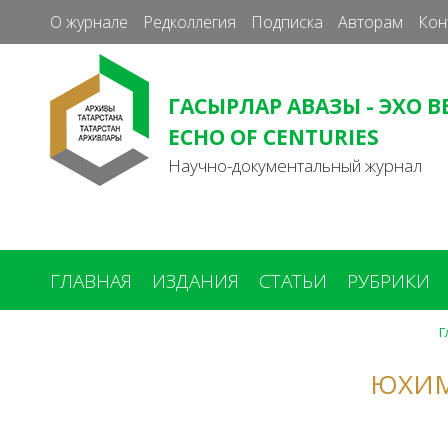
О журнале
Редколлегия
Подписка
Авторам
Кон
ГАСЫРЛАР АВАЗЫ - ЭХО В
ECHO OF CENTURIES
Научно-документальный журнал
ГЛАВНАЯ
ИЗДАНИЯ
СТАТЬИ
РУБРИКИ
Г
Вы
здесь
ЮХИМ