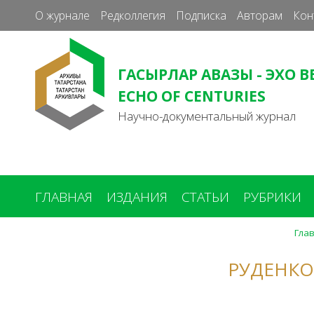
О журнале
Редколлегия
Подписка
Авторам
Кон
ГАСЫРЛАР АВАЗЫ - ЭХО В
ECHO OF CENTURIES
Научно-документальный журнал
ГЛАВНАЯ
ИЗДАНИЯ
СТАТЬИ
РУБРИКИ
Гла
Вы
здесь
РУДЕНКО