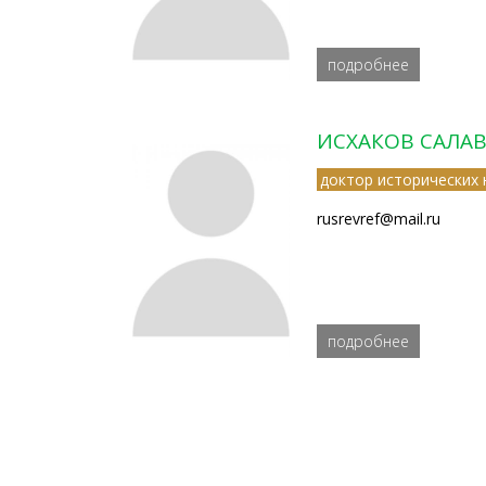
подробнее
ИСХАКОВ САЛА
доктор исторических 
rusrevref@mail.ru
подробнее