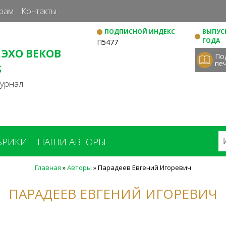
Перейти
рам
Контакты
к
ПОДПИСНОЙ ИНДЕКС
ВЫПУСК
основному
ГОДА
П5477
содержанию
 ЭХО ВЕКОВ
По
пе
S
журнал
БРИКИ
НАШИ АВТОРЫ
Главная
»
Авторы
»
Парадеев Евгений Игоревич
ПАРАДЕЕВ ЕВГЕНИЙ ИГОРЕВИЧ