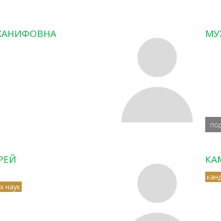
 ХАНИФОВНА
МУ
по
РЕЙ
КА
кан
х наук