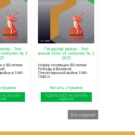
Гасырлар авазы - Эхо
вазы - Эхо
веков Echo of centuries № 2
 centuries № 3
2025
25
Номер посвящен 80-летию
 к 80-летию
Победы в Великой
кой
Отечественной войне 1941-
войне в 1941-
1945 гг.
отрывок
Читать отрывок
Я НА ОНЛАЙН
ПОДПИСАТЬСЯ НА ОНЛАЙН
АНИЕ
ИЗДАНИЕ
Все издания