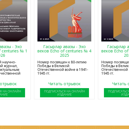
авазы - Эхо
Гасырлар авазы - Эхо
Гасырлар а
 centuries № 1
веков Echo of centuries № 4
веков Echo of
026
2025
20
 научно-
Номер посвящен к 80-летию
Номер посвящен
й журнал,
Победы в Великой
Победы в Вели
актуальным
Отечественной войне в 1941-
Отечественной 
ечественной
1945 гг.
1945 гг.
 отрывок
Читать отрывок
Читать 
Я НА ОНЛАЙН
ПОДПИСАТЬСЯ НА ОНЛАЙН
ПОДПИСАТЬС
АНИЕ
ИЗДАНИЕ
ИЗД