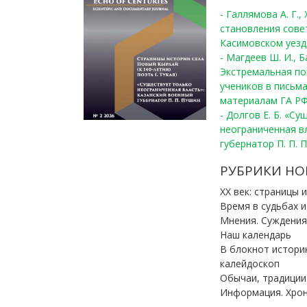
- Галлямова А. Г.
становления сове
Касимовском уезде
- Магдеев Ш. И., Б
Экстремальная по
учеников в письма
материалам ГА РФ
- Долгов Е. Б. «С
неограниченная в
губернатор П. П. 
РУБРИКИ НО
ХХ век: страницы 
Время в судьбах 
Мнения. Суждения
Наш календарь
В блокнот истори
калейдоскоп
Обычаи, традиции
Информация. Хро