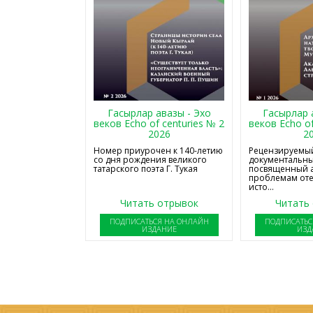
Гасырлар авазы - Эхо
Гасырлар 
веков Echo of centuries № 2
веков Echo of
2026
2
Номер приурочен к 140-летию
Рецензируемый
со дня рождения великого
документальны
татарского поэта Г. Тукая
посвященный 
проблемам от
исто...
Читать отрывок
Читать
ПОДПИСАТЬСЯ НА ОНЛАЙН
ПОДПИСАТЬС
ИЗДАНИЕ
ИЗД