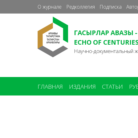
О журнале
Редколлегия
Подписка
Авто
ГАСЫРЛАР АВАЗЫ -
ECHO OF CENTURIE
Научно-документальный 
ГЛАВНАЯ
ИЗДАНИЯ
СТАТЬИ
РУ
Вы
здесь