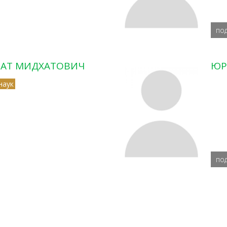
по
ВАТ МИДХАТОВИЧ
ЮР
наук
по