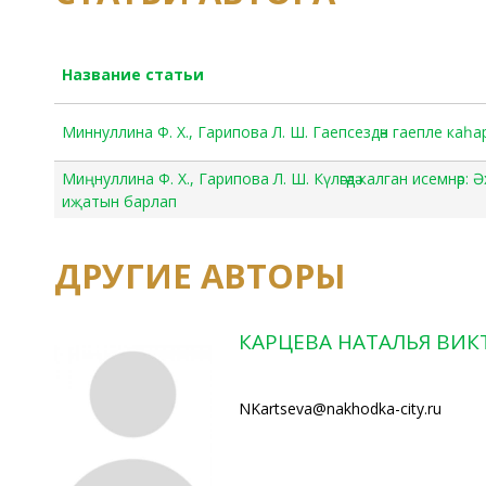
Название статьи
Миннуллина Ф. Х., Гарипова Л. Ш. Гаепсездән гаепле каһ
Миңнуллина Ф. Х., Гарипова Л. Ш. Күләгәдә калган исемнәр:
иҗатын барлап
ДРУГИЕ АВТОРЫ
КАРЦЕВА НАТАЛЬЯ ВИ
NKartseva@nakhodka-city.ru