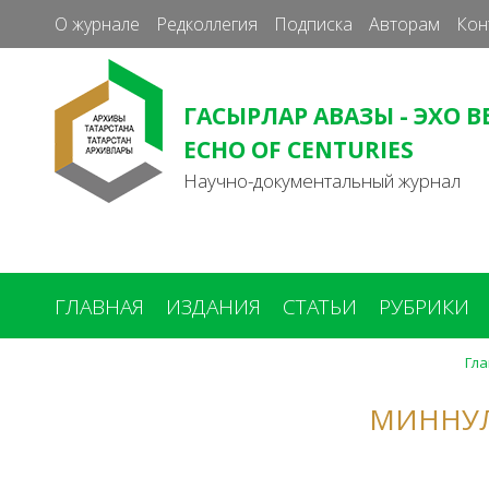
О журнале
Редколлегия
Подписка
Авторам
Кон
ГАСЫРЛАР АВАЗЫ - ЭХО В
ECHO OF CENTURIES
Научно-документальный журнал
ГЛАВНАЯ
ИЗДАНИЯ
СТАТЬИ
РУБРИКИ
Гл
Вы
здесь
МИННУЛ