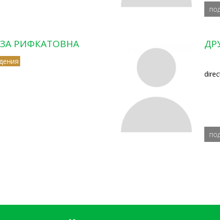
по
УЗА РИФКАТОВНА
ДР
дения
dire
по