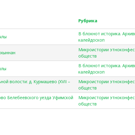
Рубрика
В блокнот историка. Архи
вылы
калейдоскоп
Микроистории этноконфес
рихыннан
обществ
В блокнот историка. Архи
ылы
калейдоскоп
ной волости: д. Курмашево (XVII –
Микроистории этноконфес
обществ
ово Белебеевского уезда Уфимской
Микроистории этноконфес
обществ