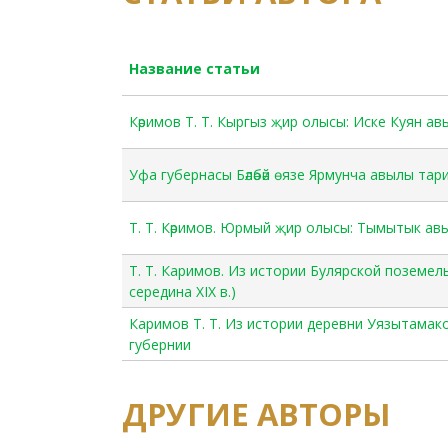
Название статьи
Кәримов Т. Т. Кыргыз җир олысы: Иске Куян а
Уфа губернасы Бәләбәй өязе Ярмунча авылы та
Т. Т. Кәримов. Юрмый җир олысы: Тымытык ав
Т. Т. Каримов. Из истории Булярской поземель
cередина XIX в.)
Каримов Т. Т. Из истории деревни Уязытамак
губернии
ДРУГИЕ АВТОРЫ