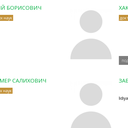
ИЙ БОРИСОВИЧ
ХА
х наук
док
по
УМЕР САЛИХОВИЧ
ЗА
х наук
lidi