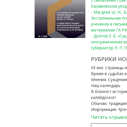
становления сове
Касимовском уезде
- Магдеев Ш. И., Б
Экстремальная по
учеников в письма
материалам ГА РФ
- Долгов Е. Б. «С
неограниченная в
губернатор П. П. 
РУБРИКИ НО
ХХ век: страницы 
Время в судьбах 
Мнения. Суждения
Наш календарь
В блокнот истори
калейдоскоп
Обычаи, традиции
Информация. Хро
Читать отрыво