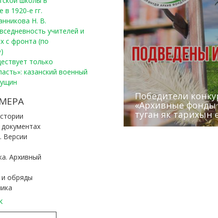
тской школы в
 в 1920-е гг.
анникова Н. В.
вседневность учителей и
х с фронта (по
)
уществует только
ласть»: казанский военный
Пущин
Победители конку
Сотрудники редак
МЕРА
«Архивные фонды –
Архивисты рассказ
Эхо веков» встрет
туган як тарихын 
Госархива
(КХТИ)
«Мир архивов скво
истории
и документах
. Версии
ка. Архивный
 и обряды
ника
к