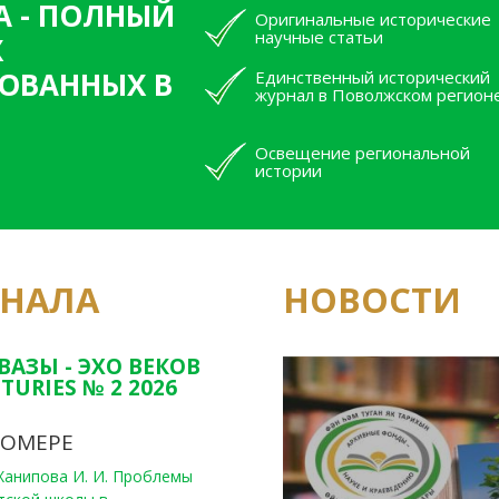
А - ПОЛНЫЙ
Оригинальные исторические
научные статьи
Х
ОВАННЫХ В
Единственный исторический
журнал в Поволжском регион
Освещение региональной
истории
РНАЛА
НОВОСТИ
Юным исследовате
конкурсах Татарс
ВАЗЫ - ЭХО ВЕКОВ
TURIES № 2 2026
НОМЕРЕ
, Ханипова И. И. Проблемы