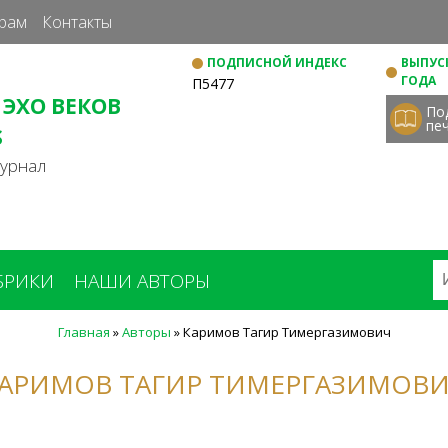
Перейти
рам
Контакты
к
ПОДПИСНОЙ ИНДЕКС
ВЫПУСК
основному
ГОДА
П5477
содержанию
 ЭХО ВЕКОВ
По
пе
S
журнал
БРИКИ
НАШИ АВТОРЫ
Главная
»
Авторы
»
Каримов Тагир Тимергазимович
АРИМОВ ТАГИР ТИМЕРГАЗИМОВ