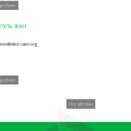
дробнее
УЭЛЬ ЖАН
ction@ideo-cairo.org
дробнее
Все авторы