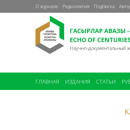
О журнале
Редколлегия
Подписка
Авто
ГАСЫРЛАР АВАЗЫ -
ECHO OF CENTURIE
Научно-документальный 
ГЛАВНАЯ
ИЗДАНИЯ
СТАТЬИ
РУ
Вы
здесь
К