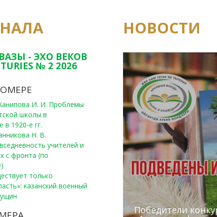
РНАЛА
НОВОСТИ
Юным исследовате
конкурсах Татарс
ВАЗЫ - ЭХО ВЕКОВ
TURIES № 2 2026
НОМЕРЕ
, Ханипова И. И. Проблемы
тской школы в
 в 1920-е гг.
анникова Н. В.
вседневность учителей и
х с фронта (по
)
уществует только
ласть»: казанский военный
Пущин
Победители конку
Сотрудники редак
МЕРА