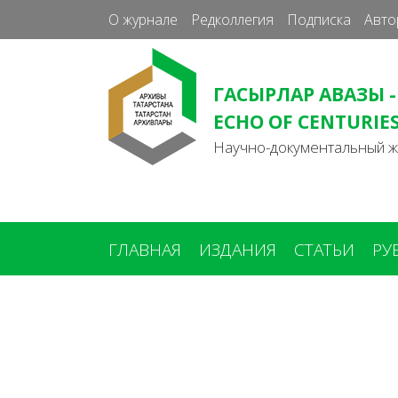
О журнале
Редколлегия
Подписка
Авто
ГАСЫРЛАР АВАЗЫ -
ECHO OF CENTURIE
Научно-документальный 
ГЛАВНАЯ
ИЗДАНИЯ
СТАТЬИ
РУ
Вы
здесь