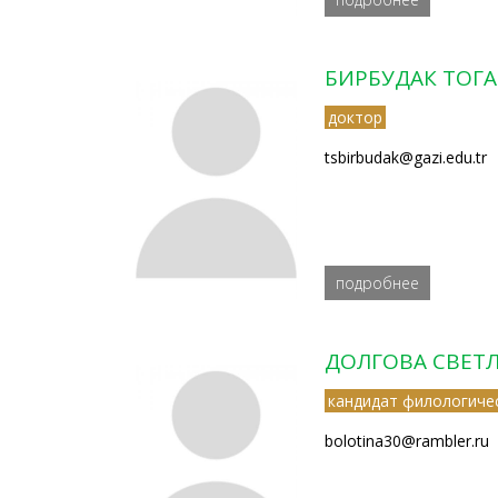
БИРБУДАК ТОГА
доктор
tsbirbudak@gazi.edu.tr
подробнее
ДОЛГОВА СВЕТ
кандидат филологичес
bolotina30@rambler.ru