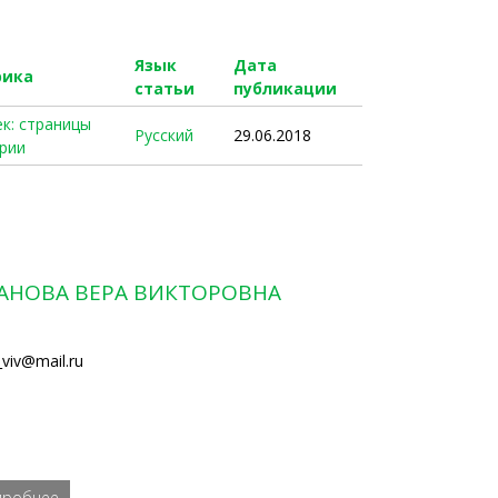
Язык
Дата
рика
статьи
публикации
ек: страницы
Русский
29.06.2018
рии
АНОВА ВЕРА ВИКТОРОВНА
_viv@mail.ru
дробнее