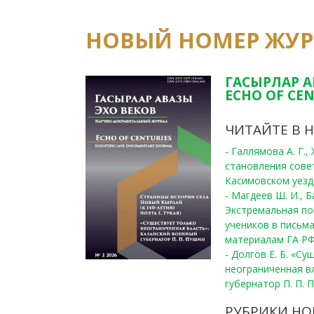
НОВЫЙ НОМЕР ЖУ
ГАСЫРЛАР А
ECHO OF CEN
ЧИТАЙТЕ В 
- Галлямова А. Г.
становления сове
Касимовском уезде
- Магдеев Ш. И., Б
Экстремальная по
учеников в письма
материалам ГА РФ
- Долгов Е. Б. «С
неограниченная в
губернатор П. П. 
РУБРИКИ НО