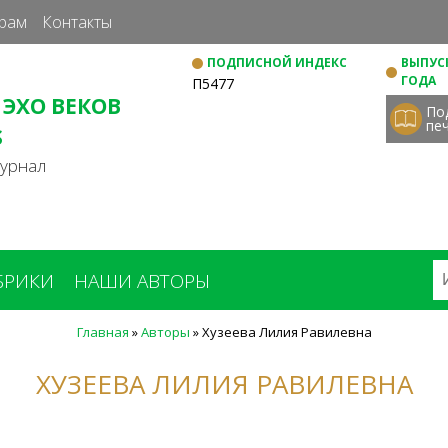
Перейти
рам
Контакты
к
ПОДПИСНОЙ ИНДЕКС
ВЫПУСК
основному
ГОДА
П5477
содержанию
 ЭХО ВЕКОВ
По
пе
S
журнал
БРИКИ
НАШИ АВТОРЫ
Главная
»
Авторы
»
Хузеева Лилия Равилевна
ХУЗЕЕВА ЛИЛИЯ РАВИЛЕВНА