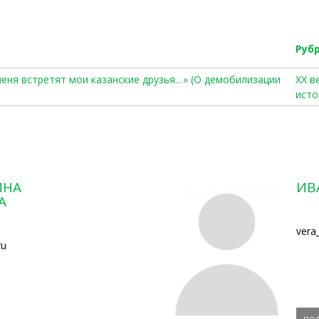
Руб
 меня встретят мои казанские друзья…» (О демобилизации
ХХ в
исто
ИНА
ИВ
А
vera
ru
по