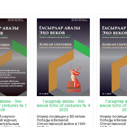
авазы - Эхо
Гасырлар авазы - Эхо
Гасырлар а
 centuries № 1
веков Echo of centuries № 4
веков Echo of
026
2025
20
 научно-
Номер посвящен к 80-летию
Номер посвящен
й журнал,
Победы в Великой
Победы в Вели
актуальным
Отечественной войне в 1941-
Отечественной 