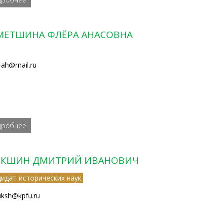
МЕТШИНА ФЛЁРА АНАСОВНА
a-ah@mail.ru
дробнее
КШИН ДМИТРИЙ ИВАНОВИЧ
дидат исторических наук
uksh@kpfu.ru