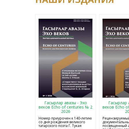
Гасырлар авазы - Эхо
Гасырлар 
веков Echo of centuries № 2
веков Echo of
2026
2
Номер приурочен к 140-летию
Рецензируемый
со дня рождения великого
документальны
татарского поэта Г. Тукая
посвященный 