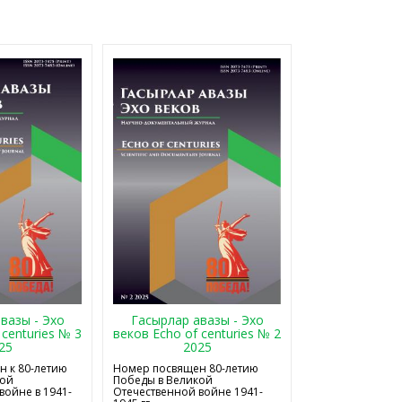
Гасырлар авазы - Эхо
вазы - Эхо
веков Echo of centuries № 2
 centuries № 3
2025
25
Номер посвящен 80-летию
 к 80-летию
Победы в Великой
кой
Отечественной войне 1941-
войне в 1941-