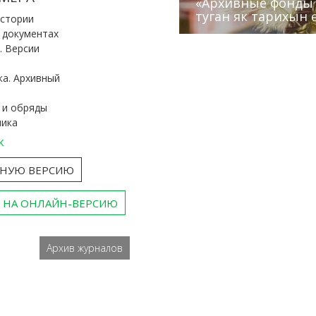
«Архивные фонды –
Архивисты рассказ
Эхо веков» встрет
туган як тарихын 
Госархива
(КХТИ)
«Мир архивов скво
истории
и документах
. Версии
ка. Архивный
 и обряды
ника
к
ТНУЮ ВЕРСИЮ
 НА ОНЛАЙН-ВЕРСИЮ
Архив журналов