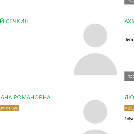
Й СЕЧКИН
АХ
fler
по
ЛАНА РОМАНОВНА
ЛЮ
ких наук
кан
1dly