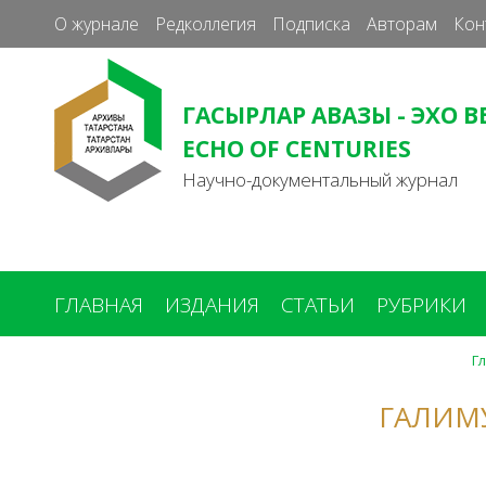
О журнале
Редколлегия
Подписка
Авторам
Кон
ГАСЫРЛАР АВАЗЫ - ЭХО В
ECHO OF CENTURIES
Научно-документальный журнал
ГЛАВНАЯ
ИЗДАНИЯ
СТАТЬИ
РУБРИКИ
Г
Вы
здесь
ГАЛИМ