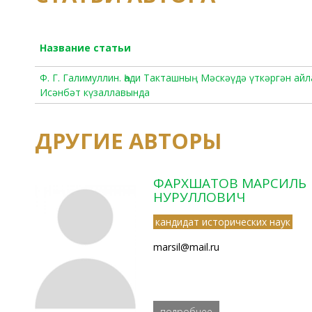
Название статьи
Ф. Г. Галимуллин. Һади Такташның Мәскәүдә үткәргән а
Исәнбәт күзаллавында
ДРУГИЕ АВТОРЫ
ФАРХШАТОВ МАРСИЛЬ
НУРУЛЛОВИЧ
кандидат исторических наук
marsil@mail.ru
подробнее