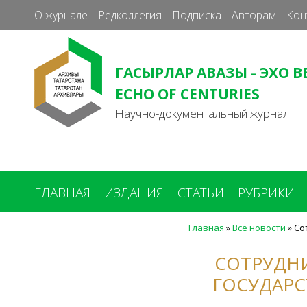
О журнале
Редколлегия
Подписка
Авторам
Кон
ГАСЫРЛАР АВАЗЫ - ЭХО В
ECHO OF CENTURIES
Научно-документальный журнал
ГЛАВНАЯ
ИЗДАНИЯ
СТАТЬИ
РУБРИКИ
Главная
»
Все новости
»
Со
Вы
здесь
СОТРУДНИ
ГОСУДАРС