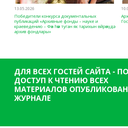
13.05.2026
10.
Победители конкурса документальных
Ар
публикаций «Архивные фонды – науке и
Го
краеведению – Фән һәм туган як тарихын өйрәнүдә
архив фондлары»
ДЛЯ ВСЕХ ГОСТЕЙ САЙТА - 
ДОСТУП К ЧТЕНИЮ ВСЕХ
МАТЕРИАЛОВ ОПУБЛИКОВАН
ЖУРНАЛЕ