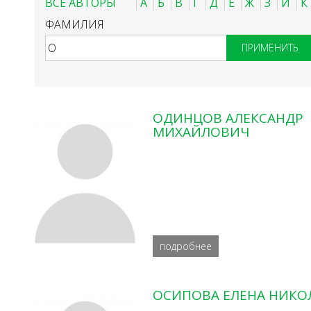
ВСЕ АВТОРЫ
А
Б
В
Г
Д
Е
Ж
З
И
К
ФАМИЛИЯ
ОДИНЦОВ АЛЕКСАНДР
МИХАЙЛОВИЧ
подробнее
ОСИПОВА ЕЛЕНА НИКО