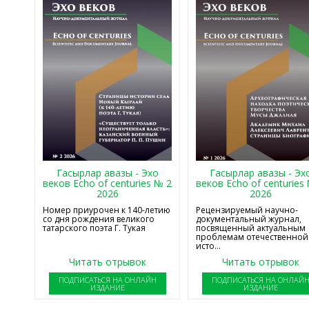
Гасырлар авазы - Эхо
Гасырлар авазы - Эх
веков Echo of centuries № 2
веков Echo of centuries
2026
2026
Номер приурочен к 140-летию
Рецензируемый научно-
со дня рождения великого
документальный журнал,
татарского поэта Г. Тукая
посвященный актуальным
проблемам отечественной
исто...
Читать отрывок
Читать отрывок
ПОДПИСАТЬСЯ НА ОНЛАЙН
ПОДПИСАТЬСЯ НА ОНЛАЙ
ИЗДАНИЕ
ИЗДАНИЕ