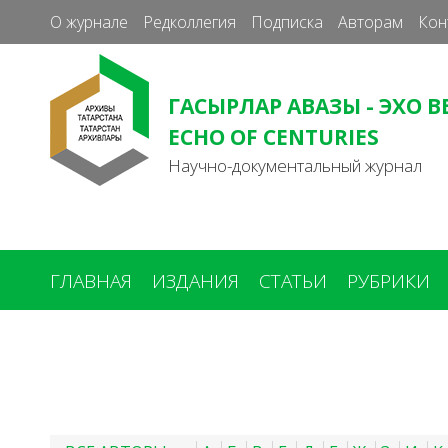
О журнале
Редколлегия
Подписка
Авторам
Кон
ГАСЫРЛАР АВАЗЫ - ЭХО В
ECHO OF CENTURIES
Научно-документальный журнал
ГЛАВНАЯ
ИЗДАНИЯ
СТАТЬИ
РУБРИКИ
Вы
здесь