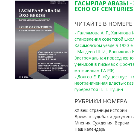
ГАСЫРЛАР АВАЗЫ -
ECHO OF CENTURIES 
ЧИТАЙТЕ В НОМЕРЕ
- Галлямова А. Г., Ханипова
становления советской шко
Касимовском уезде в 1920-е 
- Магдеев Ш. И., Банникова Н
Экстремальная повседневно
учеников в письмах с фронта
материалам ГА РФ)
- Долгов Е. Б. «Существует 
неограниченная власть»: ка
губернатор П. П. Пущин
РУБРИКИ НОМЕРА
ХХ век: страницы истории
Время в судьбах и документ
Мнения. Суждения. Версии
Наш календарь