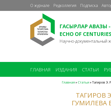
О журнале
Редколлегия
Подписка
Авто
ГАСЫРЛАР АВАЗЫ -
ECHO OF CENTURIE
Научно-документальный 
ГЛАВНАЯ
ИЗДАНИЯ
СТАТЬИ
РУ
Главная
»
Статьи
»
Тагиров Э. 
Вы
здесь
ТАГИРОВ Э
ГУМИЛЕВА 