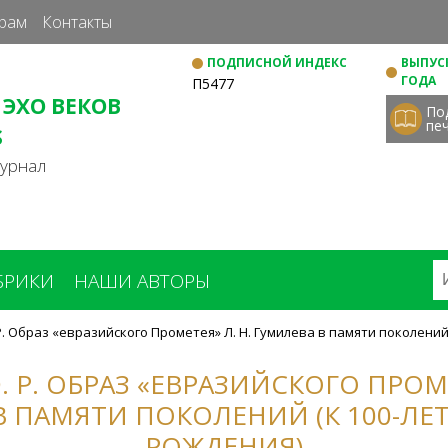
Перейти
рам
Контакты
к
ПОДПИСНОЙ ИНДЕКС
ВЫПУСК
основному
ГОДА
П5477
содержанию
 ЭХО ВЕКОВ
По
пе
S
журнал
БРИКИ
НАШИ АВТОРЫ
Р. Образ «евразийского Прометея» Л. Н. Гумилева в памяти поколений
. Р. ОБРАЗ «ЕВРАЗИЙСКОГО ПРОМЕ
В ПАМЯТИ ПОКОЛЕНИЙ (К 100-ЛЕ
РОЖДЕНИЯ)