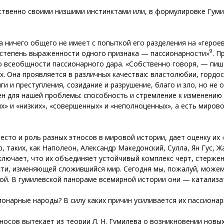
твенно своими низшими инстинктами или, в формулировке Гуми
 ничего общего не имеет с попыткой его разделения на «героев
9
я степень выраженности одного признака — пассионарности»
. П
о всеобщности пассионарного дара. «Собственно говоря, — пиш
. Она проявляется в различных качествах: властолюбии, гордости
и и преступления, созидание и разрушение, благо и зло, но н
н для нашей проблемы: способность и стремление к изменению
ких» и «низких», «совершенных» и «неполноценных», а есть миро
место и роль разных этносов в мировой истории, дает оценку их
, таких, как Наполеон, Александр Македонский, Сулла, Ян Гус, Ж
заключает, что их объединяет устойчивый комплекс черт, стерж
ти, изменяющей сложившийся мир. Сегодня мы, пожалуй, можем 
ной. В гумилевской панораме всемирной истории они — катализа
ионарные народы? В силу каких причин усиливается их пассиона
носов вытекает из теории Л. Н. Гумилева о возникновении новы