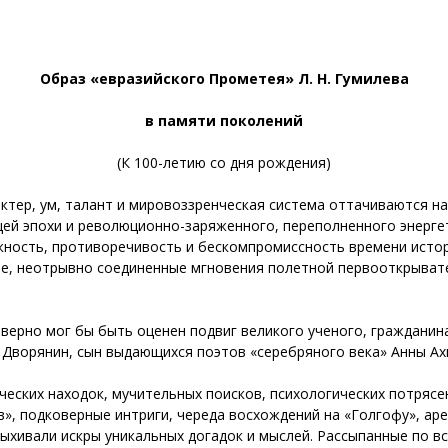
Образ «евразийского Прометея» Л. Н. Гумилева
в памяти поколений
(К 100-летию со дня рождения)
актер, ум, талант и мировоззренческая система оттачиваются н
ей эпохи и революционно-заряженного, переполненного энерге
жность, противоречивость и бескомпромиссность времени исто
ые, неотрывно соединенные мгновения полетной первооткрывате
верно мог бы быть оценен подвиг великого ученого, гражданина
. Дворянин, сын выдающихся поэтов «серебряного века» Анны А
еских находок, мучительных поисков, психологических потрясе
», подковерные интриги, череда восхождений на «Голгофу», аре
хивали искры уникальных догадок и мыслей. Рассыпанные по в