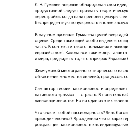
Л. Н. Гумилев впервые обнародовал свои идеи
продуктивной следует признать теоретическую
перестройки, когда пали препоны цензуры с е
беспрецедентную популярность вполне заслуж
В научном арсенале Гумилева целый веер идей
оценки. Среди таких идей особо выделяется и
часть. В контексте такого понимания и выводи
3
евразийство»
. Какова все-таки мощь таланта
и мира, предвидеть то, что «призрак Евразии»
Жемчужиной многогранного творческого насле
объяснение множества явлений, процессов, с
Сам автор теории пассионарности определяет
латинского «passio» — страсть. В попытках на
«инновационность». Но ни один из этих эквив
Что являет собой пассионарность? Знак бого
природе человека? Врожденная черта характер
рождающие пассионарность как индивидуально