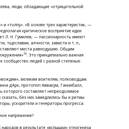
лева, люди, обладающие «отрицательной
» и «толпу». «В основе трех характеристик, —
редполагая критическое восприятие идеи
ет Л. Н. Гумилев, — пассионарность имеют
, тщеславии, алчности, зависти и т. п.,
е оставляют места равнодушию. Общим
10
 окружения»
. Это принципиально важная
вое сообщество людей с разной степенью
 «вождям», великим воителям, полководцам.
анна д’Арк, протопоп Аввакум, Ганнибалл,
ень которого составляет непреодолимое
сказать, без них замедлились бы и ритмы
торы, ускорители и генераторы прогресса.
рное напряжение?
х народов в результате «вспышки» этногенеза