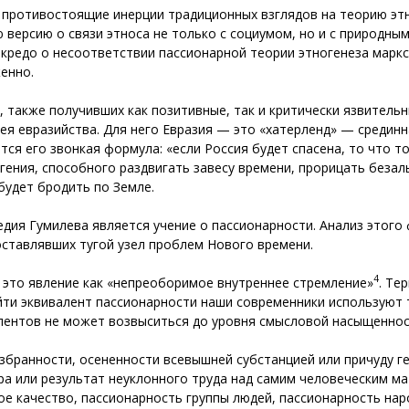
, противостоящие инерции традиционных взглядов на теорию этно
 версию о связи этноса не только с социумом, но и с природным
е кредо о несоответствии пассионарной теории этногенеза марк
енно.
, также получивших как позитивные, так и критически язвитель
дея евразийства. Для него Евразия — это «хатерленд» — срединн
тся его звонкая формула: «если Россия будет спасена, то что т
 гения, способного раздвигать завесу времени, прорицать беза
 будет бродить по Земле.
дия Гумилева является учение о пассионарности. Анализ этого
оставлявших тугой узел проблем Нового времени.
4
 это явление как «непреоборимое внутреннее стремление»
. Те
йти эквивалент пассионарности наши современники используют т
алентов не может возвыситься до уровня смысловой насыщеннос
избранности, осененности всевышней субстанцией или причуду 
а или результат неуклонного труда над самим человеческим мат
е качество, пассионарность группы людей, пассионарность нар