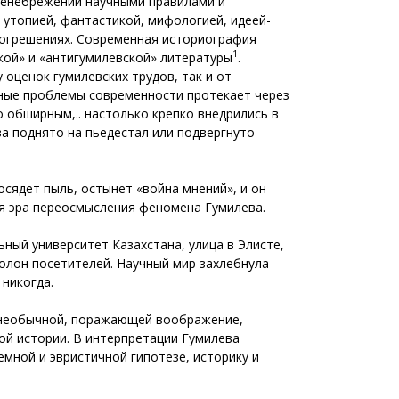
пренебрежении научными правилами и
 утопией, фантастикой, мифологией, идеей-
 погрешениях. Современная историография
1
кой» и «антигумилевской» литературы
.
 оценок гумилевских трудов, так и от
льные проблемы современности протекает через
о обширным,.. настолько крепко внедрились в
ва поднято на пьедестал или подвергнуто
 осядет пыль, остынет «война мнений», и он
ся эра переосмысления феномена Гумилева.
ьный университет Казахстана, улица в Элисте,
 полон посетителей. Научный мир захлебнула
никогда.
ы необычной, поражающей воображение,
ой истории. В интерпретации Гумилева
емной и эвристичной гипотезе, историку и