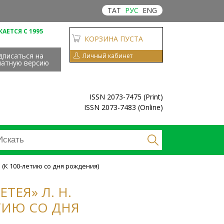
ТАТ
РУС
ENG
АЕТСЯ С 1995
КОРЗИНА ПУСТА
дписаться на
Личный кабинет
чатную версию
ISSN 2073-7475 (Print)
ISSN 2073-7483 (Online)
 (К 100-летию со дня рождения)
ТЕЯ» Л. Н.
ТИЮ СО ДНЯ