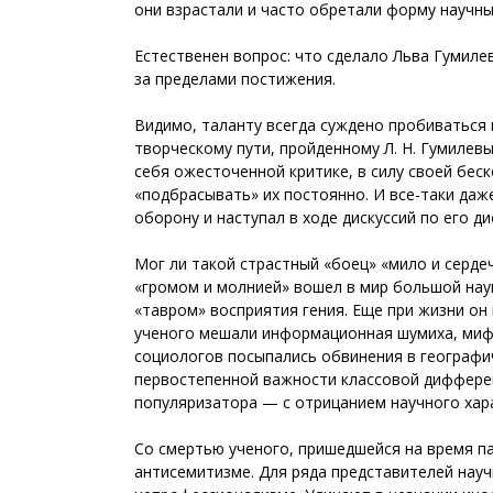
они взрастали и часто обретали форму научны
Естественен вопрос: что сделало Льва Гумиле
за пределами постижения.
Видимо, таланту всегда суждено пробиваться 
творческому пути, пройденному Л. Н. Гумилевы
себя ожесточенной критике, в силу своей бес
«подбрасывать» их постоянно. И все-таки даж
оборону и наступал в ходе дискуссий по его ди
Мог ли такой страстный «боец» «мило и сердеч
«громом и молнией» вошел в мир большой нау
«тавром» восприятия гения. Еще при жизни он
ученого мешали информационная шумиха, мифо
социологов посыпались обвинения в географи
первостепенной важности классовой дифферен
популяризатора — с отрицанием научного хар
Со смертью ученого, пришедшейся на время п
антисемитизме. Для ряда представителей нау