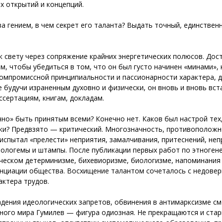
х открытий и концепций.
ва гением, в чем секрет его таланта? Выдать точный, единстве
к свету через сопряжение крайних энергетических полюсов. До
м, чтобы убедиться в том, что он был густо начинен «минами»,
компромиссной принципиальности и пассионарности характера, д
е будучи израненным духовно и физически, он вновь и вновь вст
ссертациям, книгам, докладам.
но» быть принятым всеми? Конечно нет. Каков был настрой тех, 
ки? Предвзято — критический. Многозначность, противоположн
 испытал «прелести» неприятия, замалчивания, притеснений, не
логемы и штампы. После публикации первых работ по этногенез
ческом детерминизме, бихевиоризме, биологизме, напоминания 
циации общества. Восхищение талантом сочеталось с недовери
актера трудов.
адения идеологических запретов, обвинения в антимарксизме с
чного мира Гумилев — фигура одиозная. Не прекращаются и стар