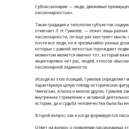
Субпассионарии — люди, движимые преимущес
пассионарностью».
Такая градация и типология субъектов социума
отмечает Л. Н. Гумилев, — лежит лишь разна
пассионарности, он еще раз заостряет мысль 
почти все люди, но в чрезвычайно разных дозах
которые с равной легкостью порождают подвиг
моментом является именно тот, который важе
акцентировка: нет рас, людей, этносов «высо
пассионарной заданности.
Исходя из этих позиций, Гумилев определяет 
Характеризуя целую плеяду исторических фигур
Чингисхан, Атилла и многих других, Гумилев 
внутреннее стремление к активной деятельнос
истории, да и судьба человечества была бы и
Второй вопрос: как и когда формируются пасс
Ответ на вопрос о появлении пассионарных эт