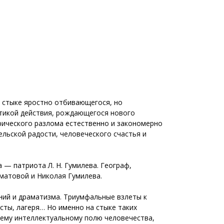
а стыке яростно отбивающегося, но
тикой действия, рождающегося нового
рического разлома естественно и закономерно
льской радости, человеческого счастья и
 — патриота Л. Н. Гумилева. Географ,
хматовой и Николая Гумилева.
ний и драматизма. Триумфальные взлеты к
сты, лагеря… Но именно на стыке таких
сему интеллектуальному полю человечества,