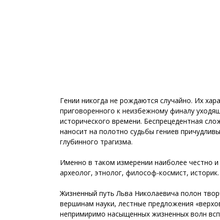
Гении никогда не рождаются случайно. Их хар
приговоренного к неизбежному финалу уходящ
исторического времени. Беспрецедентная сло
наносит на полотно судьбы гениев причудлив
глубинного трагизма.
Именно в таком измерении наиболее честно и 
археолог, этнолог, философ-космист, историк
Жизненный путь Льва Николаевича полон творч
вершинам науки, лестные предложения «верхов
непримиримо насыщенных жизненных волн вспы