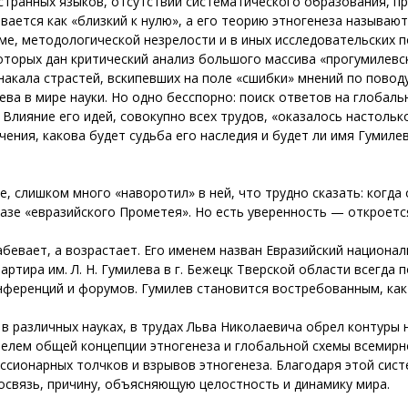
странных языков, отсутствии систематического образования, 
вается как «близкий к нулю», а его теорию этногенеза называют
зме, методологической незрелости и в иных исследовательских
оторых дан критический анализ большого массива «прогумилевс
накала страстей, вскипевших на поле «сшибки» мнений по поводу
лева в мире науки. Но одно бесспорно: поиск ответов на глоба
Влияние его идей, совокупно всех трудов, «оказалось настольк
чения, какова будет судьба его наследия и будет ли имя Гумиле
ке, слишком много «наворотил» в ней, что трудно сказать: когда
разе «евразийского Прометея». Но есть уверенность — откроет
бевает, а возрастает. Его именем назван Евразийский национал
артира им. Л. Н. Гумилева в г. Бежецк Тверской области всегда
нференций и форумов. Гумилев становится востребованным, как 
в различных науках, в трудах Льва Николаевича обрел контур
телем общей концепции этногенеза и глобальной схемы всемирн
ссионарных толчков и взрывов этногенеза. Благодаря этой сист
связь, причину, объясняющую целостность и динамику мира.