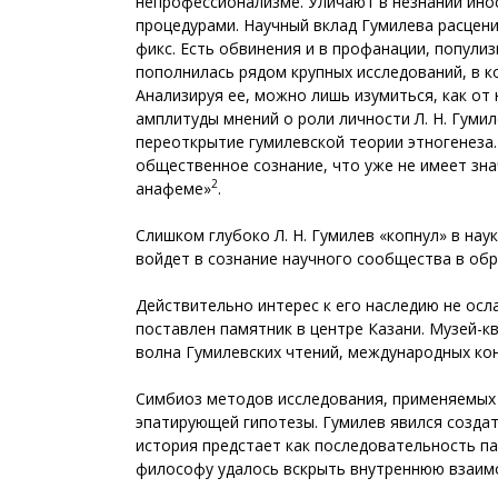
непрофессионализме. Уличают в незнании ино
процедурами. Научный вклад Гумилева расцени
фикс. Есть обвинения и в профанации, попули
пополнилась рядом крупных исследований, в к
Анализируя ее, можно лишь изумиться, как от 
амплитуды мнений о роли личности Л. Н. Гуми
переоткрытие гумилевской теории этногенеза. 
общественное сознание, что уже не имеет зна
2
анафеме»
.
Слишком глубоко Л. Н. Гумилев «копнул» в нау
войдет в сознание научного сообщества в об
Действительно интерес к его наследию не осла
поставлен памятник в центре Казани. Музей-кв
волна Гумилевских чтений, международных ко
Симбиоз методов исследования, применяемых 
эпатирующей гипотезы. Гумилев явился созда
история предстает как последовательность па
философу удалось вскрыть внутреннюю взаимо