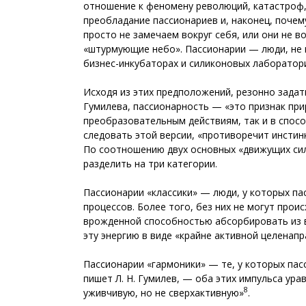
отношение к феномену революций, катастроф,
преобладание пассионариев и, наконец, почем
просто не замечаем вокруг себя, или они не в
«штурмующие небо». Пассионарии — люди, не 
бизнес-инкубаторах и силиконовых лаборатор
Исходя из этих предположений, резонно задат
Гумилева, пассионарность — «это признак пр
преобразовательным действиям, так и в спос
следовать этой версии, «противоречит инстин
По соотношению двух основных «движущих сил
разделить на три категории.
Пассионарии «классики» — люди, у которых п
процессов. Более того, без них не могут пр
врожденной способностью абсорбировать из в
эту энергию в виде «крайне активной целенап
Пассионарии «гармоники» — те, у которых па
пишет Л. Н. Гумилев, — оба этих импульса ур
8
уживчивую, но не сверхактивную»
.