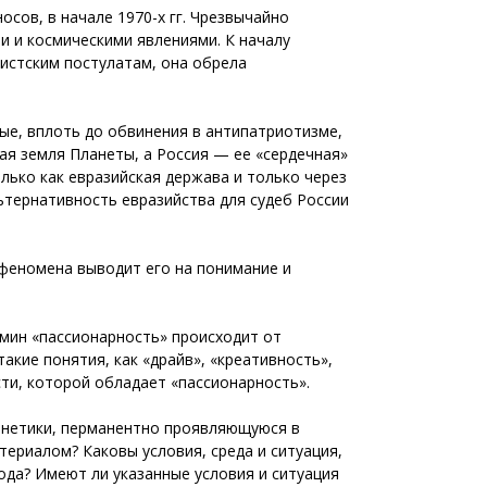
сов, в начале 1970-х гг. Чрезвычайно
и и космическими явлениями. К началу
систским постулатам, она обрела
ные, вплоть до обвинения в антипатриотизме,
ая земля Планеты, а Россия — ее «сердечная»
олько как евразийская держава и только через
льтернативность евразийства для судеб России
 феномена выводит его на понимание и
рмин «пассионарность» происходит от
акие понятия, как «драйв», «креативность»,
ти, которой обладает «пассионарность».
генетики, перманентно проявляющуюся в
ериалом? Каковы условия, среда и ситуация,
ода? Имеют ли указанные условия и ситуация