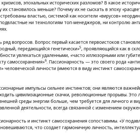
 кризисов, эпохальных исторических разломов? В какое истори
у их становилось меньше? Почему их не сыскать в эпоху «расцве
остребованы властью, системой как носители «вирусов» неордин
подвластные ни технологиям топ-менеджеров, ни контролю ант
иях.
ь ряд вопросов. Вопрос первый касается первоистоков становле
5
иродный, передающийся генетически»
, проявляющийся как в скл
обности увлекаться удаленными, «часто иллюзорными или губите
6
кту самосохранения»
. Пассионарность — это своего рода «анти
» человеческой личности (имеются в виду инстинкт самосохран
ассионарные импульсы сильнее инстинктов; они являются важне
оисходить цивилизационные скачки, революционные прорывы. Это
нешней среды энергии больше, чем требуется для личного и ви
равленной деятельности, всегда связанной с изменением окружен
ссионарность и инстинкт самосохранения сопоставимы. «У под
авновешиваются, что создает гармоничную личность, интеллект