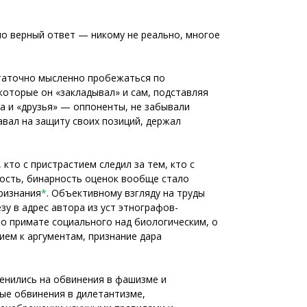
нно верный ответ — никому не реально, многое
статочно мысленно пробежаться по
 которые он «закладывал» и сам, подставляя
а и «друзья» — оппоненты, не забывали
авал на защиту своих позиций, держал
кто с пристрастием следил за тем, кто с
ость, бинарность оценок вообще стало
признания
*
. Объективному взгляду на труды
у в адрес автора из уст этнографов-
о примате социального над биологическим, о
ем к аргументам, признание дара
менились на обвинения в фашизме и
ые обвинения в дилетантизме,