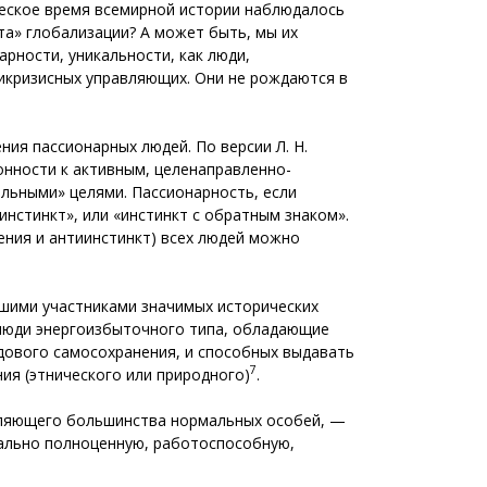
ческое время всемирной истории наблюдалось
та» глобализации? А может быть, мы их
арности, уникальности, как люди,
икризисных управляющих. Они не рождаются в
ния пассионарных людей. По версии Л. Н.
онности к активным, целенаправленно-
льными» целями. Пассионарность, если
инстинкт», или «инстинкт с обратным знаком».
ения и антиинстинкт) всех людей можно
йшими участниками значимых исторических
 люди энергоизбыточного типа, обладающие
дового самосохранения, и способных выдавать
7
ия (этнического или природного)
.
авляющего большинства нормальных особей, —
уально полноценную, работоспособную,