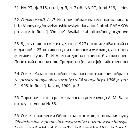
51. НА РТ, ф. 313, оп. 1, д. 5, л. 7 об. NA RT, fond 313, series 1
52.
Рашковский
, А. Л
. История образовательных начинани
http://hnny.org/novels/rashkovsky/education1.html. RASHKOV
province. In Russ.]. [Оn-line]. Available at: http://hnny.org/n
53. Здесь надо отметить, что в 1927 г. в книге «Вятский
изданной к 25-летию со дня основания училища, авторс
фамилию купца П. И. Александрова в список бывших пре
Почетный попечитель Среднего с[ельско]х[озяйственного
54. Отчет Казанского общества распространения образован
rasprostraneniya obrazovaniya s 24 sentyabrya 1906 g. po 
9, 1908. In Russ.]. Kazan, 1909, p. 3.
55. Торговая школа размещалась в доме купца А. М. Ва
школу I ступени № 33.
56. Отчет правления Общества вспомоществования нуждаю
Obshchestva vspomoshchestvovaniya nuzhdayushchimsya u
Assistance Society at Kazan Trade School for 1914. In Russ.]. 