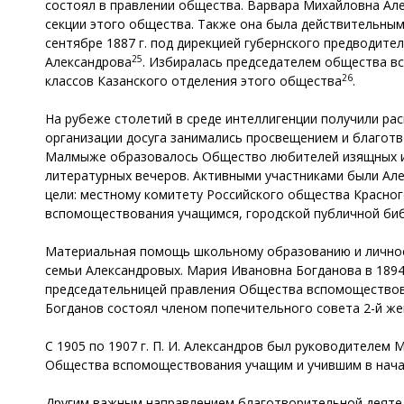
состоял в правлении общества. Варвара Михайловна Але
секции этого общества. Также она была действительны
сентябре 1887 г. под дирекцией губернского предводител
25
Александрова
. Избиралась председателем общества в
26
классов Казанского отделения этого общества
.
На рубеже столетий в среде интеллигенции получили р
организации досуга занимались просвещением и благотво
Малмыже образовалось Общество любителей изящных и
литературных вечеров. Активными участниками были Ал
цели: местному комитету Российского общества Красног
вспомоществования учащимся, городской публичной биб
Материальная помощь школьному образованию и личное 
семьи Александровых. Мария Ивановна Богданова в 189
председательницей правления Общества вспомоществов
Богданов состоял членом попечительного совета 2-й жен
С 1905 по 1907 г. П. И. Александров был руководителе
Общества вспомоществования учащим и учившим в нача
Другим важным направлением благотворительной деятел