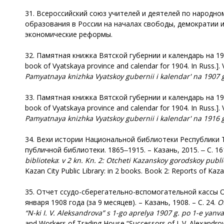
31. Всероссийский союз учителей и деятелей по народно
образования в России на началах свободы, демократии 
экономические реформы.
32. Памятная книжка Вятской губернии и календарь на 1904
book of Vyatskaya province and calendar for 1904. In Russ.]
Pamyatnaya
knizhka Vyatskoy gubernii i kalendar' na 1907 
33. Памятная книжка Вятской губернии и календарь на 1904
book of Vyatskaya province and calendar for 1904. In Russ.]
Pamyatnaya
knizhka Vyatskoy gubernii i kalendar' na 1916 
34. Вехи истории Национальной библиотеки Республики Та
публичной библиотеки. 1865‒1915. – Казань, 2015. ‒ С. 16
biblioteka
:
v
2
kn
.
Kn. 2: Otcheti Kazanskoy gorodskoy publ
Kazan City Public Library: in 2 books. Book 2: Reports of Kazan
35. Отчет ссудо-сберегательно-вспомогательной кассы Об
января 1908 года (за 9 месяцев). – Казань, 1908. – С. 24.
O
“
N-ki I. V. Aleksandrova
”
s 1-go aprelya 1907 g. po 1-e yanv
and Workers of Trading House “Successors of I. V. Alexandrova”