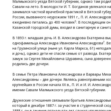
Малмыжского уезда Вятской губернии, однако там родилс
Савали на лето. В молодости И. Т. Богданов увлекался 
занимался частной врачебной практикой в Вятской губер
России, вызванного неурожаем 1891 г., П. И. Александро
5
ежедневно питались до 400 человек
. В последующем он
Казанской городской думы, входил в санитарную и сани
В 1893 г. младшая дочь И. В. Александрова Екатерина в
7
однофамильца Александра Ивановича Александрова
. В
на Грузинской улице (ныне ул. Карла Маркса, 61) непода
и дочь), однако дети не спасли семью от развода. Екате
замуж за Сергея Михайловича Шуравина, сына доверенн
родились две дочери.
В семье Петра Ивановича Александрова и Варвары Михай
Александровны – две дочери. Являясь равноправными хо
крупнейших в России начала XX в., П. И. и И. И. Алекса
имении Савали Малмыжского уезда Вятской губернии.
Дружеские отношения связывали братьев Александров
который в декабре 1887 г. за участие в студенческой схо
1888 г. он в течение пятнадцати лет служил управляющи