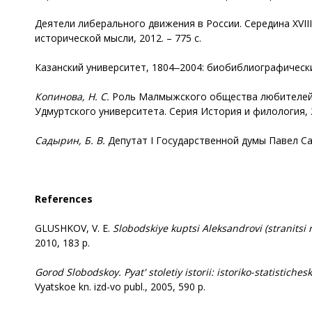
Деятели либерального движения в России. Середина XVIII в
исторической мысли, 2012. – 775 с.
Казанский университет, 1804‒2004: биобиблиографический с
Копинова
, Н. С.
Роль Малмыжского общества любителей из
Удмуртского университета. Серия История и филология, 20
Садырин, Б. В.
Депутат I Государственной думы Павел Садыр
References
GLUSHKOV, V. E.
Slobodskiye
kuptsi Aleksandrovi (stranitsi 
2010, 183 p.
Gorod
Slobodskoy. Pyat' stoletiy istorii: istoriko-statistiches
Vyatskoe kn. izd-vo publ., 2005, 590 p.