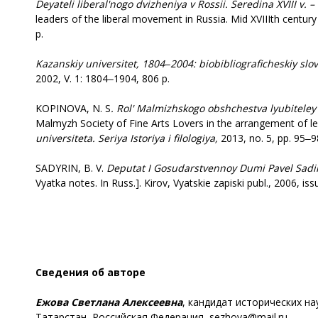
Deyateli
liberal'nogo dvizheniya v Rossii. Seredina XVIII v.
leaders of the liberal movement in Russia. Mid XVIIIth centur
p.
Kazanskiy
universitet, 1804‒2004: biobibliograficheskiy slov
2002, V. 1: 1804‒1904, 806 p.
KOPINOVA, N. S
.
Rol
' Malmizhskogo obshchestva lyubiteley 
Malmyzh Society of Fine Arts Lovers in the arrangement of leis
universiteta. Seriya Istoriya i filologiya,
2013, no. 5, pp. 95‒9
SADYRIN, B. V.
Deputat
I Gosudarstvennoy Dumi Pavel Sadi
Vyatka notes. In Russ.]. Kirov, Vyatskie zapiski publ., 2006, is
Сведения об авторе
Ежова Светлана Алексеевна
, кандидат исторических на
Татарстан, Российская Федерация, sezhova@mail.ru