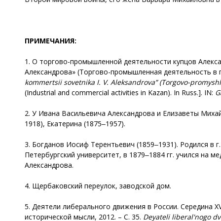
ПРИМЕЧАНИЯ:
1. О торгово-промышленной деятельности купцов Алексан
Александрова» (Торгово-промышленная деятельность в г. К
kommertsii sovetnika I. V. Aleksandrova” (Torgovo-promyshl
(Industrial and commercial activities in Kazan). In Russ.]. IN:
G
2. У Ивана Васильевича Александрова и Елизаветы Михай
1918), Екатерина (1875‒1957).
3. Богданов Иосиф Терентьевич (1859‒1931). Родился в г
Петербургский университет, в 1879‒1884 гг. учился на м
Александрова.
4. Щербаковский переулок, заводской дом.
5. Деятели либерального движения в России. Середина XVII
исторической мысли, 2012. – С. 35.
Deyateli
liberal
'
nogo
dv