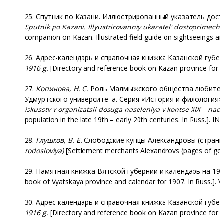
25. Спутник по Казани. Иллюстрированный указатель досто
Sputnik
po
Kazani
.
Illyustrirovanniy
ukazatel
'
dostoprimech
companion on Kazan. Illustrated field guide on sightseeings an
26. Адрес-календарь и справочная книжка Казанской губерн
1916 g.
[Directory and reference book on Kazan province for 1
27.
Копинова, Н. С.
Роль Малмыжского общества любителей
Удмуртского университета. Серия «История и филология». 
iskusstv v organizatsii dosuga naseleniya v kontse XIX – na
population in the late 19th – early 20th centuries. In Russ.]. IN
28.
Глушков, В. Е.
Слободские купцы Александровы (страниц
rodosloviya)
[Settlement merchants Alexandrovs (pages of genea
29. Памятная книжка Вятской губернии и календарь на 1907
book of Vyatskaya province and calendar for 1907. In Russ.]. 
30. Адрес-календарь и справочная книжка Казанской губерн
1916 g.
[Directory and reference book on Kazan province for 1