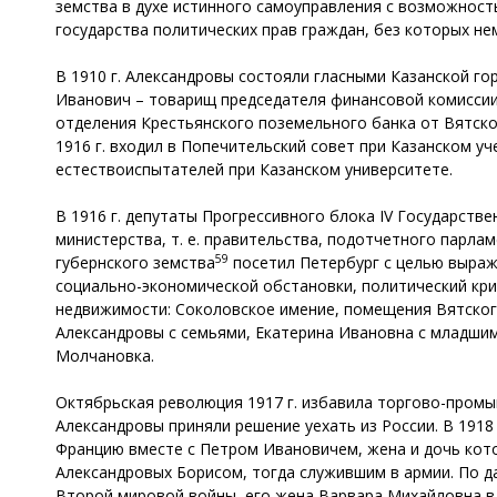
земства в духе истинного самоуправления с возможност
государства политических прав граждан, без которых н
В 1910 г. Александровы состояли гласными Казанской го
Иванович – товарищ председателя финансовой комиссии, 
отделения Крестьянского поземельного банка от Вятского
1916 г. входил в Попечительский совет при Казанском у
естествоиспытателей при Казанском университете.
В 1916 г. депутаты Прогрессивного блока IV Государств
министерства, т. е. правительства, подотчетного парлам
59
губернского земства
посетил Петербург с целью выраж
социально-экономической обстановки, политический криз
недвижимости: Соколовское имение, помещения Вятского с
Александровы с семьями, Екатерина Ивановна с младшим
Молчановка.
Октябрьская революция 1917 г. избавила торгово-промы
Александровы приняли решение уехать из России. В 1918 
Францию вместе с Петром Ивановичем, жена и дочь кото
Александровых Борисом, тогда служившим в армии. По 
Второй мировой войны, его жена Варвара Михайловна в 