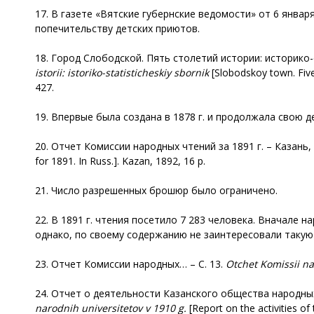
17. В газете «Вятские губернские ведомости» от 6 январ
попечительству детских приютов.
18. Город Слободской. Пять столетий истории: историко-ст
istorii: istoriko-statisticheskiy sbornik
[Slobodskoy town. Five c
427.
19. Впервые была создана в 1878 г. и продолжала свою д
20. Отчет Комиссии народных чтений за 1891 г. – Казань, 
for 1891. In Russ.]. Kazan, 1892, 16 p.
21. Число разрешенных брошюр было ограничено.
22. В 1891 г. чтения посетило 7 283 человека. Вначале 
однако, по своему содержанию не заинтересовали такую 
23. Отчет Комиссии народных… – С. 13.
Otchet
Komissii n
24. Отчет о деятельности Казанского общества народных у
narodnih universitetov v 1910 g.
[Report on the activities of