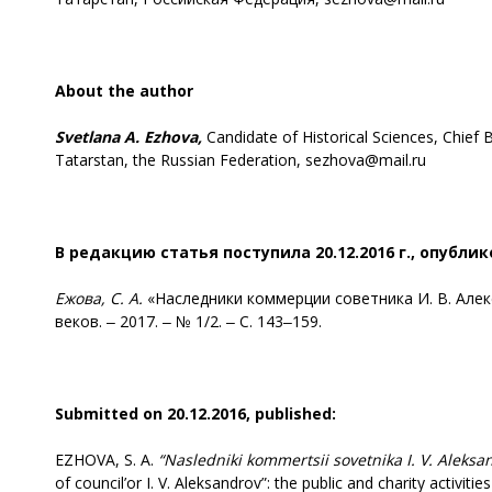
About the author
Svetlana A. Ezhova,
Candidate of Historical Sciences, Chief B
Tatarstan, the Russian Federation, sezhova@mail.ru
В редакцию статья поступила 20.12.2016 г., опублик
Ежова, С. А.
«Наследники коммерции советника И. В. Алек
веков. ‒ 2017. ‒ № 1/2. ‒ С. 143‒159.
Submitted on 20.12.2016, published:
EZHOVA, S. A.
“Nasledniki kommertsii sovetnika I. V. Aleksa
of council’or I. V. Aleksandrov”: the public and charity activitie