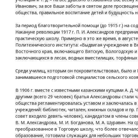
Иванович, за все Ваши заботы в святом деле просвещен
общества, правильное воспитание детей и будущность н
За период благотворительной помощи (до 1915 г.) на со
Накануне революции 1917 г. П. И. Александров предпри
практическую школу. Примерно в это же время, в август
Политехнического института: «Выдвигая учреждение в В
Восточного края, включающего Вятскую, Вологодскую и 
заключающихся в лесах, водных вместилищах, торфяных 
Среди училищ, которым он покровительствовал, было и
занимавшееся подготовкой специалистов сельского хозя
В 1906 г. вместе с известными казанскими купцами А. Д. 
другими (всего 29 человек) братья Александровы стали 
общества регламентировалась уставом и заключалась в
учреждений: библиотек, читален, книжных складов и пр. 
совет входило девять человек), кандидатом в члены сов
В. М. Александрова, М. И. Богданова, М. А. Шуравин. На
преобразованное в Торговую школу, что более отвечал
образование, готовила служащих для небольших торговы