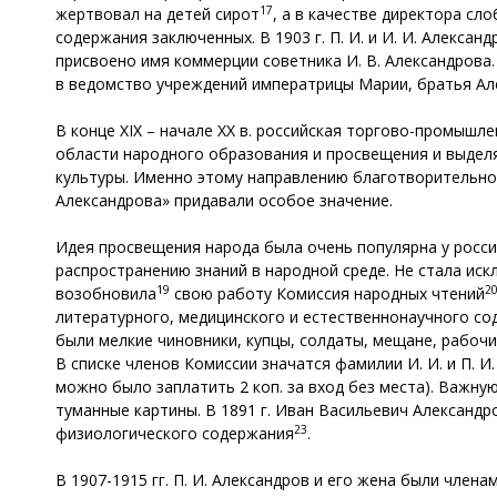
17
жертвовал на детей сирот
, а в качестве директора с
содержания заключенных. В 1903 г. П. И. и И. И. Алекса
присвоено имя коммерции советника И. В. Александрова
в ведомство учреждений императрицы Марии, братья Ал
В конце XIX – начале XX в. российская торгово-промышл
области народного образования и просвещения и выделя
культуры. Именно этому направлению благотворительно
Александрова» придавали особое значение.
Идея просвещения народа была очень популярна у росси
распространению знаний в народной среде. Не стала иск
19
2
возобновила
свою работу Комиссия народных чтений
литературного, медицинского и естественнонаучного с
были мелкие чиновники, купцы, солдаты, мещане, рабочи
В списке членов Комиссии значатся фамилии И. И. и П. И
можно было заплатить 2 коп. за вход без места). Важну
туманные картины. В 1891 г. Иван Васильевич Александро
23
физиологического содержания
.
В 1907-1915 гг. П. И. Александров и его жена были чле