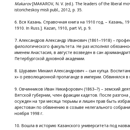
Makarov
[MAKAROV, N. V. (ed.). The leaders of the liberal m
istoricheskoy misli publ., 2012, p. 35.
6. Вся Казань. Справочная книга на 1910 год. – Казань, 191
1910. In Russ.]. Kazan, 1910, part VI, p. 9.
7. Александров Александр Иванович (1861‒1918) – професс
филологического факультета. Не раз исполнял обязаннос
именем Анастасия, в августе возведен в сан архимандри
Петербургской духовной академии.
8. Шуравин Михаил Александрович – сын купца. Воспитан
х» о революционной пропаганде в империи. Обвинялся в
9. Овчинников Иван Никифорович (1863‒?) – земский деят
Вятской губернии, член фракции кадетов. После разгон
осужден на три месяца тюрьмы и лишен прав быть избранн
арестован по обвинению в созыве нелегального собран
ноября 1998 г.
10. Вошла в историю Казанского университета под назва