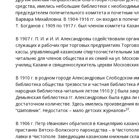
средства, имелись небольшие библиотеки с необходимым
председателем попечительного комитета и почетным ч
Варвара Михайловна. В 1904-1916 гг. он входил в попе
Т. Богданов с 1909 по 1917 г. был членом комитета Каз
В 1907 г. П. И. и И. И. Александровы содействовали орг
служащих и рабочих при торговых предприятиях Торгово
кассы, управляющий казанским спиртоочистительным зав
читальню для членов общества и их семей на ул. Московс
училищ Казани и священнослужитель церкви Московских
В 1910 г. в родном городе Александровых Слободском и
библиотека общества трезвости и частная библиотека Ал
народная библиотека-читальня летом 1910 [г.] была за
Демьянская библиотека гг. Александровых была едва ли 
достаточном количестве. Здесь имелись произведения вс
37
“Шиповник”. Недостаток – мало детских журналов»
.
В 1906 г. Петр Иванович обратился в Канцелярию казанс
пристанях Вятско-Волжского пароходства – в Чистопол
лавки в Чистополе. Заведующим казанским книжным скла