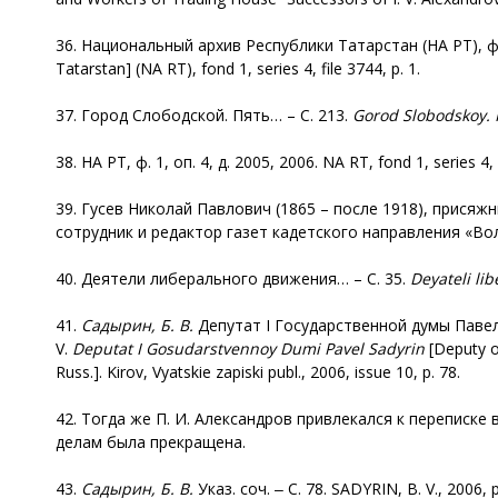
36. Национальный архив Республики Татарстан (НА РТ), ф. 1,
Tatarstan] (NA RT), fond 1, series 4, file 3744, p. 1.
37. Город Слободской. Пять… – С. 213.
Gorod
Slobodskoy
.
38. НА РТ, ф. 1, оп. 4, д. 2005, 2006. NA RT, fond 1, series 4, 
39. Гусев Николай Павлович (1865 – после 1918), присяж
сотрудник и редактор газет кадетского направления «Во
40. Деятели либерального движения… – С. 35.
Deyateli
lib
41.
Садырин, Б. В.
Депутат I Государственной думы Павел С
V.
Deputat
I Gosudarstvennoy Dumi Pavel Sadyrin
[Deputy of
Russ.]. Kirov, Vyatskie zapiski publ., 2006, issue 10, p. 78.
42. Тогда же П. И. Александров привлекался к переписке 
делам была прекращена.
43.
Садырин, Б. В.
Указ. соч. ‒ С. 78. SADYRIN, B. V., 2006, p