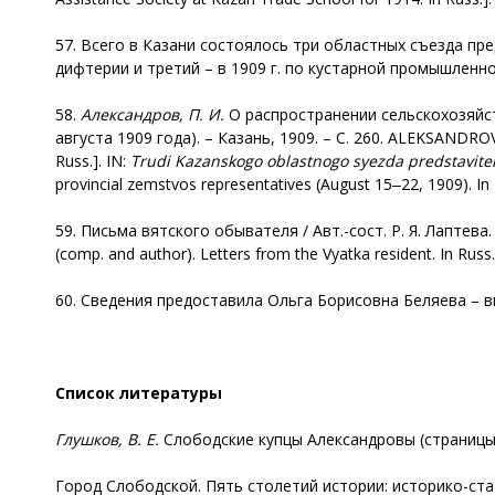
57. Всего в Казани состоялось три областных съезда пред
дифтерии и третий – в 1909 г. по кустарной промышлен
58.
Александров, П. И.
О распространении сельскохозяйст
августа 1909 года). – Казань, 1909. – С. 260. ALEKSANDROV,
Russ.]. IN:
Trudi Kazanskogo oblastnogo syezda predstavite
provincial zemstvos representatives (August 15‒22, 1909). In 
59. Письма вятского обывателя / Авт.-сост. Р. Я. Лаптева. 
(comp. аnd author). Letters from the Vyatka resident. In Russ.]
60. Сведения предоставила Ольга Борисовна Беляева – вн
Список литературы
Глушков, В. Е.
Слободские купцы Александровы (страницы р
Город Слободской. Пять столетий истории: историко-стати