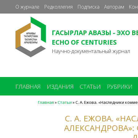
О журнале
Редколлегия
Подписка
Авторам
Кон
ГАСЫРЛАР АВАЗЫ - ЭХО В
ECHO OF CENTURIES
Научно-документальный журнал
ГЛАВНАЯ
ИЗДАНИЯ
СТАТЬИ
РУБРИКИ
Главная
»
Статьи
»
С. А. Ежова. «Наследники комм
Вы
здесь
С. А. ЕЖОВА. «Н
АЛЕКСАНДРОВА»:
Д