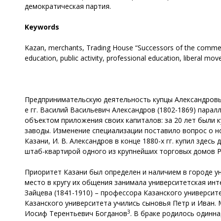
демократическая партия.
Keywords
Kazan, merchants, Trading House “Successors of the commerce of
education, public activity, professional education, liberal mo
Предпринимательскую деятельность купцы Александровы в
е гг. Василий Васильевич Александров (1802-1869) пара
объектом приложения своих капиталов: за 20 лет были 
заводы. Изменение специализации поставило вопрос о н
Казани, И. В. Александров в конце 1880-х гг. купил здесь
штаб-квартирой одного из крупнейших торговых домов Р
Приоритет Казани был определен и наличием в городе у
место в кругу их общения занимала университетская инт
Зайцева (1841-1910) – профессора Казанского универси
Казанского университета учились сыновья Петр и Иван.
3
Иосиф Терентьевич Богданов
. В браке родилось одинн