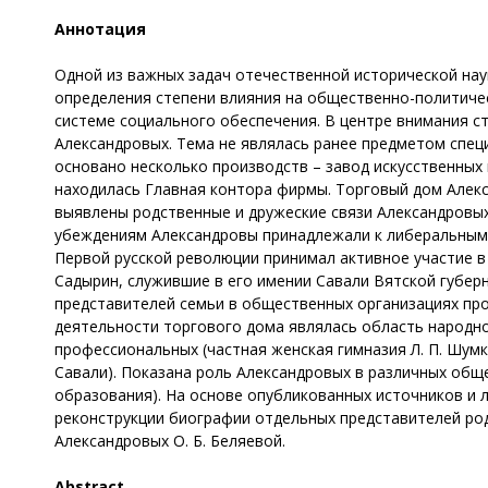
Аннотация
Одной из важных задач отечественной исторической наук
определения степени влияния на общественно-политичес
системе социального обеспечения. В центре внимания с
Александровых. Тема не являлась ранее предметом спец
основано несколько производств – завод искусственных
находилась Главная контора фирмы. Торговый дом Алекса
выявлены родственные и дружеские связи Александровых
убеждениям Александровы принадлежали к либеральным н
Первой русской революции принимал активное участие в 
Садырин, служившие в его имении Савали Вятской губерн
представителей семьи в общественных организациях пр
деятельности торгового дома являлась область народно
профессиональных (частная женская гимназия Л. П. Шумк
Савали). Показана роль Александровых в различных общ
образования). На основе опубликованных источников и 
реконструкции биографии отдельных представителей род
Александровых О. Б. Беляевой.
Abstract