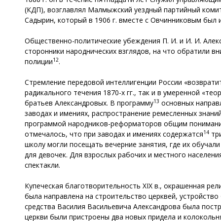
(КДП), возглавлял Малмыжский уездный партийный комит
Садырин, который в 1906 г. вместе с Овчинниковым был 
Общественно-политические убеждения П. И. и И. И. Але
сторонники народнических взглядов, на что обратили вн
12
полиции
.
Стремление передовой интеллигенции России «возврати
радикального течения 1870-х гг., так и в умеренной «те
13
братьев Александровых. В программу
основных направл
заводах и имениях, распространение ремесленных знаний
программой народников-реформаторов общим пониманием
14
отмечалось, что при заводах и имениях содержатся
три
школу могли посещать вечерние занятия, где их обучали
для девочек. Для взрослых рабочих и местного населени
спектакли.
Купеческая благотворительность XIX в., окрашенная ре
была направлена на строительство церквей, устройство б
средства Василия Васильевича Александрова была постр
церкви были пристроены два новых придела и колокольн