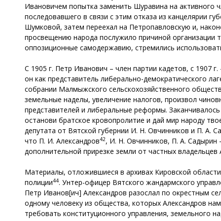
Ивановичем попытка заменить Шуравина на активного чл
последовавшего в связи с этим отказа из канцелярии гу
Шумковой, затем переехал на Петропавловскую и, наконе
просвещению народа послужило причиной организации так
оппозиционные самодержавию, стремились использовать 
С 1905 г. Петр Иванович – член партии кадетов, с 1907
он как представитель либерально-демократического лаге
собрании Малмыжского сельскохозяйственного общества
земельные наделы, увеличение налогов, произвол чино
представителей и либеральные реформы. Заканчивалось 
останови братское кровопролитие и дай мир народу тво
депутата от Вятской губернии И. Н. Овчинников и П. А. 
42
что П. И. Александров
, И. Н. Овчинников, П. А. Садыри
дополнительной прирезке земли от частных владельцев 
Материалы, отложившиеся в архивах Кировской области,
44
полиции
. Унтер-офицер Вятского жандармского управл
Петр Иванов[ич] Александров разослал по окрестным се
одному человеку из общества, которых Александров нам
требовать конституционного управления, земельного на