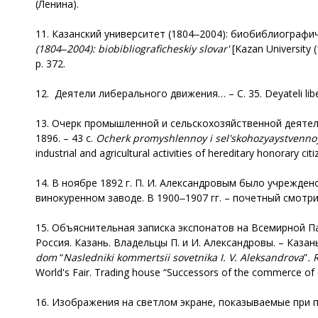
(Ленина).
11. Казанский университет (1804‒2004): биобиблиографичес
(1804‒2004): biobibliograficheskiy slovar'
[Kazan University (
p. 372.
12. Деятели либерального движения… – С. 35. Deyateli libera
13. Очерк промышленной и сельскохозяйственной деятел
1896. – 43 с.
Ocherk
promyshlennoy i sel'skohozyaystvennoy
industrial and agricultural activities of hereditary honorary ci
14. В ноябре 1892 г. П. И. Александровым было учрежде
винокуренном заводе. В 1900‒1907 гг. – почетный смот
15. Объяснительная записка экспонатов на Всемирной Па
Россия. Казань. Владельцы П. и И. Александровы. – Казань,
dom
“
Nasledniki
kommertsii sovetnika I. V. Aleksandrova
”
. 
World's Fair. Trading house “Successors of the commerce of cou
16. Изображения на светлом экране, показываемые при