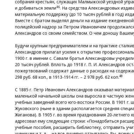
собрания крестьян, служащих Малмыжской уездной управ
46
и добиваться земли
. На средства Александровых издав
материальную поддержку (до 10 тысяч рублей в год) из
Вместе с братом выделял деньги на издание ежедневной 
полицейский надзор за Петром Ивановичем продолжался: «
Александров со своим семейством. О чем доношу Ваше
Будучи крупным предпринимателем и на практике сталки
Александров прилагал усилия к открытию профессиональн
1900 г. в имении с. Савали братья Александровы учреди
20 тысяч рублей. Вплоть до 1918 г. П. И. Александров 
пожертвований содержат данные о расходах на содержание 
48
298 руб. 68 коп., в 1913-1914 гг. – 2 978 руб. 62 коп.
С 1885 г. Петр Иванович Александров оказывал материа
маленькой начальной школы она выросла в частную жен
учебных заведений всего юго-востока России. В 1901 г.
Жуковского (ныне в здании располагается средняя специ
Жиганова). В 1905 г. во время празднования 20-летнего
адресовал ему следующие строки: «Понадобиться расши
учебные пособия, расширить библиотеку, отправить учи
ученицам и т. д. – на все душевно отзывались Вы, всем