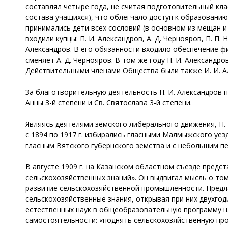
составлял четыре года, не считая подготовительный кл
состава учащихся), что облегчало доступ к образовани
принимались дети всех сословий (в основном из мещан и
входили купцы: П. И. Александров, А. Д. Чернояров, П. П.
Александров. В его обязанности входило обеспечение фи
сменяет А. Д. Чернояров. В том же году П. И. Алексан
Действительными членами Общества были также И. И. Але
За благотворительную деятельность П. И. Александров п
Анны 3-й степени и Св. Святослава 3-й степени.
Являясь деятелями земского либерального движения, П. И
с 1894 по 1917 г. избирались гласными Малмыжского уезд
гласным Вятского губернского земства и с небольшим пе
В августе 1909 г. на Казанском областном съезде предс
сельскохозяйственных знаний». Он выдвигал мысль о то
развитие сельскохозяйственной промышленности. Предла
сельскохозяйственные знания, открывая при них двухгод
естественных наук в общеобразовательную программу 
самостоятельности: «поднять сельскохозяйственную пр