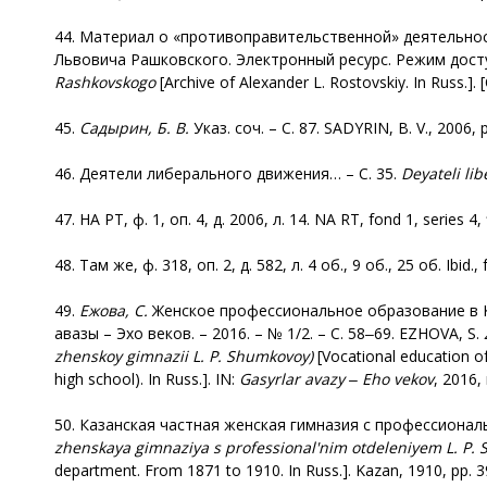
44. Материал о «противоправительственной» деятельност
Львовича Рашковского. Электронный ресурс. Режим доступа:
Rashkovskogo
[Archive of Alexander L. Rostovskiy. In Russ.].
45.
Садырин, Б. В.
Указ. соч. – С. 87. SADYRIN, B. V., 2006, p
46. Деятели либерального движения… – С. 35.
Deyateli
lib
47. НА РТ, ф. 1, оп. 4, д. 2006, л. 14. NA RT, fond 1, series 4, f
48. Там же, ф. 318, оп. 2, д. 582, л. 4 об., 9 об., 25 об. Ibid., 
49.
Ежова, С.
Женское профессиональное образование в Каз
авазы – Эхо веков. – 2016. – № 1/2. – С. 58‒69. EZHOVA, S.
zhenskoy gimnazii L. P. Shumkovoy)
[Vocational education of
high school). In Russ.]. IN:
Gasyrlar
avazy
‒
Eho
vekov
, 2016,
50. Казанская частная женская гимназия с профессиональн
zhenskaya
gimnaziya
s
professional
'
nim
otdeleniyem
L
.
P
.
department. From 1871 to 1910. In Russ.]. Kazan, 1910, pp. 3