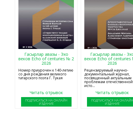
Гасырлар авазы - Эхо
Гасырлар авазы - Эх
веков Echo of centuries № 2
веков Echo of centuries
2026
2026
Номер приурочен к 140-летию
Рецензируемый научно-
со дня рождения великого
документальный журнал,
татарского поэта Г. Тукая
посвященный актуальным
проблемам отечественной
исто...
Читать отрывок
Читать отрывок
ПОДПИСАТЬСЯ НА ОНЛАЙН
ПОДПИСАТЬСЯ НА ОНЛАЙ
ИЗДАНИЕ
ИЗДАНИЕ