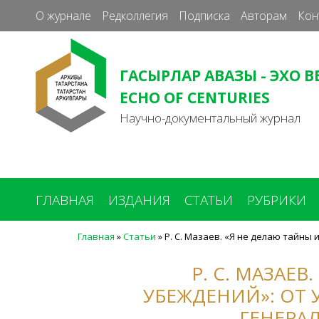
О журнале
Редколлегия
Подписка
Авторам
Кон
ГАСЫРЛАР АВАЗЫ - ЭХО В
ECHO OF CENTURIES
Научно-документальный журнал
ГЛАВНАЯ
ИЗДАНИЯ
СТАТЬИ
РУБРИКИ
Главная
»
Статьи
»
Р. С. Мазаев. «Я не делаю тайны 
Вы
здесь
Р. С. МАЗАЕ
УБЕЖДЕНИЙ»: ОТ
ГЕНЕРАЛ