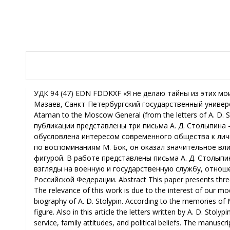
УДК 94 (47) EDN FDDKXF «Я не делаю тайны из этих моих убеждений»: от уральского атамана до московского генерала (из писем А. Д. Столыпина) Р. С. Мазаев, Санкт-Петербургский государственный университет, г. Санкт-Петербург, Российская Федерация “I do not make a secret of my beliefs”: from the Ural Ataman to the Moscow General (from the letters of A. D. Stolypin) R.S. Mazaev, St. Petersburg State University, St. Petersburg, the Russian Federation Аннотация В публикации представлены три письма А. Д. Столыпина – известного генерала второй половины XIX в., отца П. А. Столыпина. Актуальность работы обусловлена интересом современного общества к личности П. А. Столыпина и его семье, что делает важным изучение биографии А. Д. Столыпина. Судя по воспоминаниям М. Бок, он оказал значительное влияние на формирование взглядов своего сына, однако до сих пор остается малоизученной фигурой. В работе представлены письма А. Д. Столыпина графу Н. П. Игнатьеву, расположенные в хронологическом порядке, которые раскрывают его взгляды на военную и государственную службу, отношение к семье и политические убеждения. Рукописи документов хранятся в Государственном архиве Российской Федерации. Abstract This paper presents three letters of A. D. Stolypin – famous general of the second half of the XIXth century, father of P. A. Stolypin. The relevance of this work is due to the interest of our modern society in the personality of P. A. Stolypin and his family, which makes an important study of the biography of A. D. Stolypin. According to the memories of M. Bok, he had a significant influence on the formation of his son’s views, but still remains a little-known figure. Also in this article the letters written by A. D. Stolypin to Count N. P. Ignatiev are in the chronological order and reveal his views on the military and public service, family attitudes, and political beliefs. The manuscripts of the documents are stored in the State Archives of the Russian Federation. Ключевые слова Аркадий Столыпин, Петр Столыпин, генерал, атаман, казаки, взгляды, письма. Keywords Arkady Stolypin, Peter Stolypin, general, ataman, cossacks, views, letters. Аркадий Дмитриевич Столыпин – известный военный и государственный деятель. Он родился в 1822 г. и провел детство в имении отца Средниково. С ранних лет А. Д. Столыпин поступил на военную службу и принимал участие во многих конфликтах: подавлении Весны народов, Крымской войне, Русско-турецкой войне 1877-1878 гг. и др. Важным этапом в профессиональном и личном становлении А. Д. Столыпина стало его пребывание в Приуралье. После Крымской войны он состоял при Оренбургском и Самарском генерал-губернаторе1. В 1857 г. А. Д. Столыпин был назначен на должность наказного атамана Уральского казачьего войска. К. К. Гекке, прежде занимавший эту должность с 1845 г., решил уйти в отставку «из-за плохого здоровья и домашних дел». «Должность при настоящем положении дел в войске не может оставаться вакантной, поэтому командир отдельного Оренбургского корпуса поручил это состоящему при нем флигель-адъютантом Столыпину» – сказано в документах о назначении А. Д. Столыпина2. Служба А. Д. Столыпина в Уральске была плодотворна и достаточно освещена в литературе3. Его деятельность помимо военных вопросов касалась вероисповедания, просвещения и культуры. Он открывал учебные заведения, занимался благоустройством города, боролся с расколом среди казаков4. Подобной активности способствовали доверительные отношения с начальством. Уральское войско находилось в административном подчинении Оренбургского и Самарского генерал-губернаторства. С А. А. Катениным, занимавшим должность генерал-губернатора с 1857 по 1860 г., наказ