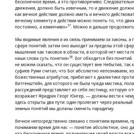
бесконечное время, а это противоречиво. Следовательно
движения, должно быть извечным, то и движение должн
как вечное действие должно иметь и вечного действова
вечному элементу в действии можно понять то, что движ
17
постоянно, а изменчиво»
. Можно и дальше продолжить 
Мы видимые явления и их связь принимаем за законы, а 
сфере понятий; затем оно выходит за пределы этой сфер
мышление как таковое в области, в которой нет места п
18
наши слова суть понятия»
. Бог обходится без понятий
не можем сказать, что он существует вне Небытия, так
суфиев Руми считал, что Бог абсолютно непознаваем, хо
божественных атрибутов, прибегают к диалектике прот
Витгенштейн, для которого не была чужда мистика, пола
рассуждений представляет из себя лестницу, которую от
возражает Фридрих Георг Юнгер, — должны вести к чему
здесь открыты два пути: один пролегает через реальный
земных понятий мы должны сменить парадигму.
Вечное непосредственно связано с понятием времени, п
понимании время для нас — понятие абсолютное, оно да
это бесконечное время, подчиняющее своей власти все 