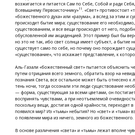
возжигается и питается Сам по Себе, Собой и ради Себя
11
Всевышнему Первоисточнику»
. «Свет» противостоит «
«божественного духа» или «разума», а вслед за этим и 
происходит бытие мира; существование его необходимо,
существованием, и все вещи происходят от него, подобн
обусловленной им акциденцией. Этот пример был бы вере
но это не так, ибо свет солнца имеет субъект, а бытие
существует само по себе, но почему оно порождает сущ
«существование», что искажает представление, к которо
Аль-Газали «божественный свет» пытается объяснить чер
путем отрицания всего земного, обратить взор на неви
познания Света, все остальное может быть отнесено к л
тень ночи, тогда осознали эти люди существование не
— форма, существующая за всеми цветами, он постигае
воспринять чувствами, а при неотъемлемой очевидности
поскольку вещи, достигая одной крайности, переходят 
появился мир? Из «тьмы» небытия? Но «свет» и «тьма» 
о появлении мира из ничего, земного из божественного.
В основе различения «света» и «тьмы» лежат вполне чув