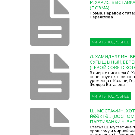
Р. ХАРИС. ВЫСТАВК
(ПОЭМА)
Поэма. Перевод с тата
Переяслова
ЧИТАТЬ ПОДРОБНЕЕ
Л. ХАМИДУЛЛИН. БӨ
СУГЫШЫНЫҢ БЕРЕ
(ГЕРОЙ СОВЕТСКО
В очерке писателя Л. 
повествуется о жизнен
уроженца г. Казани, Г
Федора Баталова.
ЧИТАТЬ ПОДРОБНЕЕ
Ш. МОСТАФИН. ХӘТ
ЙӨРӘКТӘ... (ВОСП
ПАРТИЗАНКИ Ч. ЗА
Статья Ш. Мустафина 
прошлому и мирной жи
партизанки Ч. Загиров