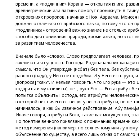
времени, а «подлинник» Корана — открытая книга, разви
древнегреческий или латынь помогут проникнуть в тайну
откровениях пророков, начиная с Ноя, Авраама, Моисея
должны отвлечься от арабского языка, потому что он п
«подлинника» откровений важно знание не столько арабс
способа для понимания природы, кроме языка, но этот и
за развитием человечества.
Вначале было «слово». Слово предполагает человека, п
заключаться сущность Господа. Родоначальник ханафитско
смысле, что Он утвержден (исбат) без тела, без субстанц
равного (надд), у Него нет подобия. И у Него есть рука, 
[вопроса] “как?”. И нельзя говорить, что Его рука — это 
кадариты и мутазилиты); нет, рука Его — Его атрибут без 
попытка объяснить Господа, его атрибуты человеческим
в которой нет ничего от вещи, у него атрибуты, но не т
начиналось, а как бы извечное действование. Абу Хани
Иначе говоря, атрибуты Бога, такие как могущество, знан
Но понятие вечного привязано к пониманию времени как х
метод измерения (например, по солнечному или лунному 
объяснение по существу, а всего лишь отказ от самого 