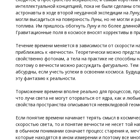
интеллектуальной концепцией, пока не были сделаны отк
астронавты в ходе второй неудачной экспедиции на Луну,
могли высадиться на поверхность Луны, но не могли и р
топлива. Им пришлось обогнуть Луну и по более длинно
Гравитационные поля в космосе вносят коррективы в пр
Течение времени меняется в зависимости от скорости н
приближаясь к «вечности». Теоретически можно представ
свойственно фотонам, а тела на практике не способны на
поэтому о вечности можно рассуждать фигурально. Тем 
абсурдны, если учесть успехи в освоении космоса. Буду
эту фантазию к реальности.
Торможение времени вполне реально для процессов, прои
что лучи света не могут оторваться от ядра, как и люб
свойства пространства описываются неевклидовой геоме
Если понятие времени начинает терять смысл в космиче
скоростью света, то и понятие вечности не несет той н
в обычном понимании означает процесс старения и, мечт
которые находятся в ином измерении и поэтому все мно