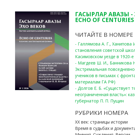
ГАСЫРЛАР АВАЗЫ -
ECHO OF CENTURIES 
ЧИТАЙТЕ В НОМЕРЕ
- Галлямова А. Г., Ханипова
становления советской шко
Касимовском уезде в 1920-е 
- Магдеев Ш. И., Банникова Н
Экстремальная повседневно
учеников в письмах с фронта
материалам ГА РФ)
- Долгов Е. Б. «Существует 
неограниченная власть»: ка
губернатор П. П. Пущин
РУБРИКИ НОМЕРА
ХХ век: страницы истории
Время в судьбах и документ
Мнения. Суждения. Версии