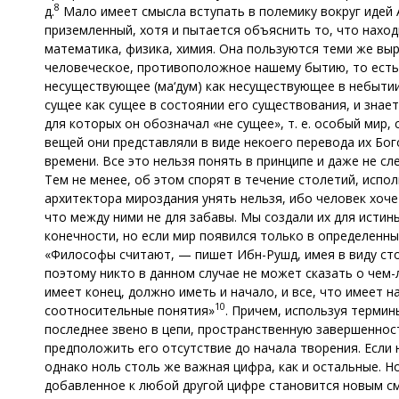
8
д.
Мало имеет смысла вступать в полемику вокруг идей 
приземленный, хотя и пытается объяснить то, что наход
математика, физика, химия. Она пользуются теми же вы
человеческое, противоположное нашему бытию, то есть 
несуществующее (ма‘дум)
как несуществующее в небытии (
сущее как сущее в состоянии его существования, и знает,
для которых он обозначал «не сущее», т. е. особый мир
вещей они представляли в виде некоего перевода их Бого
времени. Все это нельзя понять в принципе и даже не с
Тем не менее, об этом спорят в течение столетий, испо
архитектора мироздания унять нельзя, ибо человек хочет
что между ними не для забавы. Мы создали их для истин
конечности, но если мир появился только в определенный
«Философы считают, — пишет Ибн-Рушд, имея в виду сто
поэтому никто в данном случае не может сказать о чем-
имеет конец, должно иметь и начало, и все, что имеет на
10
соотносительные понятия»
. Причем, используя термин
последнее звено в цепи, пространственную завершенност
предположить его отсутствие до начала творения. Если 
однако ноль столь же важная цифра, как и остальные. Н
добавленное к любой другой цифре становится новым см