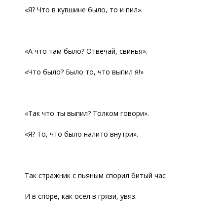
«Я? Что в кувшине было, то и пил».
«А что там было? Отвечай, свинья».
«Что было? Было то, что выпил я!»
«Так что ты выпил? Толком говори».
«Я? То, что было налито внутри».
Так стражник с пьяным спорил битый час
И в споре, как осел в грязи, увяз.