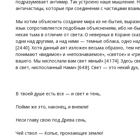
подразумевает антимир. Так устроено наше мышление. Но
античастицы, которые при соединении с частицами взаим
Мы хотим объяснить создание мира из не-бытия, выраз
язык сопротивляется подобным объяснениям, ибо не-быти
некая тьма в отличие от света. О неверных в Коране ск
одни над другими, а над ними — темные облака, одно над 
[24:40]. Хотя данный аят изложен весьма образно, тем н
понимают «видимое» и «непознаваемое», «святое» и «гре
вашего. Мы ниспослали вам свет явный» [4:174]. Здесь св
в свет, ниспосланный Нами» [64:8]. Свет — это некий дух,
В твоей душе есть все — и свет и тень,
Пойми же это, наконец, и внемли!
Неси главу свою под Древа сень,
Чей ствол — Копье, пронзающее землю!