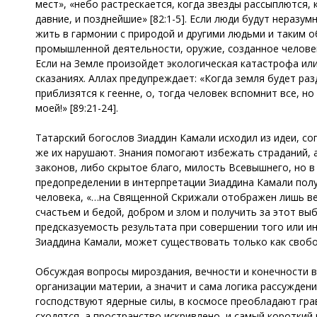
мест», «небо растрескается, когда звезды рассыплются, 
давние, и позднейшие» [82:1-5]. Если люди будут нераз
жить в гармонии с природой и другими людьми и таким о
промышленной деятельности, оружие, созданное человек
Если на Земле произойдет экологическая катастрофа или
сказаниях. Аллах предупреждает: «Когда земля будет раз
приблизятся к геенне, о, тогда человек вспомнит все, н
моей!» [89:21-24].
Татарский богослов Зиаддин Камали исходил из идеи, со
же их нарушают. Знания помогают избежать страданий, а
законов, либо скрытое благо, милость Всевышнего, но 
предопределении в интерпретации Зиаддина Камали получ
человека, «…на Священной Скрижали отображен лишь ве
счастьем и бедой, добром и злом и получить за этот выб
предсказуемость результата при совершении того или ин
Зиаддина Камали, может существовать только как свобо
Обсуждая вопросы мироздания, вечности и конечности в
организации материи, а значит и сама логика рассужде
господствуют ядерные силы, в космосе преобладают гра
сходятся, а пространство искривлено, и самый короткий