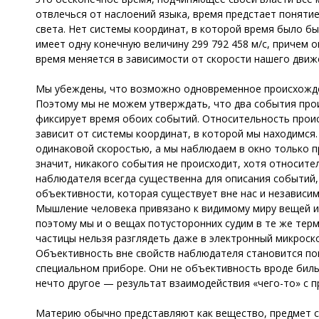
отвлечься от наслоений языка, время предстает поняти
света. Нет системы координат, в которой время было бы
имеет одну конечную величину 299 792 458 м/с, причем 
время меняется в зависимости от скорости нашего движ
Мы убеждены, что возможно одновременное происхожден
Поэтому мы не можем утверждать, что два события прои
фиксирует время обоих событий. Относительность проис
зависит от системы координат, в которой мы находимся.
одинаковой скоростью, а мы наблюдаем в окно только п
значит, никакого события не происходит, хотя относите
наблюдателя всегда существенна для описания событий,
объективности, которая существует вне нас и независим
Мышление человека привязано к видимому миру вещей и 
поэтому мы и о вещах потусторонних судим в те же тер
частицы нельзя разглядеть даже в электронный микроск
Объективность вне свойств наблюдателя становится пон
специальном приборе. Они не объективность вроде биль
нечто другое — результат взаимодействия «чего-то» с 
Материю обычно представляют как вещество, предмет с