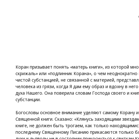
Коран призывает понять «матерь книги», из которой мног
скрижаль» или «подлинник Корана», о чем неоднократно
чистой субстанцией, не связанной с материей, предста
человека из грязи, когда Я дам ему образ и вдохну в нег
духа Нашего. Она поверила словам Господа своего и книг
субстанции.
Богословы основное внимание уделяют самому Корану и
Священной книги. Сказано: «Клянусь заходящими звездами
книге, не должен быть трогаем, как только находящимися 
последнему Священному Писанию прикасаются только бла
духи и дьяволы не в состоянии прикоснуться к свиткам 