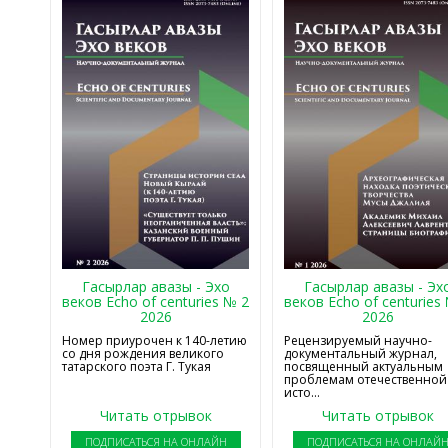
Гасырлар авазы - Эхо
Гасырлар авазы - Эх
веков Echo of centuries № 2
веков Echo of centuries
2026
2026
Номер приурочен к 140-летию
Рецензируемый научно-
со дня рождения великого
документальный журнал,
татарского поэта Г. Тукая
посвященный актуальным
проблемам отечественной
исто...
Читать отрывок
Читать отрывок
ПОДПИСАТЬСЯ НА ОНЛАЙН
ПОДПИСАТЬСЯ НА ОНЛАЙ