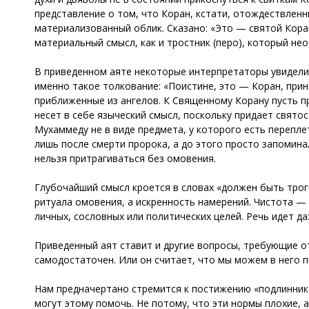
представление о том, что Коран, кстати, отождествленный
материализованный облик. Сказано: «Это — святой Коран,
материальный смысл, как и тростник (перо), который не
В приведенном аяте некоторые интерпретаторы увидели 
именно такое толкование: «Поистине, это — Коран, прин
приближенные из ангелов. К Священному Корану пусть 
несет в себе языческий смысл, поскольку придает святос
Мухаммеду не в виде предмета, у которого есть перепл
лишь после смерти пророка, а до этого просто запомина
нельзя притрагиваться без омовения.
Глубочайший смысл кроется в словах «должен быть трог
ритуала омовения, а искренность намерений. Чистота — 
личных, сословных или политических целей. Речь идет да
Приведенный аят ставит и другие вопросы, требующие от
самодостаточен. Или он считает, что мы можем в него п
Нам предначертано стремится к постижению «подлинника
могут этому помочь. Не потому, что эти нормы плохие, 