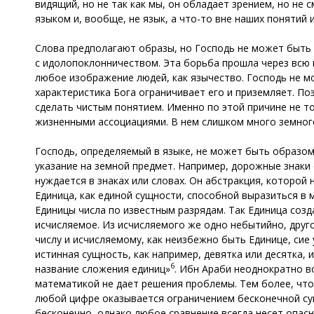
видящий, но не так как мы, он обладает зрением, но не 
языком и, вообще, не язык, а что-то вне наших понятий 
Слова предполагают образы, но Господь не может быть 
с идолопоклонничеством. Эта борьба прошла через всю 
любое изображение людей, как язычество. Господь не м
характеристика Бога ограничивает его и приземляет. П
сделать чистым понятием. Именно по этой причине не т
жизненными ассоциациями. В нем слишком много земног
Господь, определяемый в языке, не может быть образом,
указание на земной предмет. Например, дорожные знаки 
нуждается в знаках или словах. Он абстракция, которой
Единица, как единой сущности, способной выразиться в 
Единицы числа по известным разрядам. Так Единица созда
исчисляемое. Из исчисляемого же одно небытийно, друг
числу и исчисляемому, как неизбежно быть Единице, си
истинная сущность, как например, девятка или десятка, и
6
название сложения единиц»
. Ибн Араби неоднократно в
математикой не дает решения проблемы. Тем более, что 
любой цифре оказывается ограничением бесконечной су
бесконечно, однако любое сравнение всегда несет опас