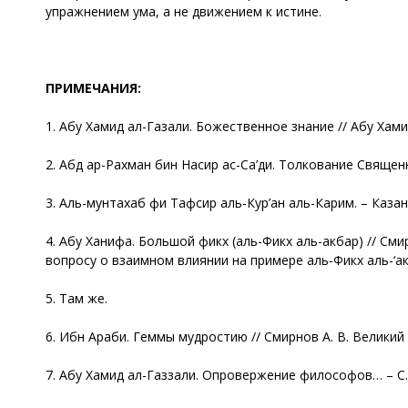
упражнением ума, а не движением к истине.
ПРИМЕЧАНИЯ:
1. Абу Хамид ал-Газали. Божественное знание // Абу Хами
2. Абд ар-Рахман бин Насир ас-Са’ди. Толкование Священн
3. Аль-мунтахаб фи Тафсир аль-Кур’ан аль-Карим. – Казань,
4. Абу Ханифа. Большой фикх (аль-Фикх аль-акбар) // С
вопросу о взаимном влиянии на примере аль-Фикх аль-‘акб
5. Там же.
6. Ибн Араби. Геммы мудростию // Смирнов А. В. Великий ш
7. Абу Хамид ал-Газзали. Опровержение философов… – С.