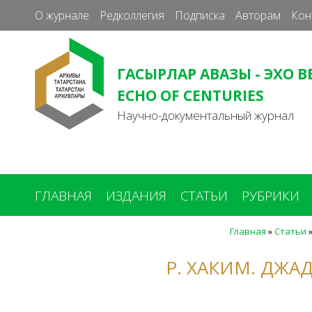
О журнале
Редколлегия
Подписка
Авторам
Кон
ГАСЫРЛАР АВАЗЫ - ЭХО В
ECHO OF CENTURIES
Научно-документальный журнал
ГЛАВНАЯ
ИЗДАНИЯ
СТАТЬИ
РУБРИКИ
Главная
»
Статьи
Вы
здесь
Р. ХАКИМ. ДЖ