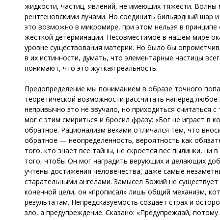
жидкости, частиц, явлений, не имеющих тяжести. Волны 
рентгеновскими лучами. Но соединить бильярдный шар 
это возможно в микромире, при этом нельзя в принципе
жесткой детерминации. Несовместимое в нашем мире ока
уровне существования материи. Но было бы опрометчиво
в их истинности, думать, что элементарные частицы все
понимают, что это жуткая реальность.
Предопределение мы пониманием в образе точного попад
теоретической возможности рассчитать наперед любое 
непривычно это не звучало, но приходиться считаться с
мог с этим смириться и бросил фразу: «Бог не играет в
обратное. Рационализм веками отличался тем, что вноси
обратное — неопределенность, вероятность как обязате
того, кто знает все тайны, не скроется вес пылинки, ни в
того, чтобы Он мог наградить верующих и делающих добр
учтены достижения человечества, даже самые незаметны
старательными ангелами. Замысел Божий не существует 
конечной цели, он «прописал» лишь общий механизм, ко
результатам. Непредсказуемость создает страх и осторо
зло, а предупреждение. Сказано: «Предупреждай, потому