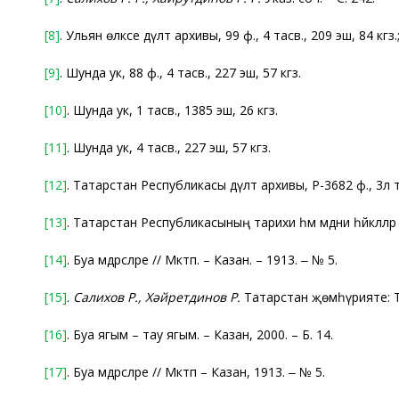
[8]
. Ульян өлкәсе дәүләт архивы, 99 ф., 4 тасв., 209 эш, 84 кгз
[9]
. Шунда ук, 88 ф., 4 тасв., 227 эш, 57 кгз.
[10]
. Шунда ук, 1 тасв., 1385 эш, 26 кгз.
[11]
. Шунда ук, 4 тасв., 227 эш, 57 кгз.
[12]
. Татарстан Республикасы дәүләт архивы, Р-3682 ф., 3л та
[13]
. Татарстан Республикасының тарихи һәм мәдәни һәйкәллә
[14]
. Буа мәдрәсәләре // Мәктәп. – Казан. – 1913. ‒ № 5.
[15]
.
Салихов Р., Хәйретдинов Р.
Татарстан җөмһүрияте: Тата
[16]
. Буа ягым – тау ягым. – Казан, 2000. – Б. 14.
[17]
. Буа мәдрәсәләре // Мәктәп – Казан, 1913. ‒ № 5.