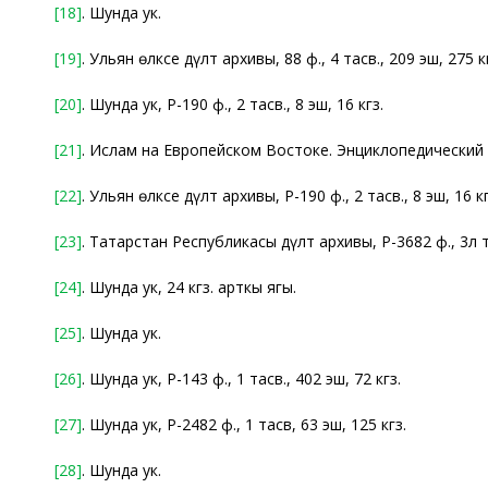
[18]
. Шунда ук.
[19]
. Ульян өлкәсе дәүләт архивы, 88 ф., 4 тасв., 209 эш, 275 к
[20]
. Шунда ук, Р-190 ф., 2 тасв., 8 эш, 16 кгз.
[21]
. Ислам на Европейском Востоке. Энциклопедический сл
[22]
. Ульян өлкәсе дәүләт архивы, Р-190 ф., 2 тасв., 8 эш, 16 кг
[23]
. Татарстан Республикасы дәүләт архивы, Р-3682 ф., 3л та
[24]
. Шунда ук, 24 кгз. арткы ягы.
[25]
. Шунда ук.
[26]
. Шунда ук, Р-143 ф., 1 тасв., 402 эш, 72 кгз.
[27]
. Шунда ук, Р-2482 ф., 1 тасв, 63 эш, 125 кгз.
[28]
. Шунда ук.