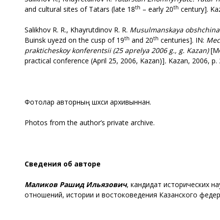
th
th
and cultural sites of Tatars (late 18
– early 20
century]. Ka
Salikhov R. R., Khayrutdinov R. R.
Musulmanskaya obshchina g
th
th
Buinsk uyezd on the cusp of 19
and 20
centuries]. IN:
Mech
prakticheskoy konferentsii (25 aprelya 2006 g., g. Kazan)
[Mo
practical conference (April 25, 2006, Kazan)]
.
Kazan, 2006, p. 
Фотолар авторның шәхси архивыннан.
Photos from the author’s private archive.
Сведения об авторе
Маликов Рашид Ильязович
, кандидат исторических н
отношений, истории и востоковедения Казанского федера