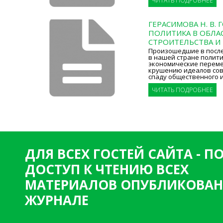
ЧИТАТЬ ПОДРОБНЕЕ
ГЕРАСИМОВА Н. В.
ПОЛИТИКА В ОБЛА
СТРОИТЕЛЬСТВА И
Произошедшие в после
в нашей стране полити
экономические переме
крушению идеалов сов
спаду общественного 
ЧИТАТЬ ПОДРОБНЕЕ
ДЛЯ ВСЕХ ГОСТЕЙ САЙТА - 
ДОСТУП К ЧТЕНИЮ ВСЕХ
МАТЕРИАЛОВ ОПУБЛИКОВАН
ЖУРНАЛЕ