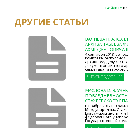
Войдите
и
ДРУГИЕ СТАТЬИ
ВАЛИЕВА Н. А. КО
АРХИВА ТАБЕЕВА Ф
АХМЕДЖАНОВИЧА В
4 сентября 2018 г. в Г
комитете Республики Т
архивному делу состо
документов личного а
секретаря Татарского
ЧИТАТЬ ПОДРОБНЕЕ
МАСЛОВА И. В. УЧЕ
ПОВСЕДНЕВНОСТЬ
СТАХЕЕВСКОГО ЕП
В ноябре 2017 г. в рамк
Международных Стахее
Елабужском институте 
федерального универс
Государственный коми
Татарстан