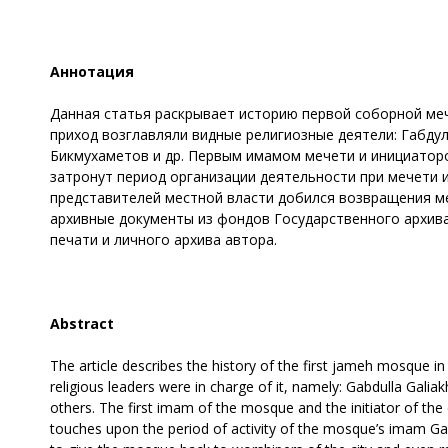
Аннотация
Данная статья раскрывает историю первой соборной меч
приход возглавляли видные религиозные деятели: Габд
Бикмухаметов и др. Первым имамом мечети и инициаторо
затронут период организации деятельности при мечети 
представителей местной власти добился возвращения ме
архивные документы из фондов Государственного архива
печати и личного архива автора.
Abstract
The article describes the history of the first jameh mosque in
religious leaders were in charge of it, namely: Gabdulla G
others. The first imam of the mosque and the initiator of th
touches upon the period of activity of the mosque’s imam Ga