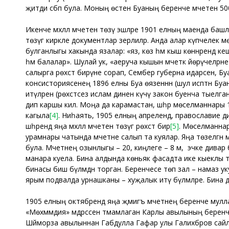
җитди сәбәп була. Моның өстенә Буаның беренче мәчетенә 500лә
Икенче мәхәллә мәчетен төзү эшләре 1901 елның маенда баш
төзүгә кирәкле документлар әзерлиләр. Анда алар күпчелек 
булганлыгы хакында язалар: «яз, көз һәм кыш көннәрендә кеш
һәм балалар». Шулай ук, «аеруча кышын мәчеткә йөрүчеләрнең 
салырга рөхсәт бирүне сорап, Сембер губерна идарәсенә, Буа
консисториясенең 1896 елны Буа өязеннән (шул исәптән Буаның
итүләрен (рөхсәтсез ислам диненә күчү закон буенча тыелга
дип каршы килә. Моңа да карамастан, шәһәр мөселманнары 190
кагыла
[4]
. Ниһаять, 1905 елның апрелендә, православие 
шәһәрендә яңа мәхәллә мәчетен төзүгә рөхсәт бирә
[5]
. Мөселманнар 
урамнары чатында мәчетне салып та куялар. Яңа төзелгән м
була. Мәчетнең озынлыгы – 20, киңлеге – 8 м, ә эчке дивар 
манара куела. Бина алдында көньяк фасадта ике кыеклы т
бинасы биш бүлмәдән торган. Беренчесе төп зал – намаз ук
ярым подвалда урнашканы – хуҗалык итү бүлмәләре. Бина 
1905 елның октябрендә яңа җәмигъ мәчетнең беренче мулла
«Мөхәммәдия» мәдрәсәсен тәмамлаган Карлы авылының берен
Шәйморза авылыннан Габдулла Гафар улы Галиәхбәров сай