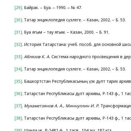
[29]
. Байрак. – Буа. ‒ 1990. ‒ № 47.
[30]
. Татар энциклопедия сүзлеге. – Казан, 2002. – Б. 53.
[31]
. Буа ягым – тау ягым. – Казан, 2000. – Б. 91.
[32]
. История Татарстана: учеб. пособ. для основной школы
[33]
.
Аблязов К. А.
Система народного просвещения в деревн
[34]
. Татар энциклопедия сүзлеге. – Казан, 2002. – Б. 53.
[35]
. Башкортстан Республикасының үзәк дәүләт тарих архивы,
[36]
. Татарстан Республикасы дәүләт архивы, Р-143 ф., 1 тасв
[37]
.
Мухаметзянов А. А., Миннуллин И. Р.
Трансформация 
[38]
. Татарстан Республикасы дәүләт архивы, Р-143 ф., 1 тасв
[39]
. Шунда ук, Р-2482 ф., 1 тасв., 104 эш, 182 кгз.