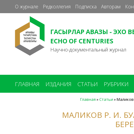
О журнале
Редколлегия
Подписка
Авторам
Кон
ГАСЫРЛАР АВАЗЫ - ЭХО В
ECHO OF CENTURIES
Научно-документальный журнал
ГЛАВНАЯ
ИЗДАНИЯ
СТАТЬИ
РУБРИКИ
Главная
»
Статьи
»
Маликов 
Вы
здесь
МАЛИКОВ Р. И. Б
БЕРЕ