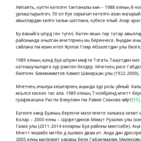
Ниһаять, күптән көтелгән тантаналы көн – 1988 елның 8 н
урнаштырылгач, 50 ел буе зарыгып көтелгән азан яңгырый. 
авыллардан килгән халык шатлана, күбесе елый. Алар арас
Бу вакыйга шәһәрдә генә түгел, бөтен якын-тирә татар авыл
районында ачылган мәчетләрнең иң беренчесе. Яңадан ач
сайлана һәм мәзин итеп Җәләлов Гомәр Абзалетдин улы билгелә
1989 елның җәендә Буа шәһәренә мөфти Тәлгать Таҗетдин ки
катнашучыларга зур рәхмәтен белдерә. Мәчетнең рәисе Габд
билгеләнә: Бикмөхәммәтов Камил Шакирҗан улы (1922-2000
Мәчетнең ачылуы кешеләрнең аңында зур роль уйный. Халы
мәсьәләсе кискен төс ала. 1989 елның 7 ноябрендә мәчеттә бе
графикасына Рөстәм Вәлиуллин һәм Равия Сәлахова өйрәтә
[59]
.
Бүгенге көндә Буаның беренче мәхәллә мәчете халыкка хезмәт 
Болар – 2000 елны – Шәрәфетдинов Мәхмүт Рузалих улы (хәз
Газиз улы (2011-2014 елларны Буа районы мөхтәсибе). Аңа
Мәчеттә якшәмбе мәктәбе дә эшләвен дәвам итә. Анда дин дәрес
2005 елны мөтәвәлият карары белән Габделмалик Мөлековка хө