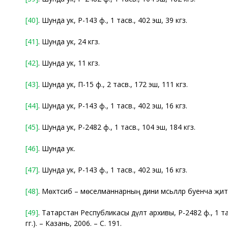
[40]
. Шунда ук, Р-143 ф., 1 тасв., 402 эш, 39 кгз.
[41]
. Шунда ук, 24 кгз.
[42]
. Шунда ук, 11 кгз.
[43]
. Шунда ук, П-15 ф., 2 тасв., 172 эш, 111 кгз.
[44]
. Шунда ук, Р-143 ф., 1 тасв., 402 эш, 16 кгз.
[45]
. Шунда ук, Р-2482 ф., 1 тасв., 104 эш, 184 кгз.
[46]
. Шунда ук.
[47]
. Шунда ук, Р-143 ф., 1 тасв., 402 эш, 16 кгз.
[48]
. Мөхтәсиб – мөселманнарның дини мәсьәләләр буенча җит
[49]
. Татарстан Республикасы дәүләт архивы, Р-2482 ф., 1 та
гг.). – Казань, 2006. – С. 191.