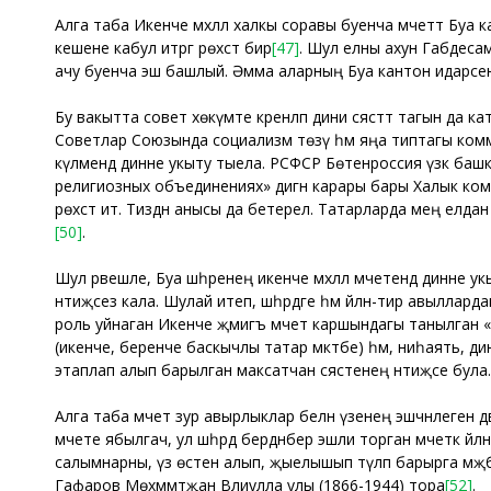
Алга таба Икенче мәхәллә халкы соравы буенча мәчеттә Буа 
кешене кабул итәргә рөхсәт бирә
[47]
. Шул елны ахун Габдесам
ачу буенча эш башлый. Әмма аларның Буа кантон идарәсенә р
Бу вакытта совет хөкүмәте әкренләп дини сәясәттә тагын да 
Советлар Союзында социализм төзү һәм яңа типтагы комму
күләмендә динне укыту тыела. РСФСР Бөтенроссия үзәк ба
религиозных объединениях» дигән карары бары Халык комис
рөхсәт итә. Тиздән анысы да бетерелә. Татарларда мең елдан
[50]
.
Шул рәвешле, Буа шәһәренең икенче мәхәллә мәчетендә динне
нәтиҗәсез кала. Шулай итеп, шәһәрдәге һәм әйләнә-тирә авыл
роль уйнаган Икенче җәмигъ мәчет каршындагы танылган «Г
(икенче, беренче баскычлы татар мәктәбе) һәм, ниһаять, д
этаплап алып барылган максатчан сәясәтенең нәтиҗәсе була.
Алга таба мәчет зур авырлыклар белән үзенең эшчәнлеген дәв
мәчете ябылгач, ул шәһәрдә бердәнбер эшли торган мәчеткә әйләнә
салымнарны, үз өстенә алып, җыелышып түләп барырга мәҗб
Гафаров Мөхәммәтҗан Вәлиулла улы (1866-1944) тора
[52]
.