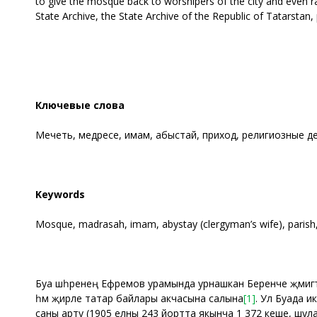
to give the mosque back to worshipers of the city and even r
State Archive, the State Archive of the Republic of Tatarstan,
Ключевые слова
Мечеть, медресе, имам, абыстай, приход, религиозные де
Keywords
Mosque, madrasah, imam, abystay (clergyman’s wife), parish, 
Буа шәһәренең Ефремов урамында урнашкан Беренче җәмигъ 
һәм җирле татар байлары акчасына салына
[1]
. Ул Буада и
саны арту (1905 елны 243 йортта якынча 1 372 кеше, шул