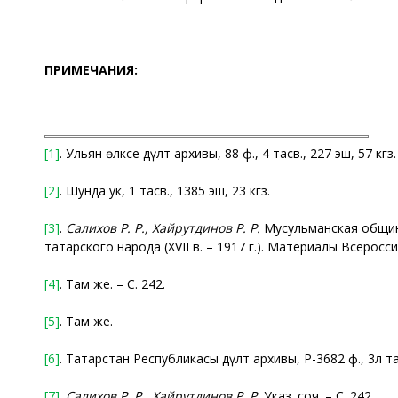
ПРИМЕЧАНИЯ:
[1]
. Ульян өлкәсе дәүләт архивы, 88 ф., 4 тасв., 227 эш, 57 кгз.
[2]
. Шунда ук, 1 тасв., 1385 эш, 23 кгз.
[3]
.
Салихов Р. Р., Хайрутдинов Р. Р.
Мусульманская община 
татарского народа (XVII в. – 1917 г.). Материалы Всеросси
[4]
. Там же. – С. 242.
[5]
. Там же.
[6]
. Татарстан Республикасы дәүләт архивы, Р-3682 ф., 3л тас
[7]
.
Салихов Р.
Р., Хайрутдинов Р.
Р.
Указ. соч. – С. 242.