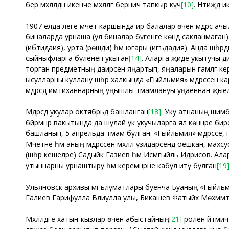
бер мәхәлләдән икенче мәхәлләгә берничә тапкыр күчә
[10]
. Нәтиҗәдә 
1907 елда әлеге мәчет каршында ир балалар өчен мәдрәсә ач
биналарда урнаша (ул биналар бүгенге көндә сакланмаган). 
(ибтидаия), урта (рөшди) һәм югары (игъдадия). Анда шәһәрд
сыйныфларга бүленеп укыган
[14]
. Аларга җиде укытучы ди
торган предметның даирәсен яңартып, яңаларын гамәлгә ке
ысулларны куллану шәһәр халкында «Гыйльмия» мәдрәсәсенә 
мәдрәсәдә имтиханнарның уңышлы тәмамлануы уңаеннан җыелга
Мәдрәсәдә укулар октябрьдә башланган
[18]
. Уку атнаның шимб
бәйрәмнәр вакытында да шулай ук укучыларга ял көннәре би
башланып, 5 апрельда тәмам булган. «Гыйльмия» мәдрәсәсе, г
Мәчетне һәм аның мәдрәсәсен мәхәллә үзидарәсендә оешкан, ма
(шәһәр кешеләре) Садыйк Газиев һәм Исмәгыйль Идрисов. Ала
утыннарны урнаштыру һәм керемнәрне кабул итү булган
[19
Ульяновск архивы мәгълүматлары буенча Буаның «Гыйльми
Галиев Гарифулла Вәлиулла улы, Бикашев Фатыйх Мөхәммә
Мәхәлләдәге хатын-кызлар өчен абыстайның
[21]
ролен әйтмич