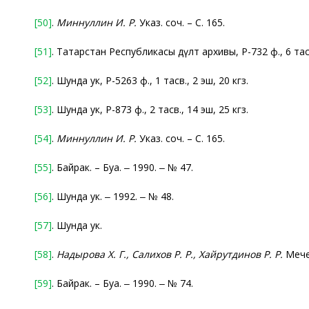
[50]
.
Миннуллин И. Р.
Указ. соч. – С. 165.
[51]
. Татарстан Республикасы дәүләт архивы, Р-732 ф., 6 тасв
[52]
. Шунда ук, Р-5263 ф., 1 тасв., 2 эш, 20 кгз.
[53]
. Шунда ук, Р-873 ф., 2 тасв., 14 эш, 25 кгз.
[54]
.
Миннуллин И. Р.
Указ. соч. – С. 165.
[55]
. Байрак. – Буа. ‒ 1990. ‒ № 47.
[56]
. Шунда ук. ‒ 1992. ‒ № 48.
[57]
. Шунда ук.
[58]
.
Надырова Х. Г.,
Салихов Р.
Р., Хайрутдинов Р.
Р.
Мечет
[59]
. Байрак. – Буа. ‒ 1990. ‒ № 74.