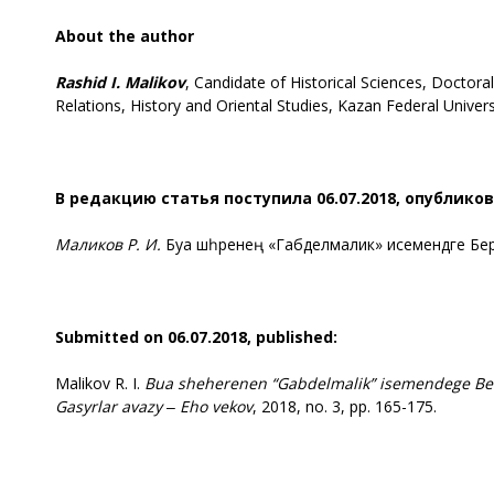
А
bout the author
Rashid I. Malikov
, Candidate of Historical Sciences, Doctora
Relations, History and Oriental Studies, Kazan Federal Univers
В редакцию статья поступила
0
6.0
7
.2018, опубликов
Маликов Р. И.
Буа шәһәренең «Габделмалик» исемендәге Бер
Submitted on 06
.0
7
.2018
, published:
Malikov R. I.
Bua sh
еһе
renen “Gabdelmalik” isemendege Be
Gasyrlar avazy ‒ Eho vekov
, 2018, no. 3, pp. 165-175.