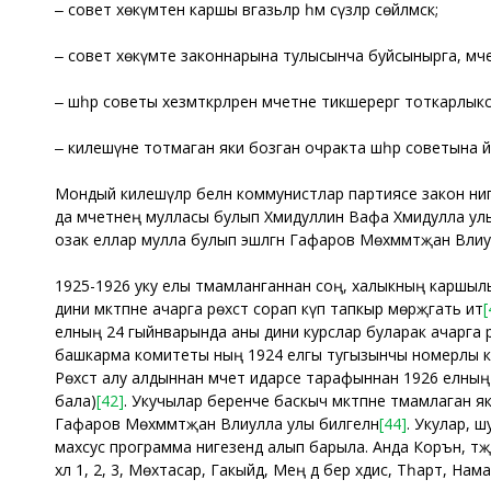
‒ совет хөкүмәтенә каршы вәгазьләр һәм сүзләр сөйләмәскә;
‒ совет хөкүмәте законнарына тулысынча буйсынырга, мәче
‒ шәһәр советы хезмәткәрләрен мәчетне тикшерергә тоткарлыкс
‒ килешүне тотмаган яки бозган очракта шәһәр советына әй
Мондый килешүләр белән коммунистлар партиясе закон ниге
да мәчетнең мулласы булып Хәмидуллин Вафа Хәмидулла ул
озак еллар мулла булып эшләгән Гафаров Мөхәммәтҗан Вәлиул
1925-1926 уку елы тәмамланганнан соң, халыкның каршылы
дини мәктәпне ачарга рөхсәт сорап күп тапкыр мөрәҗәгать итә
[
елның 24 гыйнварында аны дини курслар буларак ачарга рө
башкарма комитеты ның 1924 елгы тугызынчы номерлы карары
Рөхсәт алу алдыннан мәчет идарәсе тарафыннан 1926 елның д
бала)
[42]
. Укучылар беренче баскыч мәктәпне тәмамлаган 
Гафаров Мөхәммәтҗан Вәлиулла улы билгеләнә
[44]
. Укулар, ш
махсус программа нигезендә алып барыла. Анда Коръән, тәҗв
хәл 1, 2, 3, Мөхтасар, Гакыйдә, Мең дә бер хәдис, Тәһарәт, Н