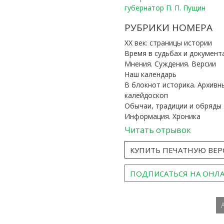
губернатор П. П. Пущин
РУБРИКИ НОМЕРА
ХХ век: страницы истории
Время в судьбах и документ
Мнения. Суждения. Версии
Наш календарь
В блокнот историка. Архивн
калейдоскоп
Обычаи, традиции и обряды
Информация. Хроника
Читать отрывок
КУПИТЬ ПЕЧАТНУЮ ВЕ
ПОДПИСАТЬСЯ НА ОНЛ