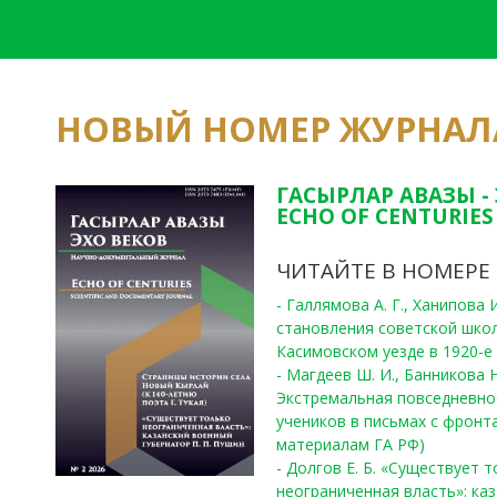
НОВЫЙ НОМЕР ЖУРНАЛ
ГАСЫРЛАР АВАЗЫ -
ECHO OF CENTURIES 
ЧИТАЙТЕ В НОМЕРЕ
- Галлямова А. Г., Ханипова
становления советской шко
Касимовском уезде в 1920-е 
- Магдеев Ш. И., Банникова Н
Экстремальная повседневно
учеников в письмах с фронта
материалам ГА РФ)
- Долгов Е. Б. «Существует 
неограниченная власть»: ка