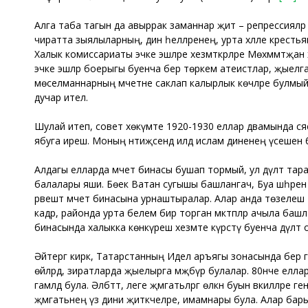
Алга таба тагын да авыррак заманнар җитә – репрессиялә
чиратта зыялыларның, дин әһелләренең, урта хәлле крестьян
Халык комиссариаты эчке эшләре хезмәткәрләре Мөхәммәтҗан
эчке эшләр боерыгы буенча бер төркем атеистлар, җыелга
мөселманнарның мәчетне саклап калырлык көчләре булмый. 
дучар ителә.
Шулай итеп, совет хөкүмәте 1920-1930 еллар дәвамында сәяси
ябуга ирешә. Моның нәтиҗәсендә илдә ислам диненең үсешенә 
Алдагы елларда мәчет бинасы бушап тормый, ул дәүләт та
балалары яши. Бөек Ватан сугышы башлангач, Буа шәһәрен
рәвештә мәчет бинасына урнаштыралар. Алар анда төзелеш 
кадәр, районда урта белем бирә торган мәктәпләр ачыла б
бинасында халыкка көнкүреш хезмәте күрсәтү буенча дәүләт ое
Әйтергә кирәк, Татарстанның Идел аръягы зонасында бер генә
өйләрдә, зиратларда җыелырга мәҗбүр булалар. 80нче елла
гамәлдә була. Әлбәттә, әлеге җәмәгатьләргә өлкән буын вәкилләр
җәмәгатьнең үз дини җитәкчеләре, имамнары була. Алар ба