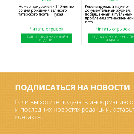
Номер приурочен к 140-летию
Рецензируемый научно-
со дня рождения великого
документальный журнал,
татарского поэта Г. Тукая
посвященный актуальным
проблемам отечественной
исто...
Читать отрывок
Читать отрывок
ПОДПИСАТЬСЯ НА ОНЛАЙН
ПОДПИСАТЬСЯ НА ОНЛАЙ
ИЗДАНИЕ
ИЗДАНИЕ
ПОДПИСАТЬСЯ НА НОВОСТИ
Если вы хотите получать информацию о
и последних новостях редакции, оставь
контакты.