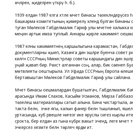
өчләрен, җиделәрен үткәрү һ. б.).
1939 елдан 1987 елга хәтле мәчет бинасы төзекләндерүсез 
башкарма комитетының җимерелү хәлендә булган бинаны сү
туган Мөлеков Габделмалик Гариф улы мәчетне халыкка к
меңнән артык имза туплый. Аннары җирле хакимият оешмалар
1987 елны хакимиятнең каршылыгына карамастан, Габделма
документларны җыеп, Казанга дин эшләре буенча совет рәисенә
килгән СССРның Министрлар советы каршындагы дин эшләре
уңай җавап бирә. Рөхсәт алганнан соң, алар, бик сөенеп Буа
мөтәвәлияты оештырыла. Ул Уфада СССРның Европа өлеше һә
бертавыштан Мөлеков Габделмалик Гариф улы сайлана.
Мәчет бинасы оешмалардан бушатылгач, Габделмалик баба
арасында Имам Сәлахов, Касыйм Усманов, Мирза Габбазов,
төзелеш материаллары сатып алына. Бина чистартыла, ан
такта белән, ә эчке ягы, калын фанер белән тышланып, яшел һ
уртасында, куб рәвешле нигезгә ике яруслы сигез кырлы ите
срокта, бер елдан аз гына күбрәк вакыт эчендә, әлеге мәче
эчкерсез хезмәте белән төрлечә ярдәм итә.