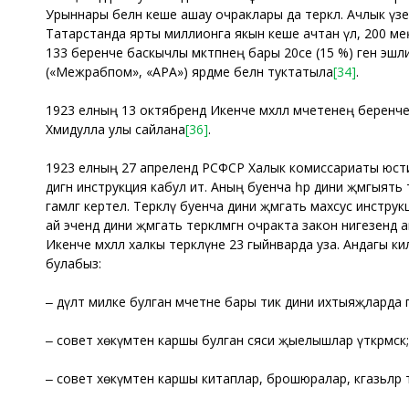
Урыннары белән кеше ашау очраклары да теркәлә. Ачлык үз
Татарстанда ярты миллионга якын кеше ачтан үлә, 200 мең
133 беренче баскычлы мәктәпнең бары 20се (15 %) генә эшл
(«Межрабпом», «АРА») ярдәме белән туктатыла
[34]
.
1923 елның 13 октябрендә Икенче мәхәллә мәчетенең беренч
Хәмидулла улы сайлана
[36]
.
1923 елның 27 апрелендә РСФСР Халык комиссариаты юст
дигән инструкция кабул итә. Аның буенча һәр дини җәмгыять
гамәлгә кертелә. Теркәлү буенча дини җәмәгать махсус инстру
ай эчендә дини җәмәгать теркәлмәгән очракта закон нигезенд
Икенче мәхәллә халкы теркәлүне 23 гыйнварда уза. Андагы кил
булабыз:
‒ дәүләт милке булган мәчетне бары тик дини ихтыяҗларда 
‒ совет хөкүмәтенә каршы булган сәяси җыелышлар үткәрмәскә;
‒ совет хөкүмәтенә каршы китаплар, брошюралар, кәгазьләр