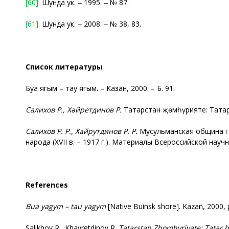
[60]
. Шунда ук. ‒ 1995. ‒ № 87.
[61]
. Шунда ук. ‒ 2008. ‒ № 38, 83.
Список литературы
Буа ягым – тау ягым. – Казан, 2000. – Б. 91.
Салихов Р., Хәйретдинов Р.
Татарстан җөмһүрияте: Татар ха
Салихов Р. Р., Хайрутдинов Р. Р.
Мусульманская община г. 
народа (XVII в. – 1917 г.). Материалы Всероссийской научн
References
Bua yagym – tau yagym
[Native Buinsk shore]. Kazan, 2000, р
Salikhov R., Khаyretdinov R.
Tatarstan Zhom
һ
yriyate: Tatar 