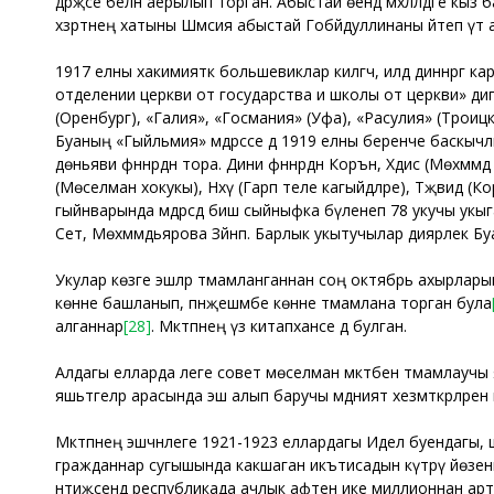
дәрәҗәсе белән аерылып торган. Абыстай өендә мәхәлләдәге 
хәзрәтнең хатыны Шәмсия абыстай Гобәйдуллинаны әйтеп үтә
1917 елны хакимияткә большевиклар килгәч, илдә диннәргә 
отделении церкви от государства и школы от церкви» дигән де
(Оренбург), «Галия», «Госмания» (Уфа), «Расулия» (Троицк) 
Буаның «Гыйльмия» мәдрәсәсе дә 1919 елны беренче баскычл
дөньяви фәннәрдән тора. Дини фәннәрдән Коръән, Хәдис (Мөхәммә
(Мөселман хокукы), Нәхү (Гарәп теле кагыйдәләре), Тәҗвид (Ко
гыйнварында мәдрәсәдә биш сыйныфка бүленеп 78 укучы укы
Сәет, Мөхәммәдьярова Зәйнәп. Барлык укытучылар диярлек Буа мә
Укулар көзге эшләр тәмамланганнан соң октябрь ахырларын
көнне башланып, пәнҗешәмбе көнне тәмамлана торган була
алганнар
[28]
. Мәктәпнең үз китапханәсе дә булган.
Алдагы елларда әлеге совет мөселман мәктәбен тәмамлаучы 
яшьтәгеләр арасында эш алып баручы мәдәният хезмәткәрләренә әй
Мәктәпнең эшчәнлеге 1921-1923 еллардагы Идел буендагы, ш
гражданнар сугышында какшаган икътисадын күтәрү йөзенн
нәтиҗәсендә республикада ачлык афәтенә ике миллионнан ар