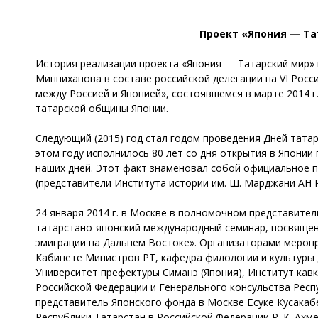
Проект «Япония — Та
История реализации проекта «Япония — Татарский мир» н
Минниханова в составе российской делегации на VI Рос
между Россией и Японией», состоявшемся в марте 2014 г
татарской общины Японии.
Следующий (2015) год стал годом проведения Дней татар
этом году исполнилось 80 лет со дня открытия в Японии
наших дней. Этот факт знаменовал собой официальное п
(представители Института истории им. Ш. Марджани АН 
24 января 2014 г. в Москве в полномочном представител
татарстано-японский международный семинар, посвящен
эмиграции на Дальнем Востоке». Организаторами меропр
Кабинете Министров РТ, кафедра филологии и культуры
Университет префектуры Симанэ (Япония), Институт кавк
Российской Федерации и Генерального консульства Респу
представитель Японского фонда в Москве Ёсуке Кусака
Республики Татарстан в Российской Федерации Р. К. Ахм