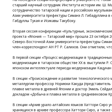
старший научный сотрудник Института истории им. Ш. Ма
сотрудничество татарской нации и российских мусульман
Азии университета префектуры Симанэ Л. Гибадуллина в 
Габдуллы Тукая и Исикавы Такубоку.
Вторая сессия конференции «Культурные, экономические
проекта «Япония — Татарский мир» прошла 23 октября 20
Северо-Восточной Азии университета префектуры Симанэ
член-корреспондент АН РТ Р. Салихов. Они отметили, ч
В первой секции «Процесс модернизации в традиционных
модернизации в татарском обществе ХХ в. выступили Р. 
японском интеллектуале периода модернизации Кацунан 
В секции «Происхождение и развитие технологического м
металлургии профессор Нориюки Какуда (представитель 
плавке металла в древней Японии и доктор Эмиль Сейда
докладом «Добыча и плавка металла в средневековом Кр
В секции «Архив урало-алтайских языков Хаттори Сиро у
хранящихся в архиве профессора Хаттори Сиро, а также 