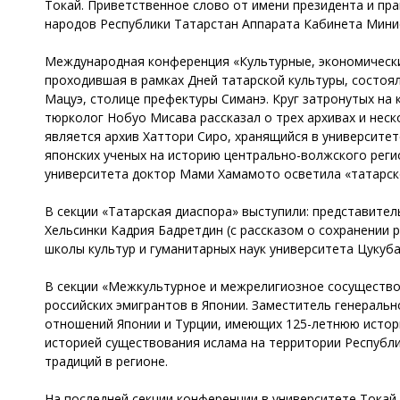
Токай. Приветственное слово от имени президента и пр
народов Республики Татарстан Аппарата Кабинета Мини
Международная конференция «Культурные, экономические
проходившая в рамках Дней татарской культуры, состояла
Мацуэ, столице префектуры Симанэ. Круг затронутых на 
тюрколог Нобуо Мисава рассказал о трех архивах и нес
является архив Хаттори Сиро, хранящийся в университе
японских ученых на историю центрально-волжского реги
университета доктор Мами Хамамото осветила «татарско
В секции «Татарская диаспора» выступили: представите
Хельсинки Кадрия Бадретдин (с рассказом о сохранении 
школы культур и гуманитарных наук университета Цукуба
В секции «Межкультурное и межрелигиозное сосущество
российских эмигрантов в Японии. Заместитель генераль
отношений Японии и Турции, имеющих 125-летнюю истори
историей существования ислама на территории Республ
традиций в регионе.
На последней секции конференции в университете Токай 