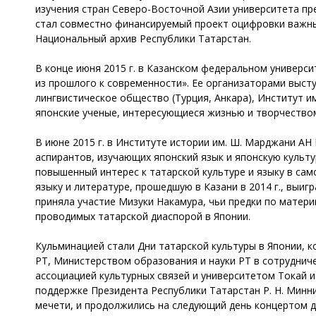
изучения стран Северо-Восточной Азии университета пр
стал совместно финансируемый проект оцифровки важных
Национальный архив Республики Татарстан.
В конце июня 2015 г. в Казанском федеральном универс
из прошлого к современности». Ее организаторами выст
лингвистическое общество (Турция, Анкара), Институт и
японские ученые, интересующиеся жизнью и творчеством
В июне 2015 г. в Институте истории им. Ш. Марджани АН
аспирантов, изучающих японский язык и японскую культу
повышенный интерес к татарской культуре и языку в са
языку и литературе, прошедшую в Казани в 2014 г., выиг
приняла участие Мизуки Накамура, чьи предки по матери
проводимых татарской диаспорой в Японии.
Кульминацией стали Дни татарской культуры в Японии, 
РТ, Министерством образования и науки РТ в сотруднич
ассоциацией культурных связей и университетом Токай и
поддержке Президента Республики Татарстан Р. Н. Минн
мечети, и продолжились на следующий день концертом д