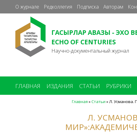
О журнале
Редколлегия
Подписка
Авторам
Кон
ГАСЫРЛАР АВАЗЫ - ЭХО В
ECHO OF CENTURIES
Научно-документальный журнал
ГЛАВНАЯ
ИЗДАНИЯ
СТАТЬИ
РУБРИКИ
Главная
»
Статьи
»
Л. Усманова.
Вы
здесь
Л. УСМАНОВ
МИР»:АКАДЕМИЧ