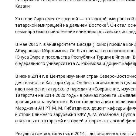
Казани.
Хаттори Сиро вместе с женой — татарской эмигранткой 
1
татарской эмиграцией на Дальнем Востоке
. Он стал ос
семинара было привлечение внимания российских исследо
В мае 2015 г. в университете Васэда (Токио) прошла ко
Абдурашида Ибрагимова. Он был причастен к проникнове
Юнуса Эмре и посольства Республики Турции в Японии. 
федерального университета А. Рахимова и доцент кафед
В июне 2014 г. в Центре изучения стран Северо-Восточ
деятельности Хаттори Сиро. Он был организован в целя
идентичности татарского народа» и «Сохранение, изучен
Татарстан на 2014-2020 годы» в рамках проекта «Выявл
хранящихся за рубежом». В состав делегации вошли рук
Марджани АН РТ М. М. Гибатдинов, доцент кафедры фило
и стран ближнего зарубежья КФУ Д. М. Усманова. Группа
связанных с татарской историей и тюрко-татарской фило
Результатом достигнутых в 2014 г. договоренностей ст