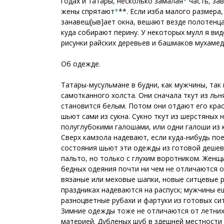
годах и татары, несколько замалая
*
часть, за
жены спрятают
*
**. Если изба малого размера,
занавеш[ыв]ает окна, вешают везде полотенца 
куда собирают перину. У некоторых мулл я вид
рисунки райских деревьев и башмаков мухамедо
Об одежде.
Татары-мусульмане в будни, как мужчины, так
самотканного холста. Они сначала ткут из льн
становится белым. Потом они отдают его крас
шьют сами из сукна. Сукно ткут из шерстяных 
полуглубокими галошами, или одни галоши из 
Сверх камзола надевают, если куда-нибудь пое
состояния шьют эти одежды из готовой дешево
пальто, но только с глухим воротником. Женщ
бедных одеяния почти ни чем не отличаются 
вязаные или меховые шапки, новые ситцевые р
праздниках надеваются на распуск; мужчины 
разноцветные рубахи и фартуки из готовых си
Зимние одежды тоже не отличаются от летних
материей. Дубленых шуб в здешней местности 