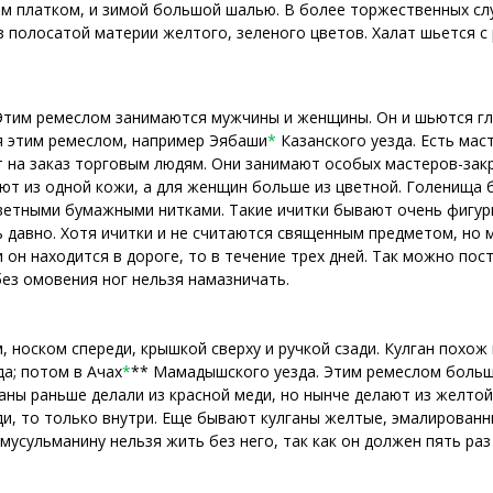
 платком, и зимой большой шалью. В более торжественных слу
 полосатой материи желтого, зеленого цветов. Халат шьется с 
 Этим ремеслом занимаются мужчины и женщины. Он и шьются гл
я этим ремеслом, например Эябаши
*
Казанского уезда. Есть мас
т на заказ торговым людям. Они занимают особых мастеров-зак
ют из одной кожи, а для женщин больше из цветной. Голенища 
цветными бумажными нитками. Такие ичитки бывают очень фигу
ь давно. Хотя ичитки и не считаются священным предметом, но
 он находится в дороге, то в течение трех дней. Так можно пост
без омовения ног нельзя намазничать.
м, носком спереди, крышкой сверху и ручкой сзади. Кулган похо
да; потом в Ачах
*
** Мамадышского уезда. Этим ремеслом больш
аны раньше делали из красной меди, но нынче делают из желтой 
и, то только внутри. Еще бывают кулганы желтые, эмалированны
мусульманину нельзя жить без него, так как он должен пять ра