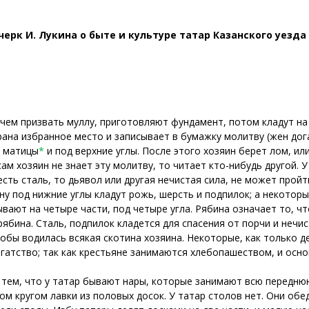
черк
И. Лукина
о быте и культуре татар Казанского уезда
 чем призвать муллу, приготовляют фундамент, потом кладут на 
рана избранное место и записывает в бумажку молитву (жен дог
ы матицы
*
и под верхние углы. После этого хозяин берет лом, ил
сам хозяин не знает эту молитву, то читает кто-нибудь другой. У
есть сталь, то дьявол или другая нечистая сила, не может пройт
ну под нижние углы кладут рожь, шерсть и подпилок; а некото
вают на четыре части, под четыре угла. Рябина означает то, ч
ябина. Сталь, подпилок кладется для спасения от порчи и нечис
обы водилась всякая скотина хозяина. Некоторые, как только де
гатство; так как крестьяне занимаются хлебопашеством, и осно
 тем, что у татар бывают нары, которые занимают всю переднюю 
отом кругом лавки из половых досок. У татар столов нет. Они обе