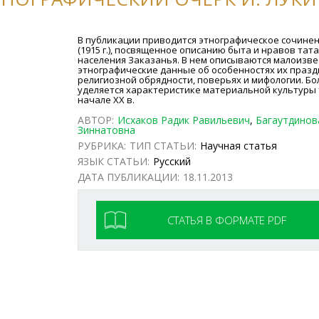
В публикации приводится этнографическое сочинен
(1915 г.), посвященное описанию быта и нравов тат
населения Заказанья. В нем описываются малоизв
этнографические данные об особенностях их празд
религиозной обрядности, поверьях и мифологии. Б
уделяется характеристике материальной культуры 
начале ХХ в.
АВТОР:
Исхаков Радик Равильевич
,
Багаутдинов
Зиннатовна
РУБРИКА:
ТИП СТАТЬИ:
Научная статья
ЯЗЫК СТАТЬИ:
Русский
ДАТА ПУБЛИКАЦИИ:
18.11.2013
СТАТЬЯ В ФОРМАТЕ PDF