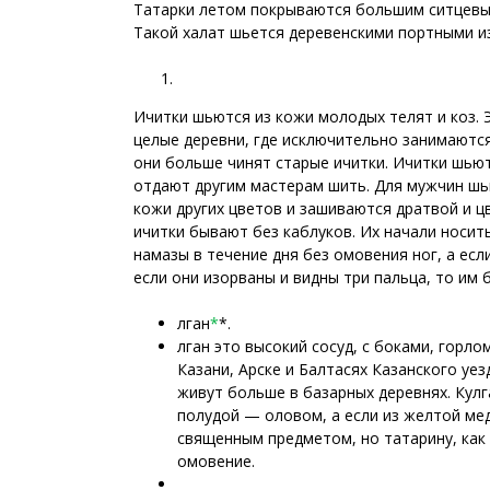
Татарки летом покрываются большим ситцевым
Такой халат шьется деревенскими портными из
Ичитки шьются из кожи молодых телят и коз.
целые деревни, где исключительно занимаютс
они больше чинят старые ичитки. Ичитки шью
отдают другим мастерам шить. Для мужчин шь
кожи других цветов и зашиваются дратвой и 
ичитки бывают без каблуков. Их начали носит
намазы в течение дня без омовения ног, а если
если они изорваны и видны три пальца, то им 
лган
*
*.
лган это высокий сосуд, с боками, горло
Казани, Арске и Балтасях Казанского уез
живут больше в базарных деревнях. Кулг
полудой — оловом, а если из желтой мед
священным предметом, но татарину, как 
омовение.