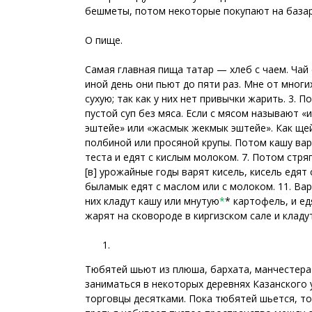
бешметы, потом некоторые покупают на базар
О пище.
Самая главная пища татар — хлеб с чаем. Чай 
иной день они пьют до пяти раз. Мне от многи
сухую; так как у них нет привычки жарить. 3. П
пустой суп без мяса. Если с мясом называют «и
эштейе» или «жасмык жекмык эштейе». Как щей 
полбиной или просяной крупы. Потом кашу вар
теста и едят с кислым молоком. 7. Потом стря
[в] урожайные годы варят кисель, кисель едят
быламык едят с маслом или с молоком. 11. Вар
них кладут кашу или мнутую
*
* картофель, и ед
жарят на сковороде в киргизском сале и кладут
Тюбятей шьют из плюша, бархата, манчестера 
заниматься в некоторых деревнях Казанского 
торговцы десятками. Пока тюбятей шьется, то 