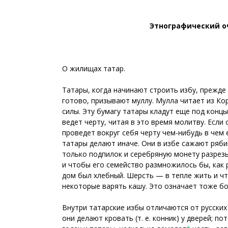
Этнографический о
О жилищах татар.
Татары, когда начинают строить избу, прежде
готово, призывают муллу. Мулла читает из Ко
силы. Эту бумагу татары кладут еще под конц
ведет черту, читая в это время молитву. Если 
проведет вокруг себя черту чем-нибудь в чем 
татары делают иначе. Они в избе сажают ряби
только подпилок и серебряную монету разрезы
и чтобы его семейство размножилось бы, как р
дом был хлебный. Шерсть — в тепле жить и чт
некоторые варять кашу. Это означает тоже бо
Внутри татарские избы отличаются от русских
они делают кровать (т. е. конник) у дверей; п