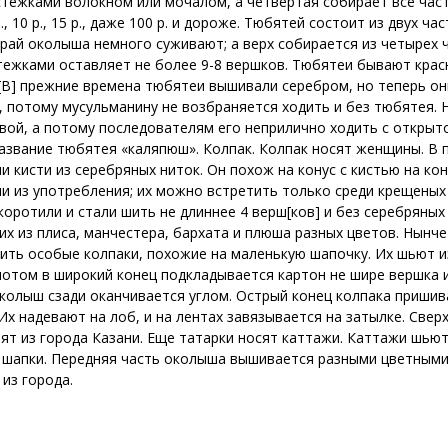
тежками волокном или мочалом, а четвертая собирает все част
, 10 р., 15 р., даже 100 р. и дороже. Тюбятей состоит из двух ч
край околыша немного суживают; а верх собирается из четырех 
тежками оставляет не более 9-8 вершков. Тюбятеи бывают красн
 [В] прежние времена тюбятеи вышивали серебром, но теперь о
, потому мусульманину не возбраняется ходить и без тюбятея.
вой, а потому последователям его неприлично ходить с открыто
азвание тюбятея «каляпюш». Колпак. Колпак носят женщины. В 
и кисти из серебряных ниток. Он похож на конус с кистью на кон
шли из употребления; их можно встретить только среди крещены
коротили и стали шить не длиннее 4 верш[ков] и без серебряных 
 их из плиса, манчестера, бархата и плюша разных цветов. Нынч
сить особые колпаки, похожие на маленькую шапочку. Их шьют из
потом в широкий конец подкладывается картон не шире вершка и
Околыш сзади оканчивается углом. Острый конец колпака пришив
х надевают на лоб, и на лентах завязывается на затылке. Свер
ят из города Казани. Еще татарки носят каттажи. Каттажи шьютс
к шапки. Передняя часть околыша вышивается разными цветными
 из города.