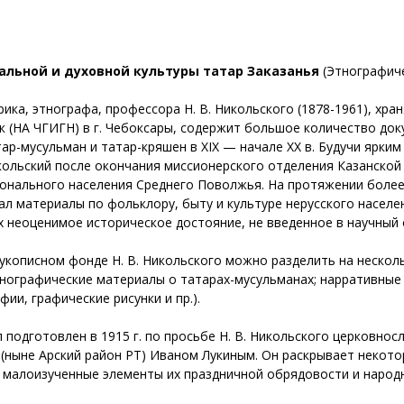
альной и духовной культуры татар Заказанья
(Этнографиче
ика, этнографа, профессора Н. В. Никольского (1878-1961), хра
к (НА ЧГИГН) в г. Чебоксары, содержит большое количество до
р-мусульман и татар-кряшен в XIX — начале ХХ в. Будучи ярки
икольский после окончания миссионерского отделения Казанской
онального населения Среднего Поволжья. На протяжении более
л материалы по фольклору, быту и культуре нерусского населен
х неоценимое историческое достояние, не введенное в научный 
укописном фонде Н. В. Никольского можно разделить на несколь
 этнографические материалы о татарах-мусульманах; нарративные
и, графические рисунки и пр.).
подготовлен в 1915 г. по просьбе Н. В. Никольского церковнос
 (ныне Арский район РТ) Иваном Лукиным. Он раскрывает некот
т малоизученные элементы их праздничной обрядовости и народ