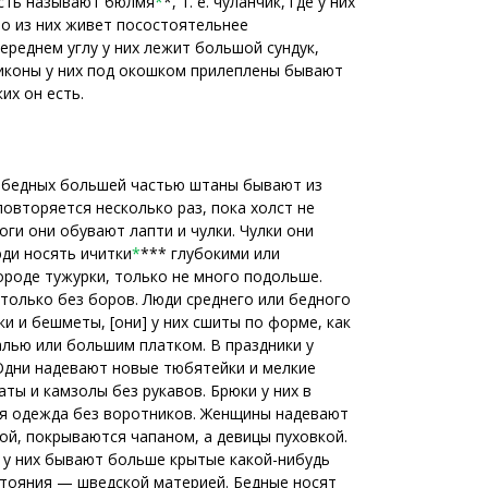
часть называют бюлмя
*
*, т. е. чуланчик, где у них
Кто из них живет посостоятельнее
ереднем углу у них лежит большой сундук,
о иконы у них под окошком прилеплены бывают
их он есть.
 У бедных большей частью штаны бывают из
повторяется несколько раз, пока холст не
ги они обувают лапти и чулки. Чулки они
юди носять ичитки
*
*** глубокими или
ороде тужурки, только не много подольше.
 только без боров. Люди среднего или бедного
и и бешметы, [они] у них сшиты по форме, как
алью или большим платком. В праздники у
Одни надевают новые тюбятейки и мелкие
ты и камзолы без рукавов. Брюки у них в
ая одежда без воротников. Женщины надевают
ой, покрываются чапаном, а девицы пуховкой.
 у них бывают больше крытые какой-нибудь
стояния — шведской материей. Бедные носят