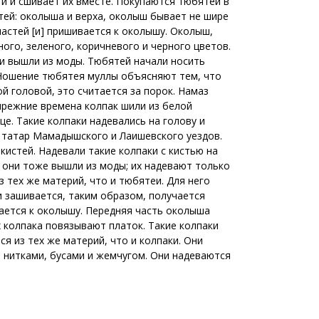
и и сшивает их вместе. Покупаются тюбятеи в
астей: околыша и верха, околыш бывает не шире
частей [и] пришивается к околышу. Околыш,
ого, зеленого, коричневого и черного цветов.
ни вышли из моды. Тюбятей начали носить
 Ношение тюбятея муллы объясняют тем, что
й головой, это считается за порок. Намаз
прежние времена колпак шили из белой
це. Такие колпаки надевались на голову и
х татар Мамадышского и Лаишевского уездов.
кистей. Надевали такие колпаки с кистью на
е они тоже вышли из моды; их надевают только
 тех же материй, что и тюбятеи. Для него
 зашивается, таким образом, получается
ается к околышу. Передняя часть околыша
х колпака повязывают платок. Такие колпаки
я из тех же материй, что и колпаки. Они
 нитками, бусами и жемчугом. Они надеваются