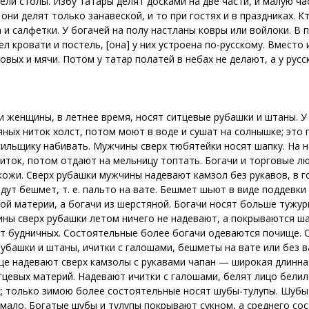
вели столы. Избу татары делят досками на две части, и малую 
 они делят только занавеской, и то при гостях и в праздниках. 
и салфетки. У богачей на полу настланы ковры или войлоки. В п
ел кровати и постель, [она] у них устроена по-русскому. Вмест
вых и мячи. Потом у татар полатей в небах не делают, а у русск
 и женщины, в летнее время, носят ситцевые рубашки и штаны.
яных ниток холст, потом моют в воде и сушат на солнышке; это 
ильщику набивать. Мужчины сверх тюбятейки носят шапку. На но
ниток, потом отдают на мельницу топтать. Богачи и торговые л
кожи. Сверх рубашки мужчины надевают камзол без рукавов, в г
дут бешмет, т. е. пальто на вате. Бешмет шьют в виде поддевки
й материи, а богачи из шерстяной. Богачи носят больше тужурк
ины сверх рубашки летом ничего не надевают, а покрываются ш
от будничных. Состоятельные более богачи одеваются почище. 
убашки и штаны, ичитки с галошами, бешметы на вате или без ва
еще надевают сверх камзолы с рукавами чапан — широкая длинн
тцевых материй. Надевают ичитки с галошами, белят лицо белил
; только зимою более состоятельные носят шубы-тулупы. Шубы
мало. Богатые шубы и тулупы покрывают сукном, а среднего со