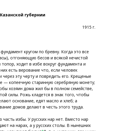
 Казанской губернии
1915 г.
фундамент кругом по бревну. Когда это все
асы), отгоняющую бесов и всякой нечистой
и топор, ходит в избе вокруг фундамента и
 них есть верование что, если человек
и через эту черту и повредить его. Крещеные
рые — копеечную старинную серебряную монету;
тобы хозяин дома жил бы в полном семействе,
той силы. Рожь кладется в знак того, чтобы
лают основание, едят масло и хлеб; а
вание домов делают в честь этого труда.
часть избы. У русских нар нет. Вместо нар
дают на нарах, а у русских столы. В нынешних