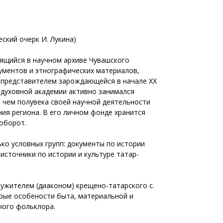
ский очерк И. Лукина)
нящийся в научном архиве Чувашского
кументов и этнографических материалов,
м представителем зарождающейся в начале ХХ
 духовной академии активно занимался
 чем полувека своей научной деятельности
ия региона. В его личном фонде хранится
оборот.
ко условных групп: документы по истории
 источники по истории и культуре татар-
лужителем (диаконом) крещено-татарского с.
орые особености быта, материальной и
ного фольклора.