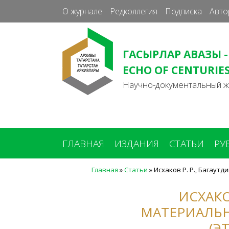
О журнале
Редколлегия
Подписка
Авто
ГАСЫРЛАР АВАЗЫ -
ECHO OF CENTURIE
Научно-документальный 
ГЛАВНАЯ
ИЗДАНИЯ
СТАТЬИ
РУ
Главная
»
Статьи
»
Исхаков Р. Р., Багаут
Вы
здесь
ИСХАКО
МАТЕРИАЛЬН
(Э