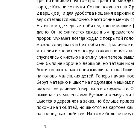
третья набивает пустое пространство между с
городе Казани сотнями. Сотню покупают за 7 р.
2 вершк[ов], и для удобства ношения верхний 
верх стегаются наклонно. Расстояние между с
Нынче в моде черные тюбятеи, как не маркие.
давно. Он не считается священным предметом
пророк Мухамет всегда ходил с покрытой голо
можно совершать и без тюбятея. Приличное н
материи и сверх него вокруг головы повязывал
спускались с кистью на спину. Они теперь вы
Они были не короче 8 вершков, но татары их у
бок и сверх колпака повязывали платок. Шили
на головы маленьких детей. Теперь начали но
берут материю и шьют на подкладке мешком; 
околыш не длиннее 5 вершков в окружности. 
вышивается маленькими бусами и жемчугами. И
шьются в деревнях на заказ, но больше привоз
похожи на тюбятей, но шьются на картоне ка
на голову, как тюбятеи. Их тоже больше везут