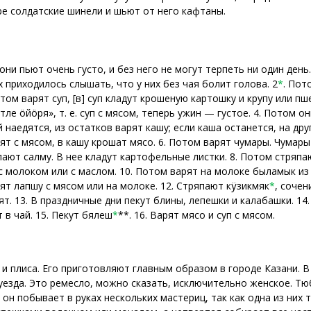
е солдатские шинели и шьют от него кафтаны.
они пьют очень густо, и без него не могут терпеть ни один день
х приходилось слышать, что у них без чая болит голова. 2
*
. Пот
отом варят суп, [в] суп кладут крошеную картошку и крупу или пше
тле öйöря», т. е. суп с мясом, теперь ужин — густое. 4. Потом 
наедятся, из остатков варят кашу; если каша останется, на дру
ят с мясом, в кашу крошат мясо. 6. Потом варят чумары. Чумары
пают салму. В нее кладут картофельные листки. 8. Потом стряпа
 с молоком или с маслом. 10. Потом варят на молоке быламык из
ят лапшу с мясом или на молоке. 12. Стряпают кÿзикмяк
*
, сочен
ят. 13. В праздничные дни пекут блины, лепешки и калабашки. 1
 в чай. 15. Пекут бялеш
*
**. 16. Варят мясо и суп с мясом.
и плиса. Его приготовляют главным образом в городе Казани. 
уезда. Это ремесло, можно сказать, исключительно женское. Тю
он побывает в руках нескольких мастериц, так как одна из них т