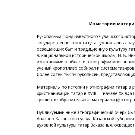
Из истории матери
Рукописный фонд известного чувашского истор
государственного института гуманитарных нау
освещающих быт и традиционную культуру тата
в. национальной исторической школы, Н. В. Н
изысканиями в области этнографии многонаци
ученый кропотливо собирал и систематизирова
более сотни тысяч рукописей, представляющи
Материалы по истории и этнографии татар в р
христианизации татар в XVIII — начале ХХ в.;
кряшен; изобразительные материалы (фотографи
Публикуемый ниже этнографический очерк был 
Апазово Казанского уезда Казанской губернии
духовной культуры татар Заказанья, освещае