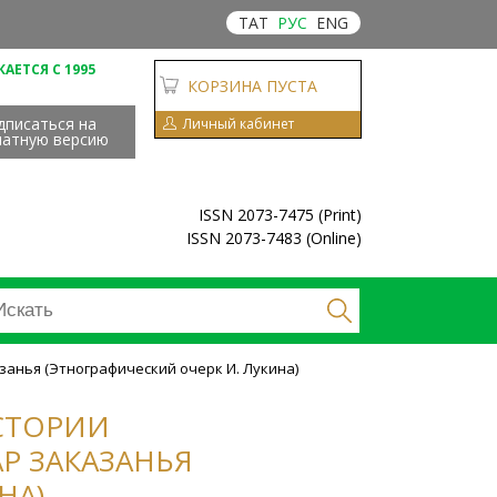
ТАТ
РУС
ENG
АЕТСЯ С 1995
КОРЗИНА ПУСТА
дписаться на
Личный кабинет
чатную версию
ISSN 2073-7475 (Print)
ISSN 2073-7483 (Online)
азанья (Этнографический очерк И. Лукина)
ИСТОРИИ
Р ЗАКАЗАНЬЯ
НА)