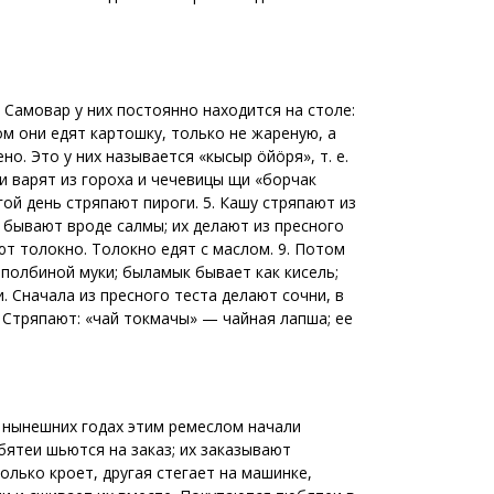
. Самовар у них постоянно находится на столе:
ом они едят картошку, только не жареную, а
но. Это у них называется «кысыр öйöря», т. е.
они варят из гороха и чечевицы щи «борчак
гой день стряпают пироги. 5. Кашу стряпают из
 бывают вроде салмы; их делают из пресного
ют толокно. Толокно едят с маслом. 9. Потом
 полбиной муки; быламык бывает как кисель;
и. Сначала из пресного теста делают сочни, в
4. Стряпают: «чай токмачы» — чайная лапша; ее
В нынешних годах этим ремеслом начали
бятеи шьются на заказ; их заказывают
олько кроет, другая стегает на машинке,