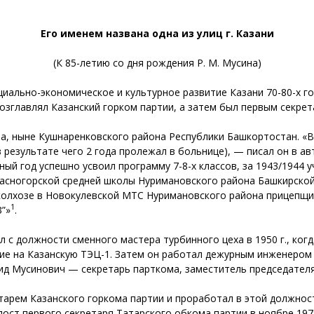
Его именем названа одна из улиц г. Казани
(К 85-летию со дня рождения Р. М. Мусина)
оциально-экономическое и культурное развитие Казани 70-80-х 
озглавлял Казанский горком партии, а затем был первым секре
тра, ныне Кушнаренковского района Республики Башкортостан. «В 
в результате чего 2 года пролежал в больнице), — писал он в а
бный год успешно усвоил программу 7-8-х классов, за 1943/1944 
асногорской средней школы Нуримановского района Башкирской А
в колхозе в Новокулевской МТС Нуримановского района прицепщ
1
З”»
.
л с должности сменного мастера турбинного цеха в 1950 г., ког
ние на Казанскую ТЭЦ-1. Затем он работал дежурным инженером
шид Мусинович — секретарь парткома, заместитель председател
ретарем Казанского горкома партии и проработал в этой должнос
ост первого секретаря Татарского обкома партии в ноябре 1979