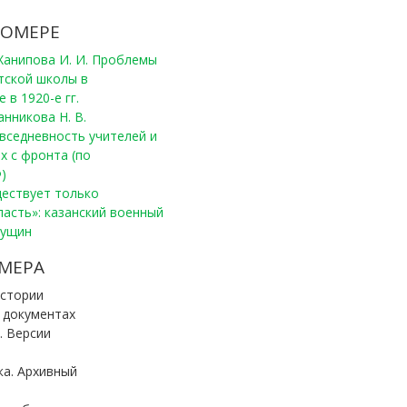
НОМЕРЕ
, Ханипова И. И. Проблемы
тской школы в
 в 1920-е гг.
анникова Н. В.
вседневность учителей и
х с фронта (по
)
уществует только
ласть»: казанский военный
Пущин
Победители конку
Сотрудники редак
МЕРА
«Архивные фонды –
Архивисты рассказ
Эхо веков» встрет
туган як тарихын 
Госархива
(КХТИ)
«Мир архивов скво
истории
и документах
. Версии
ка. Архивный