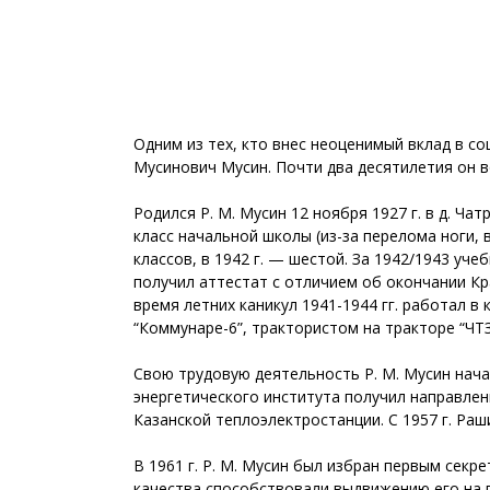
Одним из тех, кто внес неоценимый вклад в с
Мусинович Мусин. Почти два десятилетия он в
Родился Р. М. Мусин 12 ноября 1927 г. в д. Ча
класс начальной школы (из-за перелома ноги, 
классов, в 1942 г. — шестой. За 1942/1943 уче
получил аттестат с отличием об окончании Кр
время летних каникул 1941-1944 гг. работал 
“Коммунаре-6”, трактористом на тракторе “ЧТ
Свою трудовую деятельность Р. М. Мусин нача
энергетического института получил направле
Казанской теплоэлектростанции. С 1957 г. Ра
В 1961 г. Р. М. Мусин был избран первым сек
качества способствовали выдвижению его на п