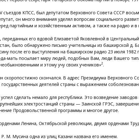
ХV съездов КПСС, был депутатом Верховного Совета СССР восьм
епутат, он много внимания уделял вопросам социального развит
еред партийным и хозяйственным активом, а также на радио и в
, переданных его вдовой Елизаветой Яковлевной в Центральный
тан, было обнаружено письмо учительницы из башкирской д. Ба
ину после его выступления на башкирском радио 23 июля 1982 г
ода-мать посылает миру людей, подобных Вам, люди Вашего типа
2
 необыкновенными и этому учу своих учеников»
.
Мусин скоропостижно скончался. В адрес Президиума Верховного 
 государственных деятелей страны с выражением соболезновани
 успел сделать немало для республики. Это возведение заводо
крупнейших электростанций страны — Заинской ГРЭС, завершени
нение Продовольственной программы и многое другое.
 орденами Ленина, Октябрьской революции, двумя орденами Тру
 Р. М. Мусина одна из улиц Казани названа его именем.