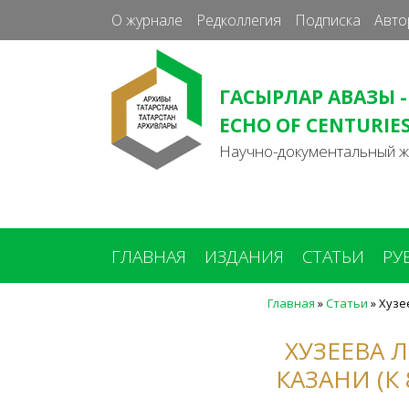
О журнале
Редколлегия
Подписка
Авто
ГАСЫРЛАР АВАЗЫ -
ECHO OF CENTURIE
Научно-документальный 
ГЛАВНАЯ
ИЗДАНИЯ
СТАТЬИ
РУ
Главная
»
Статьи
»
Хузее
Вы
здесь
ХУЗЕЕВА Л
КАЗАНИ (К