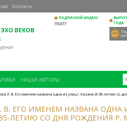
Перейти
рам
Контакты
к
ПОДПИСНОЙ ИНДЕКС
ВЫПУСК
основному
ГОДА
П5477
содержанию
 ЭХО ВЕКОВ
По
пе
S
журнал
БРИКИ
НАШИ АВТОРЫ
ва Л. В. Его именем названа одна из улиц г. Казани (К 85-летию со дн
. В. ЕГО ИМЕНЕМ НАЗВАНА ОДНА 
 85-ЛЕТИЮ СО ДНЯ РОЖДЕНИЯ Р. 