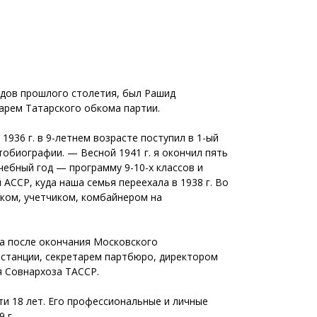
годов прошлого столетия, был Рашид
тарем Татарского обкома партии.
1936 г. в 9-летнем возрасте поступил в 1-ый
втобиографии. — Весной 1941 г. я окончил пять
учебный год — программу 9-10-х классов и
ССР, куда наша семья переехала в 1938 г. Во
иком, учетчиком, комбайнером на
да после окончания Московского
 станции, секретарем партбюро, директором
я Совнархоза ТАССР.
ти 18 лет. Его профессиональные и личные
 г.