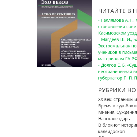
ЧИТАЙТЕ В 
- Галлямова А. Г.
становления сове
Касимовском уезде
- Магдеев Ш. И., Б
Экстремальная по
учеников в письма
материалам ГА РФ
- Долгов Е. Б. «С
неограниченная в
губернатор П. П. 
РУБРИКИ НО
ХХ век: страницы 
Время в судьбах 
Мнения. Суждения
Наш календарь
В блокнот истори
калейдоскоп