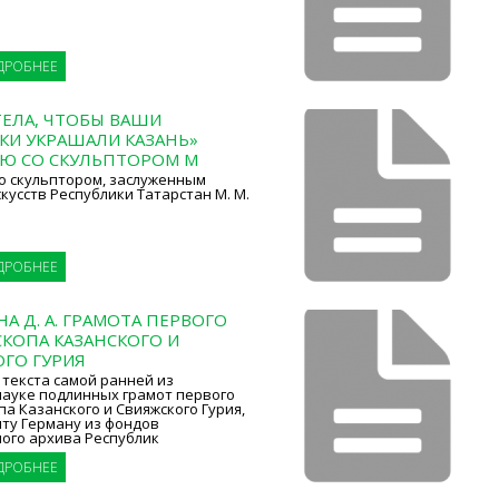
ДРОБНЕЕ
ТЕЛА, ЧТОБЫ ВАШИ
КИ УКРАШАЛИ КАЗАНЬ»
ЬЮ СО СКУЛЬПТОРОМ М
о скульптором, заслуженным
кусств Республики Татарстан М. М.
ДРОБНЕЕ
А Д. А. ГРАМОТА ПЕРВОГО
КОПА КАЗАНСКОГО И
ГО ГУРИЯ
текста самой ранней из
науке подлинных грамот первого
а Казанского и Свияжского Гурия,
ту Герману из фондов
ого архива Республик
ДРОБНЕЕ