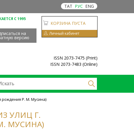
ТАТ
РУС
ENG
АЕТСЯ С 1995
КОРЗИНА ПУСТА
дписаться на
Личный кабинет
чатную версию
ISSN 2073-7475 (Print)
ISSN 2073-7483 (Online)
я рождения Р. М. Мусина)
ИЗ УЛИЦ Г.
М. МУСИНА)