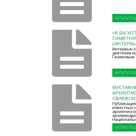
ЧИТАТЬ ПО
«Я БЫ ХО
ПАМЯТНИ
(ИНТЕРВ
Интервью с
деятелем ис
Гасимовым.
ЧИТАТЬ ПО
МУСТАФИН
АРХИЕПИС
СВИЯЖСКО
Публикация 
известных 
архиепископ
архимандри
Национальн
ЧИТАТЬ ПО