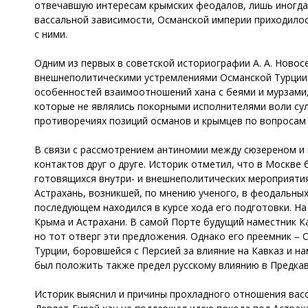
отвечавшую интересам крымских феодалов, лишь иногда 
вассальной зависимости, Османской империи приходилось
с ними.
Одним из первых в советской историографии А. А. Новос
внешнеполитическими устремлениями Османской Турции 
особенностей взаимоотношений хана с беями и мурзами, 
которые не являлись покорными исполнителями воли сул
противоречиях позиций османов и крымцев по вопросам 
В связи с рассмотрением антиномии между сюзереном и
контактов друг о друге. Историк отметил, что в Москве
готовящихся внутри- и внешнеполитических мероприятиях
Астрахань, возникшей, по мнению ученого, в феодальных к
последующем находился в курсе хода его подготовки. На
Крыма и Астрахани. В самой Порте будущий наместник К
но тот отверг эти предложения. Однако его преемник – С
Турции, боровшейся с Персией за влияние на Кавказ и н
был положить также предел русскому влиянию в Предкав
Историк выяснил и причины прохладного отношения васс