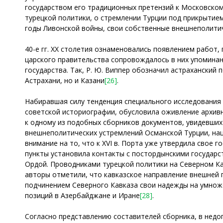
государством его традиционных претензий к Московском
турецкой политики, о стремлении Турции под прикрытием
годы Ливонской войны, свои собственные внешнеполитич
40-е гг. ХХ столетия ознаменовались появлением работ
царского правительства сопровождалось в них упоминан
государства. Так, Р. Ю. Виппер обозначил астраханский 
Астрахани, но и Казани
[26]
.
Набиравшая силу тенденция специального исследования
советской историографии, обусловила оживление архив
к одному из подобных сборников документов, увидевших 
внешнеполитических устремлений Османской Турции, нац
внимание на то, что к XVI в. Порта уже утвердила свое г
пункты установила контакты с постордынскими государс
Ордой. Проводниками турецкой политики на Северном Кав
авторы отметили, что кавказское направление внешней п
подчинением Северного Кавказа свои надежды на умноже
позиций в Азербайджане и Иране
[28]
.
Согласно представлению составителей сборника, в недо