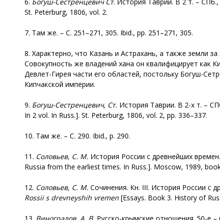
6.
Богуш-Сестренцевич Ст
. История Таврии. В 2 т. – СПб
St. Peterburg, 1806, vol. 2.
7. Там же. – С. 251–271, 305. Ibid., pp. 251–271, 305.
8. Характерно, что Казань и Астрахань, а также земли 
Совокупность же владений хана он квалифицирует как К
Девлет-Гирея части его областей, постольку Богуш-Сет
Кипчакской империи.
9.
Богуш-Сестренцевич, Ст.
История Таврии. В 2-х т. – СПб.
In 2 vol. In Russ.]. St. Peterburg, 1806, vol. 2, pp. 336–337.
10. Там же. – С. 290. Ibid., p. 290.
11.
Соловьев, С. М.
История России с древнейших времен. – М
Russia from the earliest times. In Russ.]. Moscow, 1989, book 3
12.
Соловьев
,
С
.
М
.
Сочинения. Кн. III. История России с д
Rossii s drevneyshih vremen
[Essays. Book 3. History of Russ
13.
Виноградов, А. В.
Русско-крымские отношения. 50-е – вт