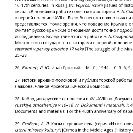
16-17th centuries. In Russ.]. IN:
Voprosi istorii
[Issues of his
писал: «В новейшей работе советского историка Н. А. См
в первой половине XVII в. Было бы весьма важно выясни
представляется, точке зрения, что поведение Крыма в о
считает русско-крымские отношения достаточно подробно
исследованию. Вследствие этого в работе Н. А. Смирнов
Московского государства с татарами в первой половине XVII
tatarami v pervoy polovine 17 veka
[The struggle of the Musc
25–28.
26.
Виппер
,
Р
.
Ю
.
Иван Грозный. – М.‒Л., 1944. – С. 5‒6, 9, 
27. Истоки архивно-поисковой и публикаторской работы во
Лашкова, членов Археографической комиссии.
28. Кабардино-русские отношения в XVI‒XVIII вв. Докумен
russkiye otnosheniya v
16
‒
18
vv. Dokumenti i materiali. K 
Documents and materials. For the 400th anniversary of Kabard
29.
Якобсон, А. Л.
Крым в средние века (серия «Из истории 
istorii mirovoy kultury”)
[Crimea in the Middle Ages (“History 