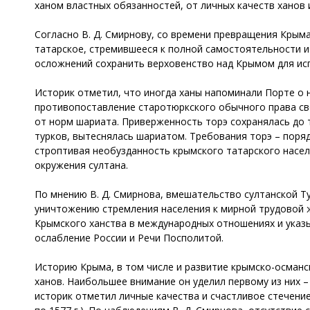
ханом властных обязанностей, от личных качеств ханов 
Согласно В. Д. Смирнову, со времени превращения Крыма
татарское, стремившееся к полной самостоятельности и
осложнений сохранить верховенство над Крымом для исп
Историк отметил, что иногда ханы напоминали Порте о 
противопоставление старотюркского обычного права сво
от норм шариата. Приверженность торэ сохранялась до т
турков, вытеснялась шариатом. Требования торэ – поря
строптивая необузданность крымского татарского населе
окружения султана.
По мнению В. Д. Смирнова, вмешательство султанской Т
уничтожению стремления населения к мирной трудовой жи
Крымского ханства в международных отношениях и указы
ослабление России и Речи Посполитой.
Историю Крыма, в том числе и развитие крымско-османс
ханов. Наибольшее внимание он уделил первому из них –
историк отметил личные качества и счастливое стечение