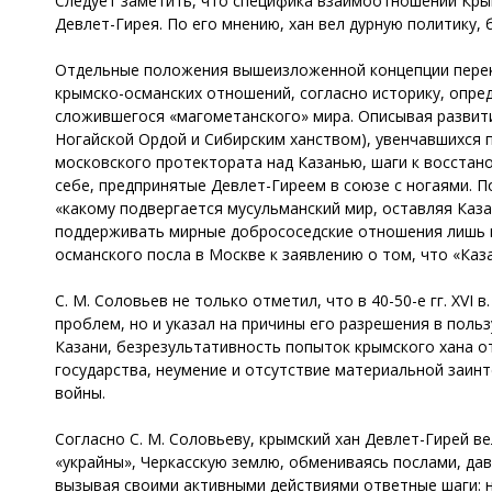
Следует заметить, что специфика взаимоотношений Кры
Девлет-Гирея. По его мнению, хан вел дурную политику,
Отдельные положения вышеизложенной концепции перекли
крымско-османских отношений, согласно историку, опре
сложившегося «магометанского» мира. Описывая развит
Ногайской Ордой и Сибирским ханством), увенчавшихся 
московского протектората над Казанью, шаги к восстан
себе, предпринятые Девлет-Гиреем в союзе с ногаями. П
«какому подвергается мусульманский мир, оставляя Каза
поддерживать мирные добрососедские отношения лишь пр
османского посла в Москве к заявлению о том, что «Каз
С. М. Соловьев не только отметил, что в 40-50-е гг. XV
проблем, но и указал на причины его разрешения в поль
Казани, безрезультативность попыток крымского хана о
государства, неумение и отсутствие материальной заин
войны.
Согласно С. М. Соловьеву, крымский хан Девлет-Гирей в
«украйны», Черкасскую землю, обмениваясь послами, да
вызывая своими активными действиями ответные шаги: на