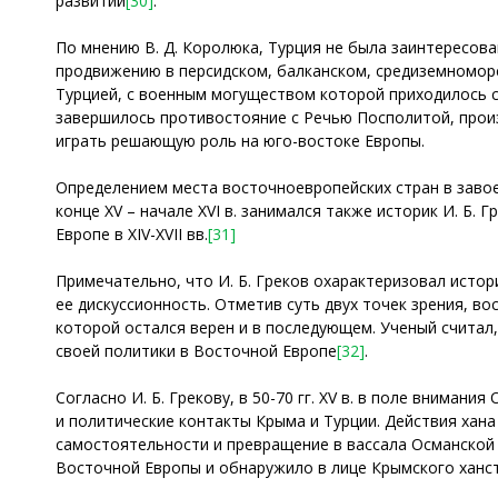
развитии
[30]
.
По мнению В. Д. Королюка, Турция не была заинтересов
продвижению в персидском, балканском, средиземномор
Турцией, с военным могуществом которой приходилось сч
завершилось противостояние с Речью Посполитой, произ
играть решающую роль на юго-востоке Европы.
Определением места восточноевропейских стран в завое
конце XV – начале XVI в. занимался также историк И. Б
Европе в XIV-XVII вв.
[31]
Примечательно, что И. Б. Греков охарактеризовал исто
ее дискуссионность. Отметив суть двух точек зрения, во
которой остался верен и в последующем. Ученый считал
своей политики в Восточной Европе
[32]
.
Согласно И. Б. Грекову, в 50-70 гг. XV в. в поле внима
и политические контакты Крыма и Турции. Действия хана
самостоятельности и превращение в вассала Османской
Восточной Европы и обнаружило в лице Крымского ханс