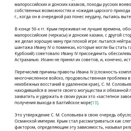
малороссийских и донских казаков, походы русских воевод
собственных возможностях и «ожидая царского прихода в
г., когда он в очередной раз понес неудачу, пытаясь вы
В конце 50-х гг. Крым переживал не лучшие времена, об
малороссийские (черкасы) и донские казаки, с другой ст
же делал хорошую мину при плохой игре: пытался нейтра
шантажа Ивану IV о поминках, которые могли бы стать 
Курбский) советовало Ивану IV присоединить обессилевш
Астраханью. Иоанн не принял их советов, и, конечно, ис
Перечислив причины правоты Ивана IV (сложность компл
многочисленное войско, продовольственная проблема в 
неизбежных восстаний в удаленном крае), С. М. Соловье
находившейся в зените своего могущества и обязанной п
захватить и удержать в своих руках это «застепное зав
получения выхода в Балтийское море
[13]
.
Это утверждение С. М. Соловьева в свою очередь обус
Османской империи. Крым стал рассматриваться как слеп
фактором, определяющим эту зависимость, называл религ