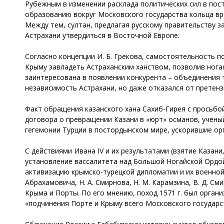
Рубежным в изменении расклада политических сил в посто
образованию вокруг Московского государства кольца вра
Между тем, султан, предлагая русскому правительству з
Астрахани утвердиться в Восточной Европе.
Согласно концепции И. Б. Грекова, самостоятельность п
Крыму завладеть Астраханским ханством, позволив ногая
заинтересована в появлении конкурента – объединения т
независимость Астрахани, но даже отказался от претенз
Факт обращения казанского хана Сахиб-Гирея с просьбой
договора о превращении Казани в «юрт» османов, учены
гегемонии Турции в постордынском мире, ускорившие ор
С действиями Ивана IV и их результатами (взятие Казан
установление вассалитета над Большой Ногайской Ордой,
активизацию крымско-турецкой дипломатии и их военной 
Абрахамовича, Н. А. Смирнова, Н. М. Карамзина, В. Д. С
Крыма и Порты. По его мнению, поход 1571 г. был органи
«подчинения Порте и Крыму всего Московского государст