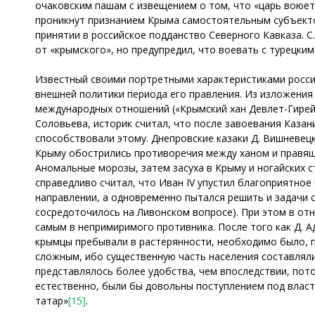
очаковским пашам с извещением о том, что «царь воюет 
проникнут признанием Крыма самостоятельным субъект
принятии в российское подданство Северного Кавказа. С
от «крымского», но предупредил, что воевать с турецким 
Известный своими портретными характеристиками российс
внешней политики периода его правления. Из изложения
международных отношений («Крымский хан Девлет-Гирей х
Соловьева, историк считал, что после завоевания Каза
способствовали этому. Днепровские казаки Д. Вишневецк
Крыму обострились противоречия между ханом и правящ
Аномальные морозы, затем засуха в Крыму и ногайских с
справедливо считал, что Иван IV упустил благоприятно
направлении, а одновременно пытался решить и задачи 
сосредоточилось на Ливонском вопросе). При этом в от
самым в непримиримого противника. После того как Д. А
крымцы пребывали в растерянности, необходимо было, п
сложным, ибо существенную часть населения составляли 
представлялось более удобства, чем впоследствии, пот
естественно, были бы довольны поступлением под власт
татар»
[15]
.