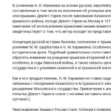
В сочинении А. И. Манкиева на основе русских, европей
составленная в том числе из изложения об успешных вне
«послушании» Девлет-Гирею после завоевания Казанского
крымского войска, походе Девлет-Гирея на Москву в 1571
замечание об использовании крымскими ханами моментов
свидетельствуют о том, что автор исходит из представ
Концепция русской истории Лызлова, положение о Крыме
усилиями М. М. Щербатова и Н. М. Карамзина. Особенно
историческом фоне. Подобный сравнительно-сопоставит
обратить внимание на учащение крымских вторжений в п
особенно, в годы Ливонской войны, а также связать ор
государства и с усилиями казанской и астраханской зна
Как и его предшественник, Н. М. Карамзин не ставил за
связанных с покорением Казанского и Астраханского хан
расширение Московского государства. Привлечение к ан
попытки Девлет-Гирея в союзе с ногаями заставить мос
султана
[5]
.
Присоединение Крыма к России стало толчком к появлен