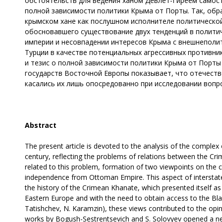
обстоятельств для ведения ханом Девлет-Гиреем самос
полной зависимости политики Крыма от Порты. Так, обрат
крымском хане как послушном исполнителе политической 
обосновавшего существование двух тенденций в полити
империи и несовпадении интересов Крыма с внешнеполи
Турции в качестве потенциальных агрессивных противни
и тезис о полной зависимости политики Крыма от Порты (
государств Восточной Европы показывает, что отечеств
касались их лишь опосредованно при исследовании вопро
Abstract
The present article is devoted to the analysis of the complex 
century, reflecting the problems of relations between the Crim
related to this problem, formation of two viewpoints on the c
independence from Ottoman Empire. This aspect of interstate 
the history of the Crimean Khanate, which presented itself as a
Eastern Europe and with the need to obtain access to the Black
Tatishchev, N. Karamzin), these views contributed to the opi
works by Bogush-Sestrentsevich and S. Solovyev opened a new