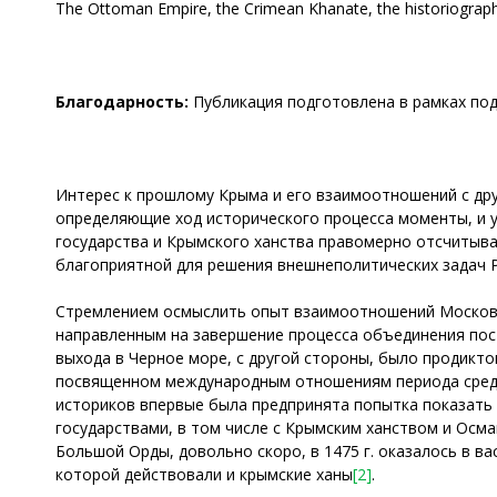
The Ottoman Empire, the Crimean Khanate, the historiography
Благодарность:
Публикация подготовлена в рамках под
Интерес к прошлому Крыма и его взаимоотношений с друг
определяющие ход исторического процесса моменты, и 
государства и Крымского ханства правомерно отсчитыва
благоприятной для решения внешнеполитических задач Р
Стремлением осмыслить опыт взаимоотношений Московск
направленным на завершение процесса объединения пост
выхода в Черное море, с другой стороны, было продикто
посвященном международным отношениям периода средне
историков впервые была предпринята попытка показать 
государствами, в том числе с Крымским ханством и Осм
Большой Орды, довольно скоро, в 1475 г. оказалось в в
которой действовали и крымские ханы
[2]
.