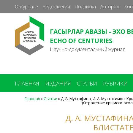
О журнале
Редколлегия
Подписка
Авторам
Кон
ГАСЫРЛАР АВАЗЫ - ЭХО В
ECHO OF CENTURIES
Научно-документальный журнал
ГЛАВНАЯ
ИЗДАНИЯ
СТАТЬИ
РУБРИКИ
Главная
»
Статьи
»
Д. А. Мустафина, И. А. Мустакимов.
(Отражение крымско-осман
Вы
здесь
Д. А. МУСТАФИН
БЛИСТАТ