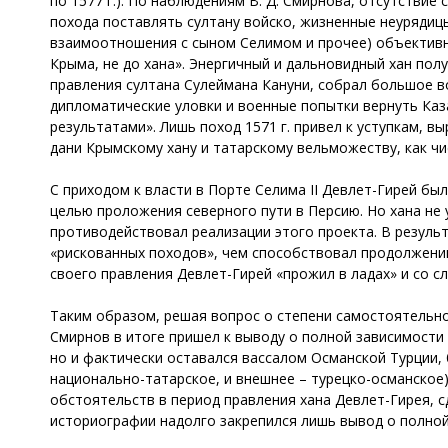
по 1577 г.). По наблюдениям В. Д. Смирнова, отсутстви
похода поставлять султану войско, жизненные неурядиц
взаимоотношения с сыном Селимом и прочее) объективн
Крыма, не до хана». Энергичный и дальновидный хан по
правления султана Сулеймана Кануни, собрал большое в
дипломатические уловки и военные попытки вернуть Каз
результатами». Лишь поход 1571 г. привел к уступкам, 
дани Крымскому хану и татарскому вельможеству, как ч
С приходом к власти в Порте Селима II Девлет-Гирей бы
целью проложения северного пути в Персию. Но хана не 
противодействовал реализации этого проекта. В результ
«рискованных походов», чем способствовал продолжению
своего правления Девлет-Гирей «прожил в ладах» и со с
Таким образом, решая вопрос о степени самостоятельнос
Смирнов в итоге пришел к выводу о полной зависимости Кр
но и фактически оставался вассалом Османской Турции, 
национально-татарское, и внешнее – турецко-османское
обстоятельств в период правления хана Девлет-Гирея, 
историографии надолго закрепился лишь вывод о полно