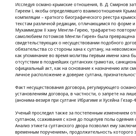
Исследуя османо-крымские отношения, В. Д. Смирнов за
Гиреем I, якобы определявшего взаимоотношения Крыма
компиляции – краткого биографического реестра крымских 
текстам различной редакции, отличающимся по форме 
Мухаммедом II хану Менгли-Гирею, трафаретно повторя
самолюбием потомков Менгли-Гирея» была превращена в 
свидетельствующих о несуществовании подобного догово
обязательства со стороны хана к султану, на невозможн
как упоминание во время молитвы первым имени хана был
отсутствии в позднейших султанских грамотах, санкцио
официальный акт, как на основание к назначению или с
личное расположение и доверие султана, признательност
Факт несуществования договора, регулирующего османо
установлениям договора, в частности, о запрете на лиш
(анонима-везиря при султане Ибрагиме и Хусейна Гезар
Ученый проследил также за постепенным изменением отн
султаном, ссаживания с коня до поцелуев полы одеяния 
Анализ этикета султанского двора позволил ему заключи
временным поручением», продолжительность которого з