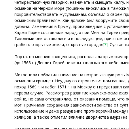
четырехтысячную гвардию, назначать и смещать калгу, н
османов на Черном море (пошлины вносились в таможнях 
покровительствовать мусульманам, объявил о своем пра
османским правителям. Хан должен был вооружить своих 
добыча. Изменения в Крыму, произошедшие с установле
Хаджи-Гирее составляли народ, а при Менгли-Гирее прев
Таковыми они оставались и в последующем, при этом осм
грабить открытые земли, открытые города»
[7]
. Султан ж
Порта, по мнению священника, располагала крымским пр
(до 1568 г.) Девлет-Гирей не испытывал какого-либо вме
Митрополит обратил внимание на возрастающую роль Мо
османов и крымцев. Неудачу со строительством канала, 
поход 1569 г. и набег 1571 г. на Москву он представил 
первом случае. Рассмотрев развитие крымско-османских
войне, но сама отстранялась от оказания помощи, что
мог. Причинами сохранения зависимости ханства от сул
использование и даже раздувание противоречий между 
халифов, а также отметил влияние дворянства (мурз) н