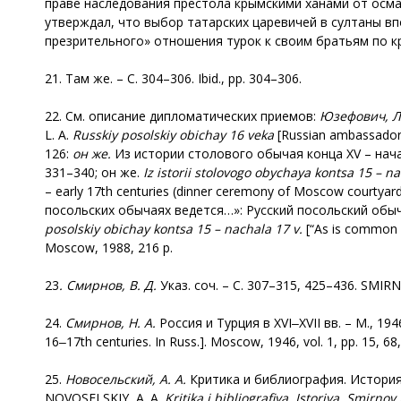
праве наследования престола крымскими ханами от осма
утверждал, что выбор татарских царевичей в султаны вп
презрительного» отношения турок к своим братьям по кр
21. Там же. – С. 304–306. Ibid., pp. 304–306.
22. См. описание дипломатических приемов:
Юзефович, Л.
L. A.
Russkiy posolskiy obichay 16 veka
[Russian ambassadoria
126:
он же.
Из истории столового обычая конца XV – начала
331–340; он же.
Iz istorii stolovogo obychaya kontsa 15 – n
– early 17th centuries (dinner ceremony of Moscow courtyard)
посольских обычаях ведется…»: Русский посольский обычай 
posolskiy obichay kontsa 15 – nachala 17 v.
[“As is common in
Мoscow, 1988, 216 p.
23
. Смирнов, В. Д.
Указ. соч. – С. 307–315, 425–436. SMIRNO
24.
Смирнов, Н. А.
Россия и Турция в XVI‒XVII вв. – М., 1946.
16‒17th centuries. In Russ.]. Moscow, 1946, vol. 1, pp. 15, 68
25.
Новосельский, А. А.
Критика и библиография. История. С
NOVOSELSKIY, A. A.
Kritika i bibliografiya. Istoriya. Smirnov