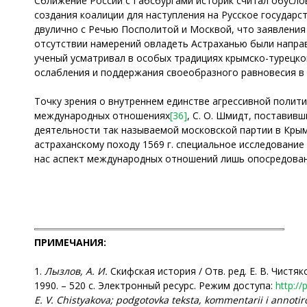
Сближение России с Габсбургами историк считал обусл
создания коалиции для наступления на Русское государст
двулично с Речью Посполитой и Москвой, что заявления 
отсутствии намерений овладеть Астраханью были напра
ученый усматривал в особых традициях крымско-турецко
ослабления и поддержания своеобразного равновесия в
Точку зрения о внутреннем единстве агрессивной политик
международных отношениях
[36]
, С. О. Шмидт, поставив
деятельности так называемой московской партии в Кры
астраханскому походу 1569 г. специальное исследование
нас аспект международных отношений лишь опосредованн
ПРИМЕЧАНИЯ:
1.
Лызлов, А. И.
Скифская история / Отв. ред. Е. В. Чистя
1990. – 520 с. Электронный ресурс. Режим доступа:
http:/
E. V. Chistyakova; podgotovka teksta, kommentarii i annoti