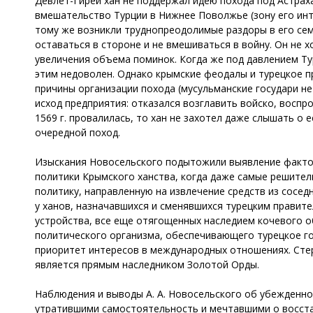
Девлет-Гирей хан не поддержал идею похода под Астрах
вмешательство Турции в Нижнее Поволжье (зону его инте
тому же возникли труднопреодолимые раздоры в его сем
оставаться в стороне и не вмешиваться в войну. Он не х
увеличения объема поминок. Когда же под давлением Ту
этим недоволен. Однако крымские феодалы и турецкое пр
причины организации похода (мусульманские государи не
исход предприятия: отказался возглавить войско, восп
1569 г. провалилась, то хан не захотел даже слышать о 
очередной поход.
Изыскания Новосельского подытожили выявление фактор
политики Крымского ханства, когда даже самые решител
политику, направленную на извлечение средств из сосед
у ханов, назначавшихся и сменявшихся турецким правит
устройства, все еще отягощенных наследием кочевого о
политического организма, обеспечивающего турецкое го
приоритет интересов в международных отношениях. Сте
является прямым наследником Золотой Орды.
Наблюдения и выводы А. А. Новосельского об убежденно
утратившими самостоятельность и мечтавшими о восста