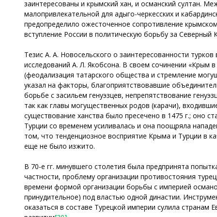
заинтересованы и крымский хан, и османский султан. М
малопривлекательной для адыго-черкесских и кабардинск
предопределило ожесточенное сопротивление крымскому 
вступление России в политическую борьбу за Северный К
Тезис А. А. Новосельского о заинтересованности турков
исследований А. Л. Якобсона. В своем сочинении «Крым
(феодализация татарского общества и стремление могу
указал на факторы, благоприятствовавшие объединитель
борьбе с засильем генуэзцев, непрепятствование генуэз
так как главы могущественных родов (карачи), входивши
существование ханства было пресечено в 1475 г.; оно с
Турции со временем усиливалась и она поощряла нападен
том, что тенденциозное восприятие Крыма и Турции в к
еще не было изжито.
В 70-е гг. минувшего столетия была предпринята попытк
частности, проблему организации противостояния турец
времени формой организации борьбы с империей османов
принудительное) под властью одной династии. Инструме
оказаться в составе Турецкой империи сулила странам Е