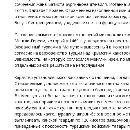
сочинения Жана-Батиста Бургиньона д’Анвиля, Иоганна-
Тотта, Элизабет Кравен. Отражением накопленной ими 
отношений, несмотря на свой компилятивный характер,
Богуш-Сестренцевичем, увидевшее свет на французском 
Сложение крымско-османских отношений митрополит связ
Менгли-Гиреем, который в 1469 г. утвердился на престо
Захваченный турками в Мангупе и вывезенный в Констан
согласие на верховенство Турции над Крымским ханство
Зависимость, на которую согласился Менгли-Гирей, по 
отдельных ханов решиться на непослушание.
Характер установившихся вассальных отношений, согла
Стержневыми условиями этого акта явились клятва хана 
политическую власть в ханстве должен был представлят
Взамен султан обещал назначать ханов лишь из чингисид
ханство; распорядился возносить молитву в мечетях в п
просьбу хана. А также султан подтвердил право хана им
передавалось калге, нурадину, ширин-бею; в военное же
выплачивать ханской гвардии по 120 кисетов (мешочков)
приведенные к покорности турецкими войсками татары пр