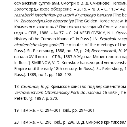
османскими султанами. Смотри о В. Д. Смирнове: Непомн
Золотоордынское обозрение. – 2015. – № 3. – С. 113–142. S
razrabotki istochnikov po istorii Krymskogo hanstva
[The be
IN:
Zolotoordynskoe obozreniye
[The Golden Horde review. In
Крымского ханства» // Протоколы заседаний Совета Имп
года. – СПб., 1888. – № 37. – С. 24. VESELOVSKIY, N. I.
Otziv 
History of the Crimean Khanate”. In Russ.]. IN:
Protokoli zas
akademicheskogo goda
[The minutes of the meetings of the C
Russ.]. St. Petersburg, 1888, no. 37, p. 24;
Веселовский, Н. И
начала ХVIII века. – СПб., 1887 // Журнал Министерства на
In Russ.]: SMIRNOV, V. D. Krimskoe hanstvo pod verhovens
Empire until the early 18th century. In Russ.]. St. Petersburg, 
Russ.]. 1889, no 1, pp. 168–178.
18.
Смирнов, В. Д.
Крымское ханство под верховенством От
verhovenstvom Ottomanskoy Porti do nachala 18 veka
[The 
Peterburg, 1887, р. 270.
19. Там же. – С. 294–301. Ibid., pp. 294–301.
20. Там же. – С. 296. Ibid., p. 296. В. Д. Смирнов крити