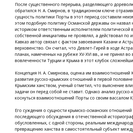
После существенного перерыва, разделяющего дореволюц
обратился Н. А. Смирнов, в традиционном ключе отразив
сущность политики Порты в этот период составили неиз
этом подобную политику Османской державы он назвал 
историком ответственным исполнителем политической вол
собственной инициативы не проявлял, а действовал по и
Кавказ автор связал с фактом завоевания Казани и Астр
верховенство. Он считал, что Девлет-Гирей в ходе Астра
планах, намеченных на рубеже XV-XVI вв., и не принял 
вовлеченности Турции и Крыма в этот клубок сложнейши
Концепция Н. А. Смирнова, оценка им взаимоотношений К
развития русско-крымских отношений в первой половине X
Крымским ханством, ученый отметил, что выяснение вли
задачи он перед собой не ставит. Однако анализ русско
коснуться взаимоотношений Порты со своим вассалом К
Его суждения о сущности крымско-османских отношений 
последующего обсуждения в отечественной историографи
обусловленных, с одной стороны, реальным международн
превращению ханства в самостоятельный субъект между