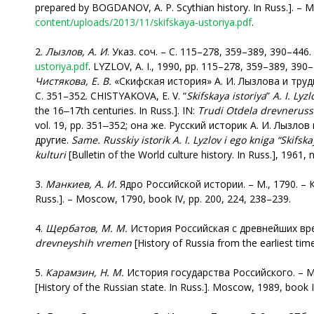
prepared by BOGDANOV, A. P. Scythian history. In Russ.]. – Mo
content/uploads/2013/11/skifskaya-ustoriya.pdf
.
2.
Лызлов, А. И
. Указ. соч. – С. 115–278, 359–389, 390–44
ustoriya.pdf
. LYZLOV, A. I., 1990, pp. 115–278, 359–389, 390–44
Чистякова, Е. В.
«Скифская история» А. И. Лызлова и труды 
С. 351–352. CHISTYAKOVA, E. V. “
Skifskaya istoriya
”
A. I. Lyzl
the 16‒17th centuries. In Russ.]. IN:
Trudi Otdela drevnerussk
vol. 19, pp. 351‒352; она же. Русский историк А. И. Лызло
другие.
Same
.
Russkiy istorik A. I. Lyzlov i ego kniga “Skifska
kulturi
[Bulletin of the World culture history. In Russ.], 1961,
3.
Манкиев, А. И.
Ядро Российской истории. – М., 1790. – Кн
Russ.]. – Moscow, 1790, book IV, pp. 200, 224, 238–239.
4.
Щербатов, М. М.
История Российская с древнейших време
drevneyshih vremen
[History of Russia from the earliest time
5.
Карамзин, Н. М.
История государства Российского. – М., 1
[History of the Russian state. In Russ.]. Moscow, 1989, book II