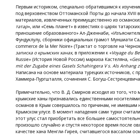
Первым историком, специально обратившимся к изучению
под верховенством Оттоманской Порты до начала XVIII в
материалов, извлеченных преимущественно из османских
татар
», или «Семь планет» в известиях о царях татарски
приношение образованного» Ал-Дженнаби, «Изъяснитель
Фундуклулу, сборники официальных грамот Муншиати Салат
commerce de la Mer Noire» (Трактат о торговле на Черном
записка о крымских ханах,
в приложении к «
Voyage
du
Be
Russie» (История Новой России) маркиза Кастеляна, «
Ges
mit
der
Zugabe
eines
Gasels
Schahingera
V
s
.
Als
Anhang
z
Написана на основе материала турецких источников, с п
Хаммера-Пургшталля, сочинения С. Богуш-Сестренцевича,
Примечательно, что В. Д. Смирнов исходил из того, чт
крымские ханы признавались единственными носителями
османов в Крым совершилось по причинам, не имевшим 
Крымском улусе. В момент нападения сами турки считали
этот улус стал приобретать все большее самостоятельн
произошло случайно и спустя некоторое время после ов
качестве хана Менгли-Гирея, считавшегося вассалом осма