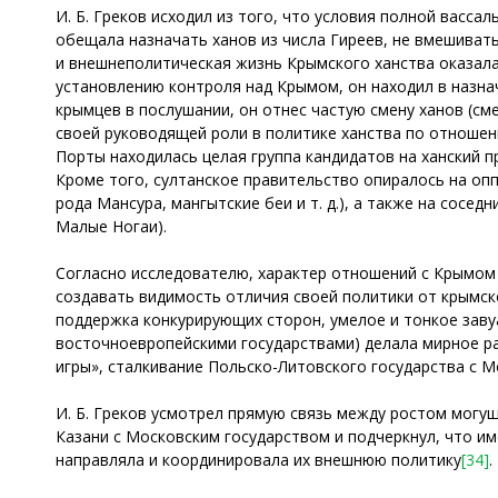
И. Б. Греков исходил из того, что условия полной васс
обещала назначать ханов из числа Гиреев, не вмешивать
и внешнеполитическая жизнь Крымского ханства оказал
установлению контроля над Крымом, он находил в назна
крымцев в послушании, он отнес частую смену ханов (см
своей руководящей роли в политике ханства по отношен
Порты находилась целая группа кандидатов на ханский п
Кроме того, султанское правительство опиралось на оп
рода Мансура, мангытские беи и т. д.), а также на сосе
Малые Ногаи).
Согласно исследователю, характер отношений с Крымом
создавать видимость отличия своей политики от крымс
поддержка конкурирующих сторон, умелое и тонкое зав
восточноевропейскими государствами) делала мирное р
игры», сталкивание Польско-Литовского государства с 
И. Б. Греков усмотрел прямую связь между ростом могущ
Казани с Московским государством и подчеркнул, что им
направляла и координировала их внешнюю политику
[34]
.