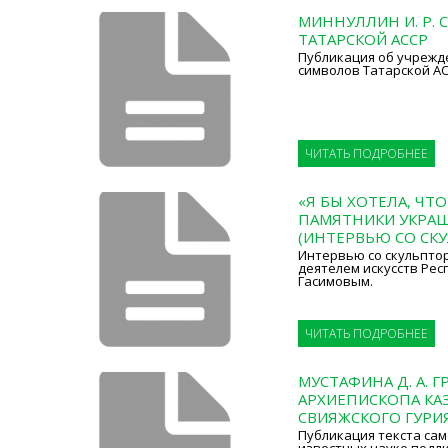
МИННУЛЛИН И. Р.
ТАТАРСКОЙ АССР
Публикация об учрежд
символов Татарской АС
ЧИТАТЬ ПОДРОБНЕЕ
«Я БЫ ХОТЕЛА, ЧТ
ПАМЯТНИКИ УКРАШ
(ИНТЕРВЬЮ СО СК
Интервью со скульпто
деятелем искусств Рес
Гасимовым.
ЧИТАТЬ ПОДРОБНЕЕ
МУСТАФИНА Д. А. 
АРХИЕПИСКОПА КА
СВИЯЖСКОГО ГУРИ
Публикация текста сам
известных науке подл