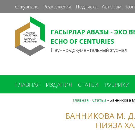
О журнале
Редколлегия
Подписка
Авторам
Кон
ГАСЫРЛАР АВАЗЫ - ЭХО В
ECHO OF CENTURIES
Научно-документальный журнал
ГЛАВНАЯ
ИЗДАНИЯ
СТАТЬИ
РУБРИКИ
Главная
»
Статьи
»
Банникова М.
Вы
здесь
БАННИКОВА М. Д
НИЯЗА ХА