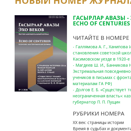
НОВЫЙ НОМЕР ЖУРНАЛ
ГАСЫРЛАР АВАЗЫ -
ECHO OF CENTURIES 
ЧИТАЙТЕ В НОМЕРЕ
- Галлямова А. Г., Ханипова
становления советской шко
Касимовском уезде в 1920-е 
- Магдеев Ш. И., Банникова Н
Экстремальная повседневно
учеников в письмах с фронта
материалам ГА РФ)
- Долгов Е. Б. «Существует 
неограниченная власть»: ка
губернатор П. П. Пущин
РУБРИКИ НОМЕРА
ХХ век: страницы истории
Время в судьбах и документ