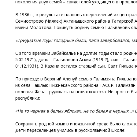
поколения двух семей – свидетелей уходящего в прошло
В 1936 г., в результате плановых переселений из центра
Семиострово (Чиялек) Актанышского района Татарской А
имени Молотова. Покинуть родину семью Гильвановых зас
«Тридцатые годы голодные были, папа завербовался, мам
С этого времени Забайкалье на долгие годы стало родин
5.02.1971), дочь – Гильванова Аския (1919-?), сын – Гильв
01.12.1931). В Казани остался старший сын, Саит Гильван
По приезде в Верхний Аленуй семью Галимзяна Гильвано
из села Ташлык Нижнекамского района ТАССР. Галимзян р
полозья. Жена трудилась на полях колхоза. Не просто б
республики:
«Не то черная в белых яблоках, не то белая в черных…»
Сохранить родной язык в иноязычной среде было сложно
Дети переселенцев учились в русскоязычной школе: