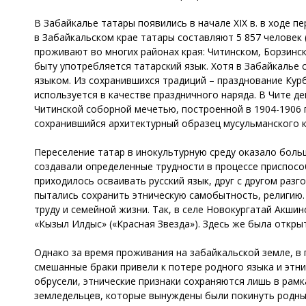
В Забайкалье татары появились в начале XIX в. в ходе п
в Забайкальском крае татары составляют 5 857 человек (
проживают во многих районах края: Читинском, Борзинск
быту употребляется татарский язык. Хотя в Забайкалье
языком. Из сохранившихся традиций – празднование Кур
используется в качестве праздничного наряда. В Чите д
Читинской соборной мечетью, построенной в 1904-1906 
сохранившийся архитектурный образец мусульманского к
Переселение татар в инокультурную среду оказало больш
создавали определенные трудности в процессе приспос
приходилось осваивать русский язык, друг с другом раз
пытались сохранить этническую самобытность, религию.
труду и семейной жизни. Так, в селе Новокургатай Акшин
«Кызыл Илдыс» («Красная Звезда»). Здесь же была открыт
Однако за время проживания на забайкальской земле, в 
смешанные браки привели к потере родного языка и этни
обрусели, этнические признаки сохраняются лишь в рамк
земледельцев, которые вынуждены были покинуть родные