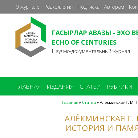
О журнале
Редколлегия
Подписка
Авторам
Кон
ГАСЫРЛАР АВАЗЫ - ЭХО В
ECHO OF CENTURIES
Научно-документальный журнал
ГЛАВНАЯ
ИЗДАНИЯ
СТАТЬИ
РУБРИКИ
Главная
»
Статьи
»
Алёкминская Г. М.
Вы
здесь
АЛЁКМИНСКАЯ Г. 
ИСТОРИЯ И ПАМЯ