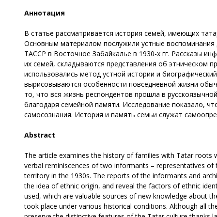
Аннотация
В статье рассматривается история семей, имеющих тата
Основным материалом послужили устные воспоминания д
ТАССР в Восточное Забайкалье в 1930-х гг. Рассказы и
их семей, складываются представления об этническом п
использовались метод устной истории и биографически
вырисовываются особенности повседневной жизни обычн
то, что вся жизнь респондентов прошла в русскоязычной
благодаря семейной памяти. Исследование показало, ч
самосознания. История и память семьи служат самоопр
Abstract
The article examines the history of families with Tatar roots
verbal reminiscences of two informants – representatives of
territory in the 1930s. The reports of the informants and arch
the idea of ethnic origin, and reveal the factors of ethnic id
used, which are valuable sources of new knowledge about the pa
took place under various historical conditions. Although all 
preserve the distinctive features of the Tatar culture thank