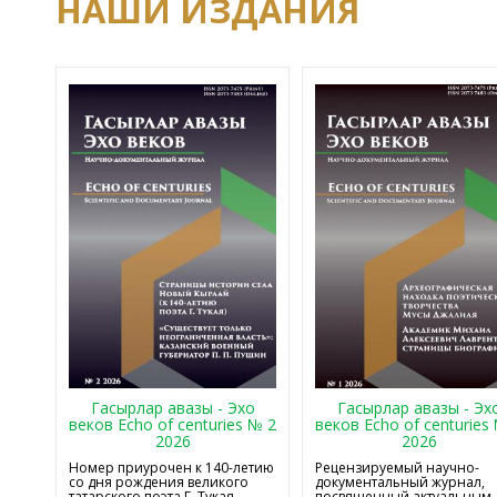
НАШИ ИЗДАНИЯ
Гасырлар авазы - Эхо
Гасырлар авазы - Эх
веков Echo of centuries № 2
веков Echo of centuries
2026
2026
Номер приурочен к 140-летию
Рецензируемый научно-
со дня рождения великого
документальный журнал,
татарского поэта Г. Тукая
посвященный актуальным