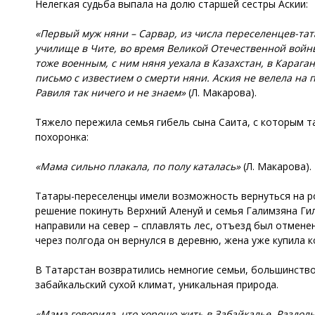
Нелегкая судьба выпала на долю старшей сестры Аскии:
«Первый муж няни – Сарвар, из числа переселенцев-тата
училище в Чите, во время Великой Отечественной войны
тоже военным, с ним няня уехала в Казахстан, в Караган
письмо с известием о смерти няни. Аския не велела на 
Равиля так ничего и не знаем»
(Л. Макарова).
Тяжело пережила семья гибель сына Саита, с которым т
похоронка:
«Мама сильно плакала, по полу каталась»
(Л. Макарова).
Татары-переселенцы имели возможность вернуться на ро
решение покинуть Верхний Аленуй и семья Галимзяна Гил
направили на север – сплавлять лес, отъезд был отмене
через полгода он вернулся в деревню, жена уже купила 
В Татарстан возвратились немногие семьи, большинство
забайкальский сухой климат, уникальная природа.
«Мама говорила, что хорошо жить в Забайкалье. Раздол