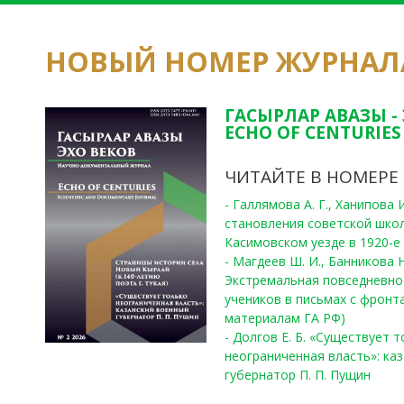
НОВЫЙ НОМЕР ЖУРНАЛ
ГАСЫРЛАР АВАЗЫ -
ECHO OF CENTURIES 
ЧИТАЙТЕ В НОМЕРЕ
- Галлямова А. Г., Ханипова
становления советской шко
Касимовском уезде в 1920-е 
- Магдеев Ш. И., Банникова Н
Экстремальная повседневно
учеников в письмах с фронта
материалам ГА РФ)
- Долгов Е. Б. «Существует 
неограниченная власть»: ка
губернатор П. П. Пущин