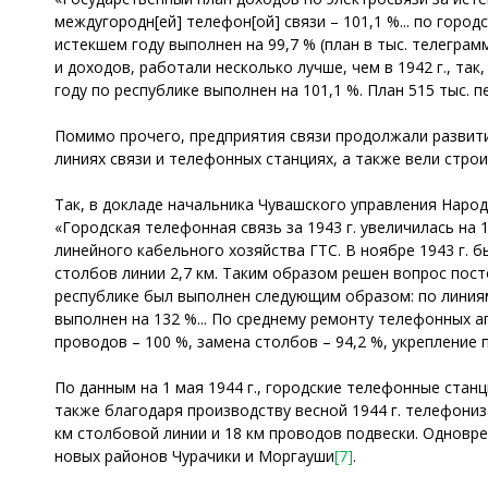
междугородн[ей] телефон[ой] связи – 101,1 %... по городс
истекшем году выполнен на 99,7 % (план в тыс. телеграм
и доходов, работали несколько лучше, чем в 1942 г., та
году по республике выполнен на 101,1 %. План 515 тыс.
Помимо прочего, предприятия связи продолжали развит
линиях связи и телефонных станциях, а также вели стро
Так, в докладе начальника Чувашского управления Народ
«Городская телефонная связь за 1943 г. увеличилась на 1
линейного кабельного хозяйства ГТС. В ноябре 1943 г. 
столбов линии 2,7 км. Таким образом решен вопрос пост
республике был выполнен следующим образом: по линиям 
выполнен на 132 %... По среднему ремонту телефонных а
проводов – 100 %, замена столбов – 94,2 %, укрепление п
По данным на 1 мая 1944 г., городские телефонные стан
также благодаря производству весной 1944 г. телефониз
км столбовой линии и 18 км проводов подвески. Одновре
новых районов Чурачики и Моргауши
[7]
.