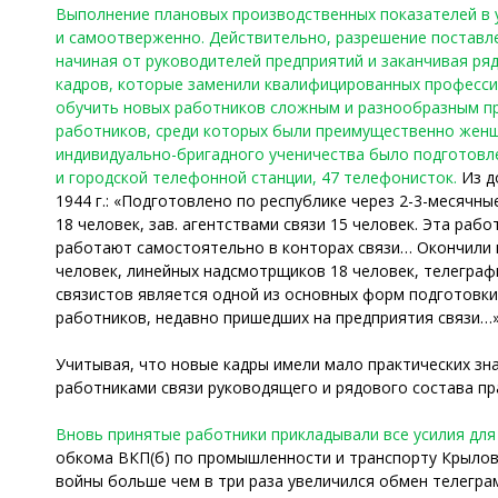
Выполнение плановых производственных показателей в у
и самоотверженно. Действительно, разрешение поставле
начиная от руководителей предприятий и заканчивая ря
кадров, которые заменили квалифицированных профессио
обучить новых работников сложным и разнообразным пр
работников, среди которых были преимущественно женщин
индивидуально-бригадного ученичества было подготовле
и городской телефонной станции, 47 телефонисток.
Из д
1944 г.: «Подготовлено по республике через 2-3-месячн
18 человек, зав. агентствами связи 15 человек. Эта ра
работают самостоятельно в конторах связи… Окончили к
человек, линейных надсмотрщиков 18 человек, телеграф
связистов является одной из основных форм подготовк
работников, недавно пришедших на предприятия связи…
Учитывая, что новые кадры имели мало практических зн
работниками связи руководящего и рядового состава пр
Вновь принятые работники прикладывали все усилия для
обкома ВКП(б) по промышленности и транспорту Крылова
войны больше чем в три раза увеличился обмен телеграм