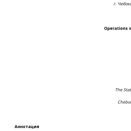
г. Чебо
Operations 
The Sta
Chebok
Аннотация