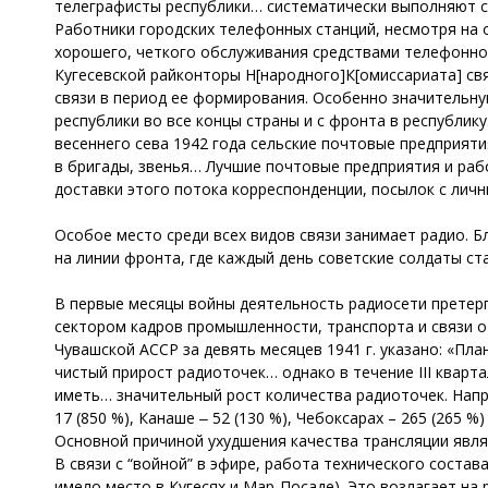
телеграфисты республики… систематически выполняют с
Работники городских телефонных станций, несмотря на
хорошего, четкого обслуживания средствами телефонной
Кугесевской райконторы Н[народного]К[омиссариата] св
связи в период ее формирования. Особенно значительн
республики во все концы страны и с фронта в республик
весеннего сева 1942 года сельские почтовые предприят
в бригады, звенья… Лучшие почтовые предприятия и раб
доставки этого потока корреспонденции, посылок с ли
Особое место среди всех видов связи занимает радио. 
на линии фронта, где каждый день советские солдаты ст
В первые месяцы войны деятельность радиосети претерп
сектором кадров промышленности, транспорта и связи о
Чувашской АССР за девять месяцев 1941 г. указано: «Пл
чистый прирост радиоточек… однако в течение III кварт
иметь… значительный рост количества радиоточек. Наприм
17 (850 %), Канаше ‒ 52 (130 %), Чебоксарах – 265 (265 
Основной причиной ухудшения качества трансляции явл
В связи с “войной” в эфире, работа технического соста
имело место в Кугесях и Мар-Посаде). Это возлагает на