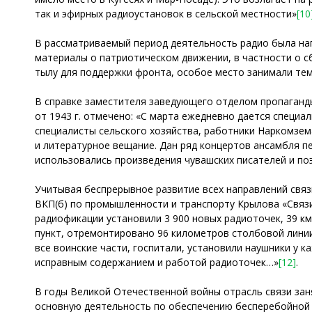
так и эфирных радиоустановок в сельской местности»
[10
В рассматриваемый период деятельность радио была нап
материалы о патриотическом движении, в частности о с
тылу для поддержки фронта, особое место занимали тем
В справке заместителя заведующего отделом пропаганд
от 1943 г. отмечено: «С марта ежедневно дается специа
специалисты сельского хозяйства, работники Наркомзем
и литературное вещание. Дан ряд концертов ансамбля п
использовались произведения чувашских писателей и п
Учитывая беспрерывное развитие всех направлений связ
ВКП(б) по промышленности и транспорту Крылова «Связи
радиофикации установили 3 900 новых радиоточек, 39 к
пункт, отремонтировано 96 километров столбовой линии
все воинские части, госпитали, установили наушники у 
исправным содержанием и работой радиоточек…»
[12]
.
В годы Великой Отечественной войны отрасль связи заня
основную деятельность по обеспечению бесперебойной с