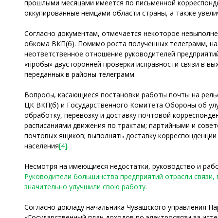
прошлыми месяцами имеется по письменной корреспонде
оккупированные немцами области страны, а также увели
Согласно документам, отмечается некоторое невыполнен
обкома ВКП(б). Помимо роста полученных телеграмм, н
неответственное отношение руководителей предприятий
«пробы» двусторонней проверки исправности связи в вых
переданных в районы телеграмм.
Вопросы, касающиеся постановки работы почты на рельс
ЦК ВКП(б) и Государственного Комитета Обороны об улу
обработку, перевозку и доставку почтовой корреспонде
расписаниями движения по трактам; партийными и сове
почтовых ящиков; выполнять доставку корреспонденции 
населения
[4]
.
Несмотря на имеющиеся недостатки, руководство и рабо
Руководители большинства предприятий отрасли связи,
значительно улучшили свою работу.
Согласно докладу начальника Чувашского управления Нар
«Государственный план доходов по электросвязи за истекши