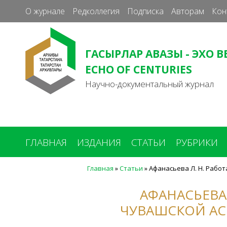
О журнале
Редколлегия
Подписка
Авторам
Кон
ГАСЫРЛАР АВАЗЫ - ЭХО В
ECHO OF CENTURIES
Научно-документальный журнал
ГЛАВНАЯ
ИЗДАНИЯ
СТАТЬИ
РУБРИКИ
Главная
»
Статьи
»
Афанасьева Л. Н. Работ
Вы
здесь
АФАНАСЬЕВА
ЧУВАШСКОЙ АС