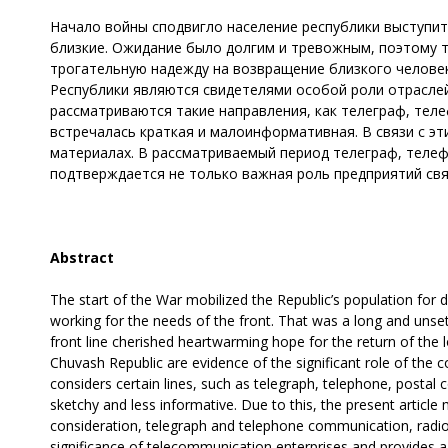
Начало войны сподвигло население республики выступить
близкие. Ожидание было долгим и тревожным, поэтому 
трогательную надежду на возвращение близкого челове
Республики являются свидетелями особой роли отраслей
рассматриваются такие направления, как телеграф, тел
встречалась краткая и малоинформативная. В связи с э
материалах. В рассматриваемый период телеграф, телефо
подтверждается не только важная роль предприятий связ
Abstract
The start of the War mobilized the Republic’s population for d
working for the needs of the front. That was a long and unset
front line cherished heartwarming hope for the return of the
Chuvash Republic are evidence of the significant role of the
considers certain lines, such as telegraph, telephone, postal
sketchy and less informative. Due to this, the present articl
consideration, telegraph and telephone communication, radio an
significance of telecommunication enterprises and provides a