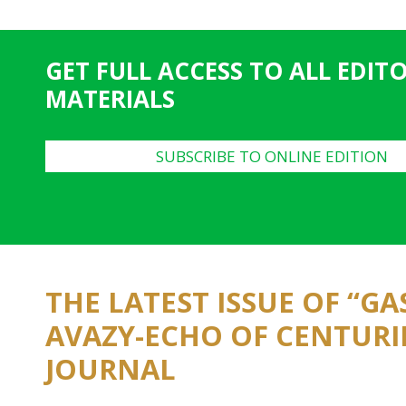
g
e
GET FULL ACCESS TO ALL EDIT
s
MATERIALS
SUBSCRIBE TO ONLINE EDITION
THE LATEST ISSUE OF “G
AVAZY-ECHO OF CENTURI
JOURNAL