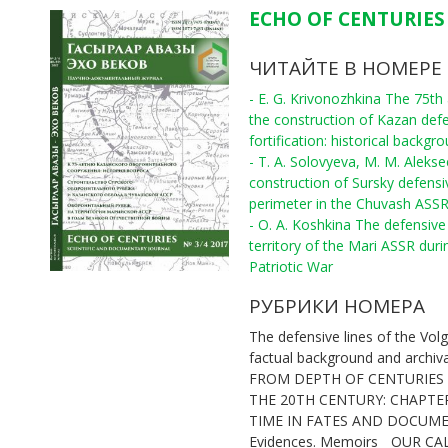
ECHO OF CENTURIES 
ЧИТАЙТЕ В НОМЕРЕ
- E. G. Krivonozhkina The 75th
the construction of Kazan def
fortification: historical backgr
- T. A. Solovyeva, M. M. Aleks
construction of Sursky defensi
perimeter in the Chuvash ASS
- O. A. Koshkina The defensive 
territory of the Mari ASSR duri
Patriotic War
РУБРИКИ НОМЕРА
The defensive lines of the Volg
factual background and archiv
FROM DEPTH OF CENTURIES
THE 20TH CENTURY: CHAPTE
TIME IN FATES AND DOCUM
Evidences. Memoirs
OUR CA