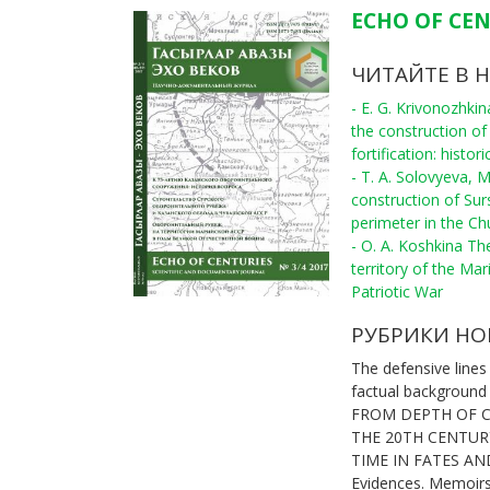
ECHO OF CEN
ЧИТАЙТЕ В 
- E. G. Krivonozhki
the construction of
fortification: histo
- T. A. Solovyeva, 
construction of Sur
perimeter in the C
- O. A. Koshkina The
territory of the Ma
Patriotic War
РУБРИКИ НО
The defensive lines
factual background
FROM DEPTH OF 
THE 20TH CENTUR
TIME IN FATES A
Evidences. Memoir