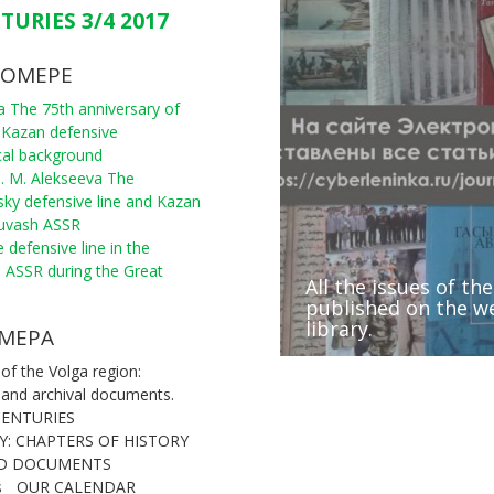
TURIES 3/4 2017
НОМЕРЕ
na The 75th anniversary of
 Kazan defensive
rical background
M. M. Alekseeva The
sky defensive line and Kazan
huvash ASSR
 defensive line in the
ri ASSR during the Great
All the issues of th
Presentation of E. I
A round table discu
published on the we
Volga region during
Peter I and historic
library.
Conferences and f
IX Forum of archivi
(1670-1671)”
and Cis-Urals regio
МЕРА
 of the Volga region:
 and archival documents.
CENTURIES
Y: CHAPTERS OF HISTORY
ND DOCUMENTS
s
OUR CALENDAR