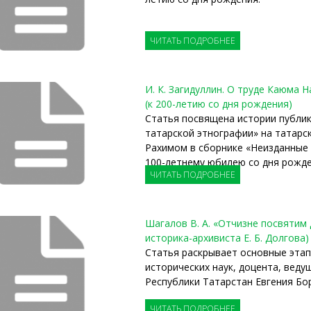
ЧИТАТЬ ПОДРОБНЕЕ
И. К. Загидуллин. О труде Каюма
(к 200-летию со дня рождения)
Статья посвящена истории публи
татарской этнографии» на татарск
Рахимом в сборнике «Неизданные
100-летнему юбилею со дня рожде
ЧИТАТЬ ПОДРОБНЕЕ
Шагалов В. А. «Отчизне посвятим
историка-архивиста Е. Б. Долгова)
Статья раскрывает основные этап
исторических наук, доцента, веду
Республики Татарстан Евгения Бо
ЧИТАТЬ ПОДРОБНЕЕ