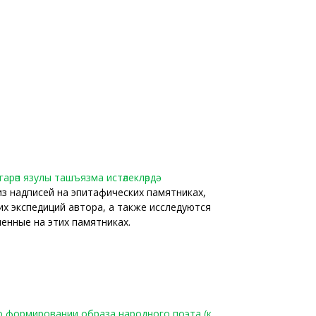
арәп язулы ташъязма истәлекләрдә
из надписей на эпитафических памятниках,
их экспедиций автора, а также исследуются
ленные на этих памятниках.
у о формировании образа народного поэта (к