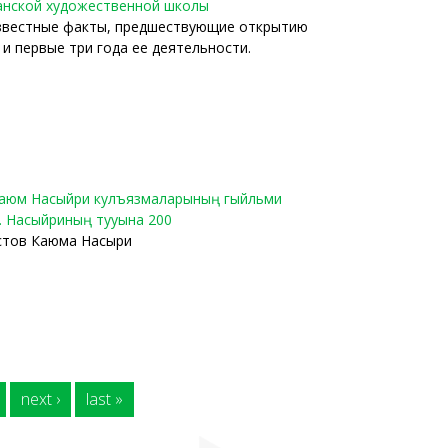
занской художественной школы
звестные факты, предшествующие открытию
и первые три года ее деятельности.
. Каюм Насыйри кулъязмаларының гыйльми
К. Насыйриның тууына 200
кстов Каюма Насыри
next ›
last »