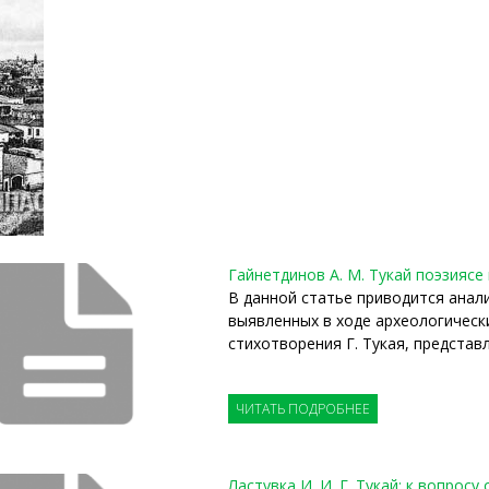
Гайнетдинов А. М. Тукай поэзиясе г
В данной статье приводится анал
выявленных в ходе археологическ
стихотворения Г. Тукая, представ
ЧИТАТЬ ПОДРОБНЕЕ
Ластувка И. И. Г. Тукай: к вопрос