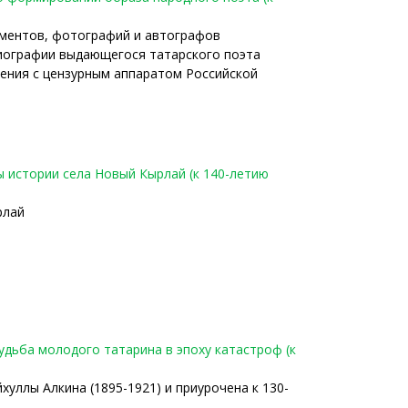
ументов, фотографий и автографов
иографии выдающегося татарского поэта
ения с цензурным аппаратом Российской
цы истории села Новый Кырлай (к 140-летию
рлай
судьба молодого татарина в эпоху катастроф (к
уллы Алкина (1895-1921) и приурочена к 130-