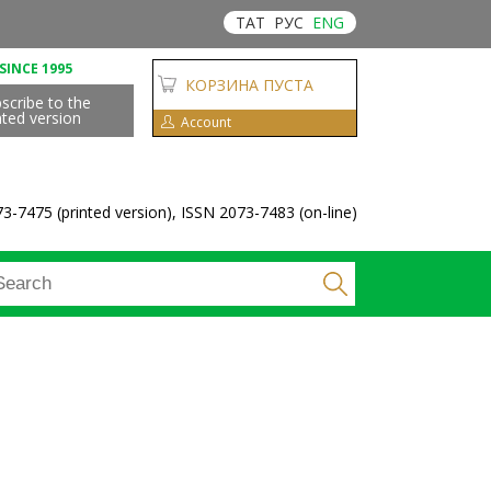
ТАТ
РУС
ENG
SINCE 1995
КОРЗИНА ПУСТА
scribe to the
nted version
Account
3-7475 (printed version), ISSN 2073-7483 (on-line)