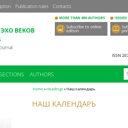
Skip
iption
Publication rules
Сontacts
to
MORE THAN 400 AUTHORS
ISSUED 
main
Subscribe to online
Sub
content
 ЭХО ВЕКОВ
edition
pri
S
ournal
ISSN 207
SECTIONS
AUTHORS
Home
»
Headings
»
Наш календарь
НАШ КАЛЕНДАРЬ