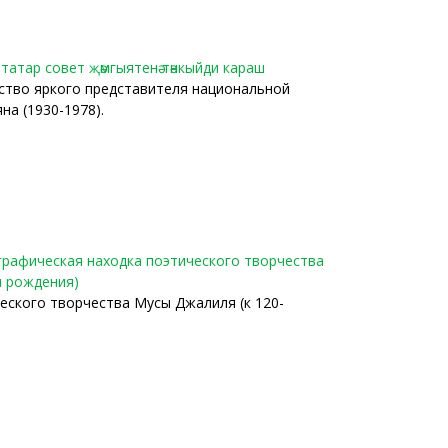
 татар совет җәмгыятенә тәнкыйди караш
ство яркого представителя национальной
на (1930-1978).
еографическая находка поэтического творчества
я рождения)
еского творчества Мусы Джалиля (к 120-