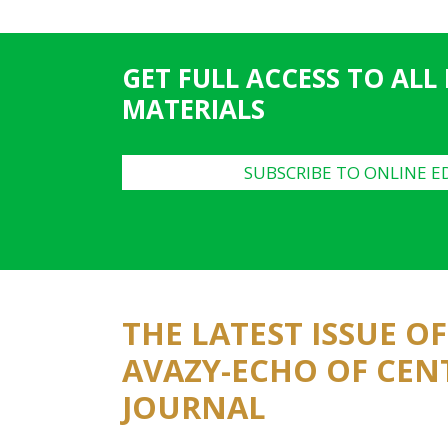
g
e
GET FULL ACCESS TO ALL
s
MATERIALS
SUBSCRIBE TO ONLINE E
THE LATEST ISSUE O
AVAZY-ECHO OF CEN
JOURNAL