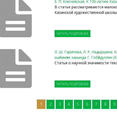
Е. П. Ключевская. К 130-летию Ка
В статье рассматриваются малои
Казанской художественной школы 
ЧИТАТЬ ПОДРОБНЕЕ
Л. Ш. Гарипова, Л. Р. Надыршина
кыйммәте хакында Г. Гобәйдуллин (
Статья о научной значимости те
ЧИТАТЬ ПОДРОБНЕЕ
1
2
3
4
5
6
7
8
9