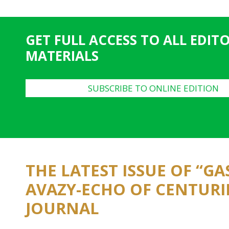
g
e
GET FULL ACCESS TO ALL EDIT
s
MATERIALS
SUBSCRIBE TO ONLINE EDITION
THE LATEST ISSUE OF “G
AVAZY-ECHO OF CENTURI
JOURNAL