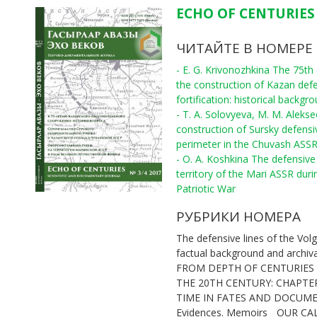
ECHO OF CENTURIES 
ЧИТАЙТЕ В НОМЕРЕ
- E. G. Krivonozhkina The 75th
the construction of Kazan def
fortification: historical backgr
- T. A. Solovyeva, M. M. Aleks
construction of Sursky defensi
perimeter in the Chuvash ASS
- O. A. Koshkina The defensive 
territory of the Mari ASSR duri
Patriotic War
РУБРИКИ НОМЕРА
The defensive lines of the Volg
factual background and archiv
FROM DEPTH OF CENTURIES
THE 20TH CENTURY: CHAPTE
TIME IN FATES AND DOCUM
Evidences. Memoirs
OUR CA