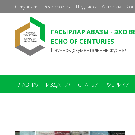
О журнале
Редколлегия
Подписка
Авторам
Кон
ГАСЫРЛАР АВАЗЫ - ЭХО В
ECHO OF CENTURIES
Научно-документальный журнал
ГЛАВНАЯ
ИЗДАНИЯ
СТАТЬИ
РУБРИКИ