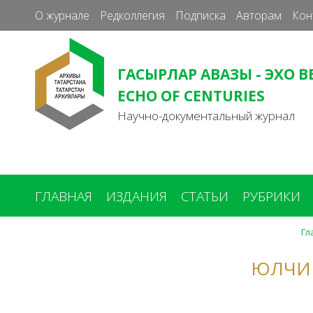
О журнале
Редколлегия
Подписка
Авторам
Кон
ГАСЫРЛАР АВАЗЫ - ЭХО В
ECHO OF CENTURIES
Научно-документальный журнал
ГЛАВНАЯ
ИЗДАНИЯ
СТАТЬИ
РУБРИКИ
Гл
Вы
здесь
ЮЛЧИ