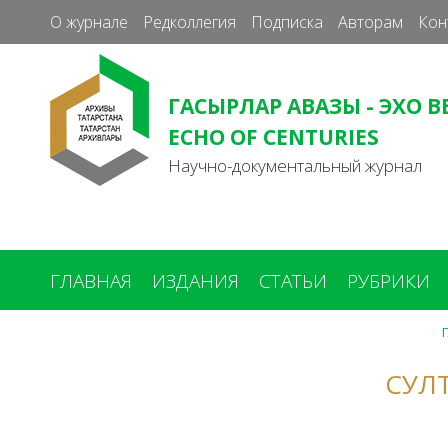
О журнале
Редколлегия
Подписка
Авторам
Кон
ГАСЫРЛАР АВАЗЫ - ЭХО В
ECHO OF CENTURIES
Научно-документальный журнал
ГЛАВНАЯ
ИЗДАНИЯ
СТАТЬИ
РУБРИКИ
Вы
здесь
СУЛ