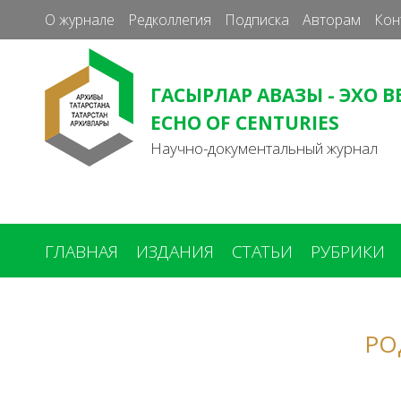
О журнале
Редколлегия
Подписка
Авторам
Кон
ГАСЫРЛАР АВАЗЫ - ЭХО В
ECHO OF CENTURIES
Научно-документальный журнал
ГЛАВНАЯ
ИЗДАНИЯ
СТАТЬИ
РУБРИКИ
Вы
здесь
РО