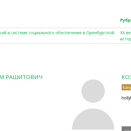
Рубр
нсий в системе социального обеспечения в Оренбургской
ХХ ве
исто
АМ РАШИТОВИЧ
КО
Кан
holl
по