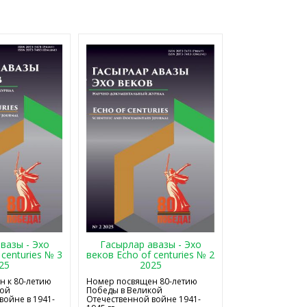
Гасырлар авазы - Эхо
вазы - Эхо
веков Echo of centuries № 2
 centuries № 3
2025
25
Номер посвящен 80-летию
 к 80-летию
Победы в Великой
кой
Отечественной войне 1941-
войне в 1941-