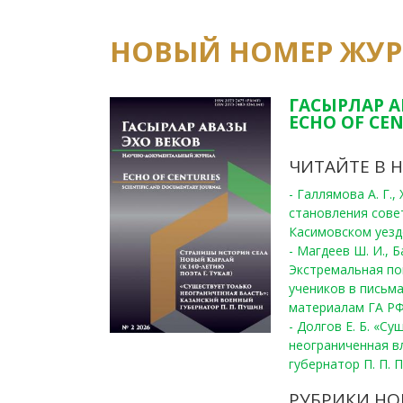
НОВЫЙ НОМЕР ЖУ
ГАСЫРЛАР А
ECHO OF CEN
ЧИТАЙТЕ В 
- Галлямова А. Г.
становления сове
Касимовском уезде
- Магдеев Ш. И., Б
Экстремальная по
учеников в письма
материалам ГА РФ
- Долгов Е. Б. «С
неограниченная в
губернатор П. П. 
РУБРИКИ НО