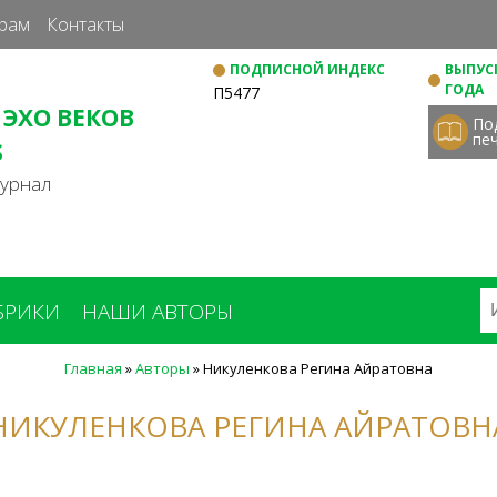
Перейти
рам
Контакты
к
ПОДПИСНОЙ ИНДЕКС
ВЫПУСК
основному
ГОДА
П5477
содержанию
 ЭХО ВЕКОВ
По
пе
S
журнал
БРИКИ
НАШИ АВТОРЫ
Главная
»
Авторы
»
Никуленкова Регина Айратовна
НИКУЛЕНКОВА РЕГИНА АЙРАТОВН