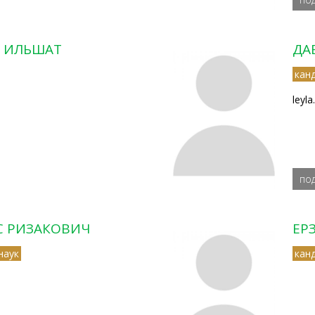
 ИЛЬШАТ
ДА
кан
leyl
по
С РИЗАКОВИЧ
ЕР
наук
кан