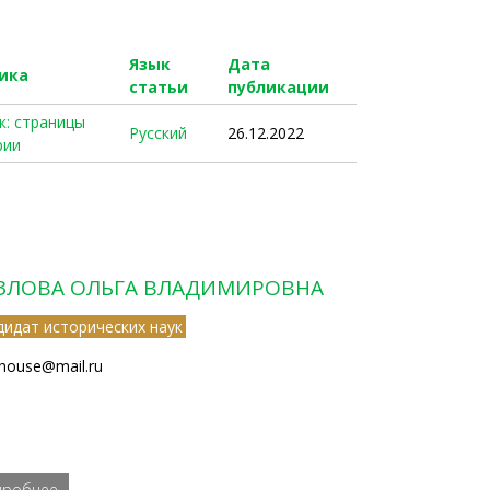
Язык
Дата
ика
статьи
публикации
к: страницы
Русский
26.12.2022
рии
ЗЛОВА ОЛЬГА ВЛАДИМИРОВНА
дидат исторических наук
yhouse@mail.ru
дробнее