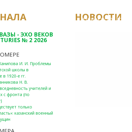
РНАЛА
НОВОСТИ
Юным исследовате
конкурсах Татарс
ВАЗЫ - ЭХО ВЕКОВ
TURIES № 2 2026
НОМЕРЕ
, Ханипова И. И. Проблемы
тской школы в
 в 1920-е гг.
анникова Н. В.
вседневность учителей и
х с фронта (по
)
уществует только
ласть»: казанский военный
Пущин
Победители конку
Сотрудники редак
МЕРА