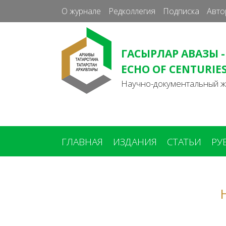
О журнале
Редколлегия
Подписка
Авто
ГАСЫРЛАР АВАЗЫ -
ECHO OF CENTURIE
Научно-документальный 
ГЛАВНАЯ
ИЗДАНИЯ
СТАТЬИ
РУ
Вы
здесь