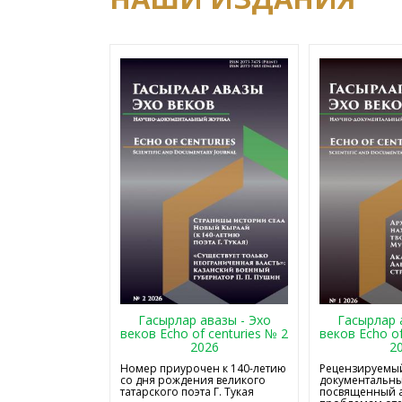
Гасырлар авазы - Эхо
Гасырлар 
веков Echo of centuries № 2
веков Echo of
2026
2
Номер приурочен к 140-летию
Рецензируемый
со дня рождения великого
документальны
татарского поэта Г. Тукая
посвященный 