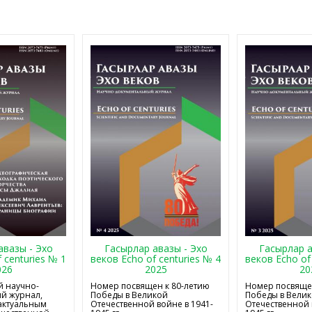
авазы - Эхо
Гасырлар авазы - Эхо
Гасырлар а
 centuries № 1
веков Echo of centuries № 4
веков Echo of
026
2025
20
 научно-
Номер посвящен к 80-летию
Номер посвящен
й журнал,
Победы в Великой
Победы в Вели
актуальным
Отечественной войне в 1941-
Отечественной 