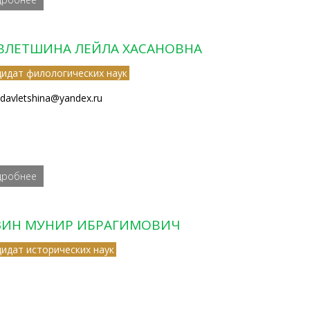
ВЛЕТШИНА ЛЕЙЛА ХАСАНОВНА
дидат филологических наук
a.davletshina@yandex.ru
дробнее
ЗИН МУНИР ИБРАГИМОВИЧ
дидат исторических наук