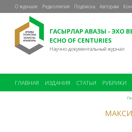
О журнале
Редколлегия
Подписка
Авторам
Кон
ГАСЫРЛАР АВАЗЫ - ЭХО В
ECHO OF CENTURIES
Научно-документальный журнал
ГЛАВНАЯ
ИЗДАНИЯ
СТАТЬИ
РУБРИКИ
Гл
Вы
здесь
МАКСИ