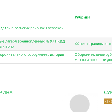
Рубрика
 детей в сельских районах Татарской
нные лагеря военнопленных № 97 НКВД
ХХ век: страницы ист
з к вопр
оборонительного сооружения: история
Оборонительные руб
факты и архивные д
РИНА
СУ
кан