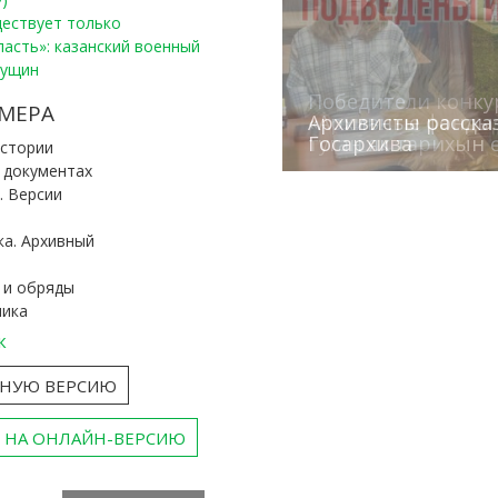
уществует только
ласть»: казанский военный
Пущин
Победители конку
Сотрудники редак
МЕРА
«Архивные фонды –
Архивисты рассказ
Эхо веков» встрет
туган як тарихын 
Госархива
(КХТИ)
«Мир архивов скво
истории
и документах
. Версии
ка. Архивный
 и обряды
ника
к
ТНУЮ ВЕРСИЮ
 НА ОНЛАЙН-ВЕРСИЮ