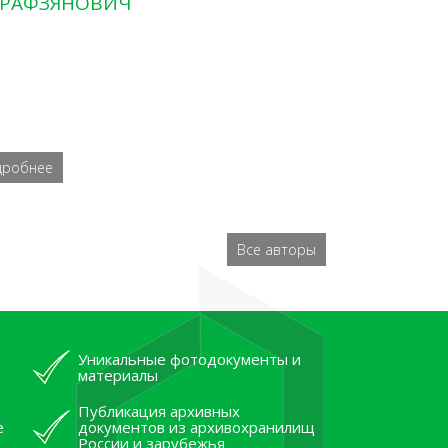
РАФЗЯНОВИЧ
дробнее
Все авторы
Уникальные фотодокументы и
материалы
Публикация архивных
е
документов из архивохранилищ
России и зарубежья