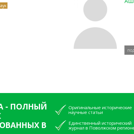
АШ
аук
по
А - ПОЛНЫЙ
Оригинальные исторические
научные статьи
Х
ОВАННЫХ В
Единственный исторический
журнал в Поволжском регион