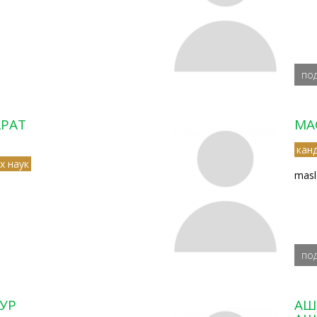
по
РАТ
МА
кан
х наук
masl
по
УР
АШ