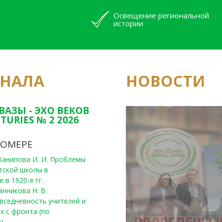
Освещение региональной
истории
РНАЛА
НОВОСТИ
Юным исследовате
конкурсах Татарс
ВАЗЫ - ЭХО ВЕКОВ
TURIES № 2 2026
НОМЕРЕ
, Ханипова И. И. Проблемы
тской школы в
 в 1920-е гг.
анникова Н. В.
вседневность учителей и
х с фронта (по
)