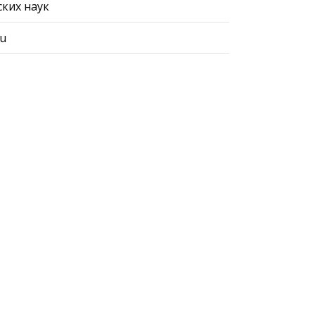
ких наук
ru