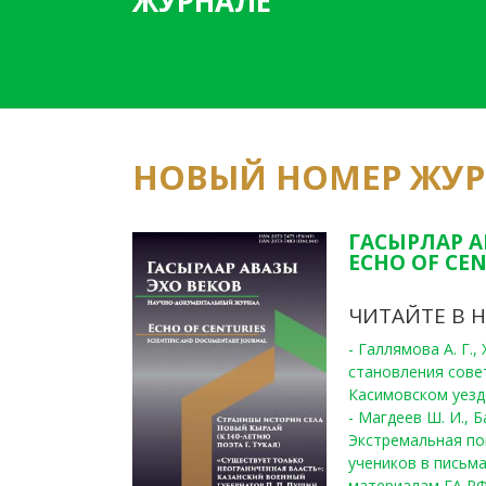
ЖУРНАЛЕ
НОВЫЙ НОМЕР ЖУ
ГАСЫРЛАР А
ECHO OF CEN
ЧИТАЙТЕ В 
- Галлямова А. Г.
становления сове
Касимовском уезде
- Магдеев Ш. И., Б
Экстремальная по
учеников в письма
материалам ГА РФ