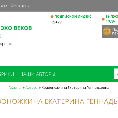
Перейти
рам
Контакты
к
ПОДПИСНОЙ ИНДЕКС
ВЫПУСК
основному
ГОДА
П5477
содержанию
 ЭХО ВЕКОВ
По
пе
S
журнал
БРИКИ
НАШИ АВТОРЫ
Главная
»
Авторы
»
Кривоножкина Екатерина Геннадьевна
ВОНОЖКИНА ЕКАТЕРИНА ГЕННАДЬ