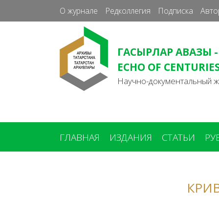
О журнале
Редколлегия
Подписка
Авто
ГАСЫРЛАР АВАЗЫ -
ECHO OF CENTURIE
Научно-документальный 
ГЛАВНАЯ
ИЗДАНИЯ
СТАТЬИ
РУ
Вы
здесь
КРИ