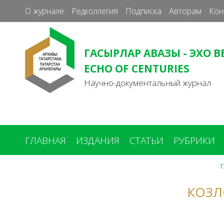
О журнале
Редколлегия
Подписка
Авторам
Кон
ГАСЫРЛАР АВАЗЫ - ЭХО В
ECHO OF CENTURIES
Научно-документальный журнал
ГЛАВНАЯ
ИЗДАНИЯ
СТАТЬИ
РУБРИКИ
Г
Вы
здесь
КОЗЛ