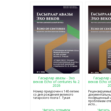
Гасырлар авазы - Эхо
Гасырлар 
веков Echo of centuries № 2
веков Echo of
2026
2
Номер приурочен к 140-летию
Рецензируемый
со дня рождения великого
документальны
татарского поэта Г. Тукая
посвященный 
проблемам от
исто...
Читать отрывок
Читать