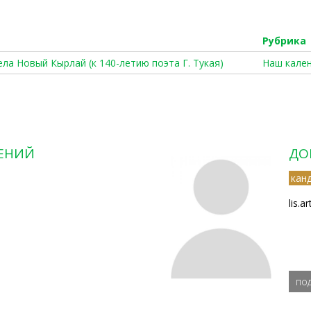
Рубрика
села Новый Кырлай (к 140-летию поэта Г. Тукая)
Наш кале
ЕНИЙ
ДО
кан
lis.a
по