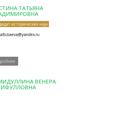
СТИНА ТАТЬЯНА
АДИМИРОВНА
дидат исторических наук
aBiziaeva@yandex.ru
дробнее
МИДУЛЛИНА ВЕНЕРА
РИФУЛЛОВНА