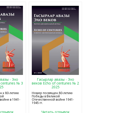
Гасырлар авазы - Эхо
вазы - Эхо
веков Echo of centuries № 2
 centuries № 3
2025
25
Номер посвящен 80-летию
 к 80-летию
Победы в Великой
кой
Отечественной войне 1941-
войне в 1941-
1945 гг.
отрывок
Читать отрывок