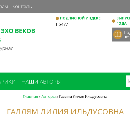
Перейти
рам
Контакты
к
ПОДПИСНОЙ ИНДЕКС
ВЫПУСК
основному
ГОДА
П5477
содержанию
 ЭХО ВЕКОВ
По
пе
S
журнал
БРИКИ
НАШИ АВТОРЫ
Главная
»
Авторы
»
Галлям Лилия Ильдусовна
ГАЛЛЯМ ЛИЛИЯ ИЛЬДУСОВНА