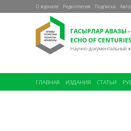
О журнале
Редколлегия
Подписка
Авто
ГАСЫРЛАР АВАЗЫ -
ECHO OF CENTURIE
Научно-документальный 
ГЛАВНАЯ
ИЗДАНИЯ
СТАТЬИ
РУ
Вы
здесь