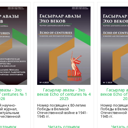
авазы - Эхо
Гасырлар авазы - Эхо
Гасырлар а
 centuries № 1
веков Echo of centuries № 4
веков Echo of
026
2025
20
 научно-
Номер посвящен к 80-летию
Номер посвящен
й журнал,
Победы в Великой
Победы в Вели
актуальным
Отечественной войне в 1941-
Отечественной 
ечественной
1945 гг.
1945 гг.
 отрывок
Читать отрывок
Читать 