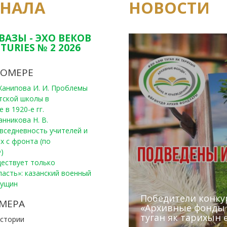
РНАЛА
НОВОСТИ
Юным исследовате
конкурсах Татарс
ВАЗЫ - ЭХО ВЕКОВ
TURIES № 2 2026
НОМЕРЕ
, Ханипова И. И. Проблемы
тской школы в
 в 1920-е гг.
анникова Н. В.
вседневность учителей и
х с фронта (по
)
уществует только
ласть»: казанский военный
Пущин
Победители конку
Сотрудники редак
МЕРА
«Архивные фонды –
Архивисты рассказ
Эхо веков» встрет
туган як тарихын 
Госархива
(КХТИ)
«Мир архивов скво
истории