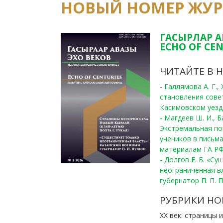
НОВЫЙ НОМЕР ЖУ
ГАСЫРЛАР А
ECHO OF CEN
ЧИТАЙТЕ В 
- Галлямова А. Г.
становления сове
Касимовском уезде
- Магдеев Ш. И., Б
Экстремальная по
учеников в письма
материалам ГА РФ
- Долгов Е. Б. «С
неограниченная в
губернатор П. П. 
РУБРИКИ НО
ХХ век: страницы 