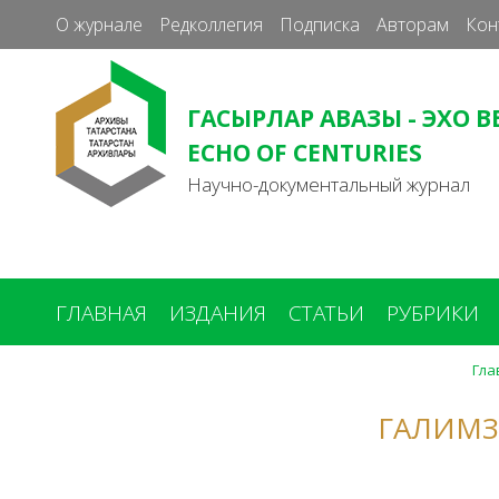
О журнале
Редколлегия
Подписка
Авторам
Кон
ГАСЫРЛАР АВАЗЫ - ЭХО В
ECHO OF CENTURIES
Научно-документальный журнал
ГЛАВНАЯ
ИЗДАНИЯ
СТАТЬИ
РУБРИКИ
Гла
Вы
здесь
ГАЛИМЗ