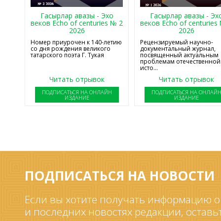
Гасырлар авазы - Эхо
Гасырлар авазы - Эх
веков Echo of centuries № 2
веков Echo of centuries
2026
2026
Номер приурочен к 140-летию
Рецензируемый научно-
со дня рождения великого
документальный журнал,
татарского поэта Г. Тукая
посвященный актуальным
проблемам отечественной
исто...
Читать отрывок
Читать отрывок
ПОДПИСАТЬСЯ НА ОНЛАЙН
ПОДПИСАТЬСЯ НА ОНЛАЙ
ИЗДАНИЕ
ИЗДАНИЕ
ПОДПИСАТЬСЯ НА НОВОСТИ
Если вы хотите получать информацию о
и последних новостях редакции, оставь