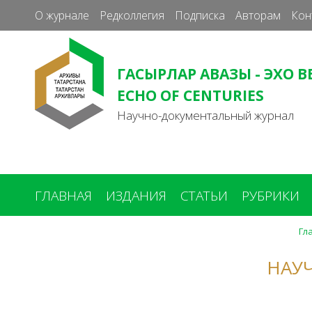
О журнале
Редколлегия
Подписка
Авторам
Кон
ГАСЫРЛАР АВАЗЫ - ЭХО В
ECHO OF CENTURIES
Научно-документальный журнал
ГЛАВНАЯ
ИЗДАНИЯ
СТАТЬИ
РУБРИКИ
Гл
Вы
здесь
НАУ