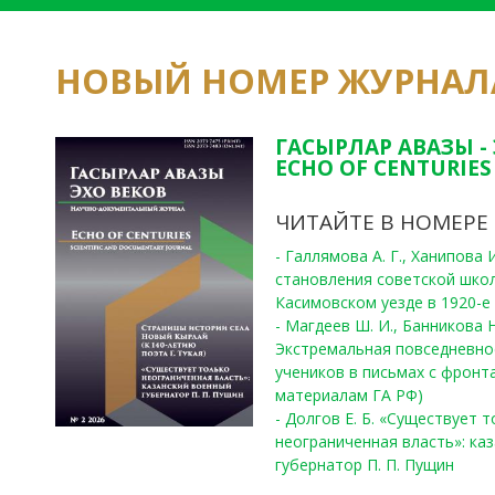
НОВЫЙ НОМЕР ЖУРНАЛ
ГАСЫРЛАР АВАЗЫ -
ECHO OF CENTURIES 
ЧИТАЙТЕ В НОМЕРЕ
- Галлямова А. Г., Ханипова
становления советской шко
Касимовском уезде в 1920-е 
- Магдеев Ш. И., Банникова Н
Экстремальная повседневно
учеников в письмах с фронта
материалам ГА РФ)
- Долгов Е. Б. «Существует 
неограниченная власть»: ка
губернатор П. П. Пущин