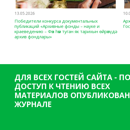
13.05.2026
10.
Победители конкурса документальных
Ар
публикаций «Архивные фонды – науке и
Го
краеведению – Фән һәм туган як тарихын өйрәнүдә
архив фондлары»
ДЛЯ ВСЕХ ГОСТЕЙ САЙТА - 
ДОСТУП К ЧТЕНИЮ ВСЕХ
МАТЕРИАЛОВ ОПУБЛИКОВАН
ЖУРНАЛЕ