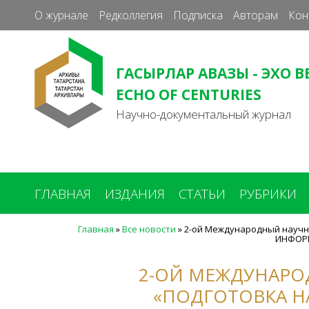
О журнале
Редколлегия
Подписка
Авторам
Кон
ГАСЫРЛАР АВАЗЫ - ЭХО В
ECHO OF CENTURIES
Научно-документальный журнал
ГЛАВНАЯ
ИЗДАНИЯ
СТАТЬИ
РУБРИКИ
Главная
»
Все новости
»
2-ой Международный науч
ИНФОР
Вы
здесь
2-ОЙ МЕЖДУНАРО
«ПОДГОТОВКА Н