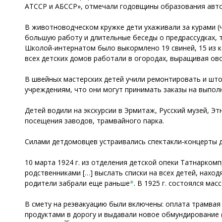
АТССР и АБССР», отмечали годовщины образования авт
В животноводческом кружке дети ухаживали за курами (ч
большую работу и длительные беседы о предрассудках, т
Школой-интернатом было выкормлено 19 свиней, 15 из к
всех детских домов работали в огородах, выращивая овощ
В швейных мастерских детей учили ремонтировать и шт
учреждениям, что они могут принимать заказы на выпол
Детей водили на экскурсии в Эрмитаж, Русский музей, Э
посещения заводов, трамвайного парка.
Силами детдомовцев устраивались спектакли-концерты д
10 марта 1924 г. из отделения детской опеки Татнарком
родственниками […] выслать списки на всех детей, наход
родители забрали еще раньше
*
. В 1925 г. состоялся ма
В смету на реэвакуацию были включены: оплата трамвая
продуктами в дорогу и выдавали новое обмундирование (н