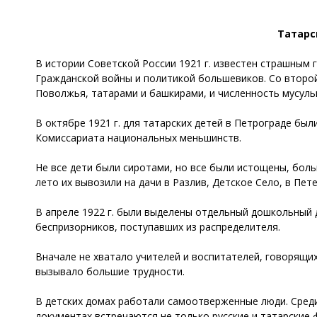
Татарск
В истории Советской России 1921 г. известен страшным 
Гражданской войны и политикой большевиков. Со второ
Поволжья, татарами и башкирами, и численность мусульм
В октябре 1921 г. для татарских детей в Петрограде был
Комиссариата национальных меньшинств.
Не все дети были сиротами, но все были истощены, бол
лето их вывозили на дачи в Разлив, Детское Село, в Пет
В апреле 1922 г. были выделены отдельный дошкольный д
беспризорников, поступавших из распределителя.
Вначале не хватало учителей и воспитателей, говорящих
вызывало большие трудности.
В детских домах работали самоотверженные люди. Сред
документах встречаются не только русские и татарские ф