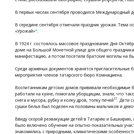
В первых числах сентября проводился Международный де
В середине сентября отмечали праздник урожая. Тема ос
«Урожай»
*
.
В 1924 г. состоялось массовое празднование Дня Октябр
доме на Большой Монетной улице для общего праздника.
манифестацию, а потом посетили братские могилы на В
Среди архивных документов хранятся пригласительные б
мероприятия членов татарского бюро Комнацмена.
Воспитанникам детских домов прививали необходимые б
работали на кухне, помогали уборщицам, знали, что так
17
снега и мусора, рубку и колку дров, топку печей
. Дети 
сушки белья был поделен на половины мальчиков и дево
Ввиду скорой реэвакуации детей в Татарию и Башкирию,
было включено обучение на опытно-показательных участ
знакомились с природными, климатическими особенностя