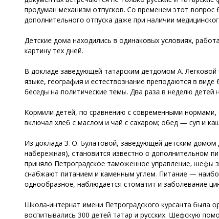
продуман механизм отпусков. Со временем этот вопрос б
дополнительного отпуска даже при наличии медицинског
Детские дома находились в одинаковых условиях, рабо
картину тех дней.
В докладе заведующей татарским детдомом А. Легковой 
языке, география и естествознание преподаются в виде 
беседы на политические темы. Два раза в неделю детей
Кормили детей, по сравнению с современными нормами, 
включал хлеб с маслом и чай с сахаром; обед — суп и ка
Из доклада З. О. Булатовой, заведующей детским домом
набережная), становится известно о дополнительном пи
приняло Петроградское таможенное управление, шефы за
снабжают питанием и каменным углем. Питание — наибо
однообразное, наблюдается стоматит и заболевание ци
Школа-интернат имени Петроградского курсанта была орг
воспитывались 300 детей татар и русских. Шефскую пом