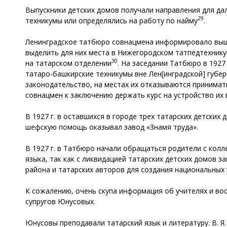
Выпускники детских домов получали направления для да
29
техникумы или определялись на работу по найму
.
Ленинградское татбюро совнацмена информировало выше
выделить для них места в Нижегородском татпедтехнику
30
на татарском отделении
. На заседании Татбюро в 1927
татаро-башкирские техникумы вне Лен[инградской] губе
законодательство, на местах их отказываются принима
совнацмен к заключению держать курс на устройство их 
В 1927 г. в оставшихся в городе трех татарских детских
шефскую помощь оказывал завод «Знамя труда».
В 1927 г. в Татбюро начали обращаться родители с колл
языка, так как с ликвидацией татарских детских домов 
района и татарских авторов для создания национальных
К сожалению, очень скупа информация об учителях и во
супругов Юнусовых.
Юнусовы преподавали татарский язык и литературу. В. Я