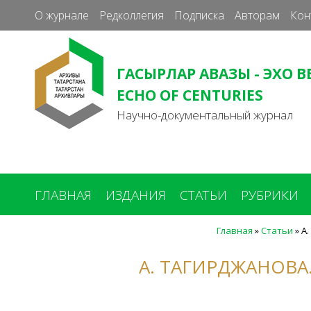
О журнале
Редколлегия
Подписка
Авторам
Кон
ГАСЫРЛАР АВАЗЫ - ЭХО В
ECHO OF CENTURIES
Научно-документальный журнал
ГЛАВНАЯ
ИЗДАНИЯ
СТАТЬИ
РУБРИКИ
Главная
»
Статьи
»
А.
Вы
здесь
А. ТАГИРДЖАНОВА