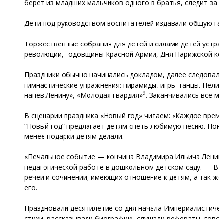
берет из младших мальчиков одного в братья, следит за
Дети под руководством воспитателей издавали общую г
Торжественные собрания для детей и силами детей устра
революции, годовщины Красной Армии, Дня Парижской ко
Праздники обычно начинались докладом, далее следовал
гимнастические упражнения: пирамиды, игры-танцы. Пел
9
напев Ленину», «Молодая гвардия»
. Заканчивались все
В сценарии праздника «Новый год» читаем: «Каждое врем
“Новый год” предлагает детям спеть любимую песню. Пою
менее подарки детям делали.
«Печальное событие — кончина Владимира Ильича Ленина
педагогической работе в дошкольном детском саду. — В 
речей и сочинений, имеющих отношение к детям, а так 
его.
Праздновали десятилетие со дня начала Империалистич
стихи, рассказывали биографию, слушали рефераты, гово