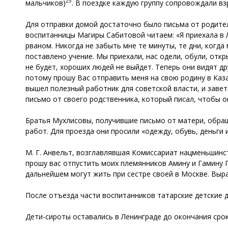
25
мальчиков)
. В поездке каждую группу сопровождали вз
Для отправки домой достаточно было письма от родител
воспитанницы Магиры Сабитовой читаем: «Я приехала в Ле
рваном. Никогда не забыть мне те минуты, те дни, когда
поставлено учение. Мы приехали, нас одели, обули, откр
не будет, хороших людей не выйдет. Теперь они видят дру
потому прошу Вас отправить меня на свою родину в Каза
вышел полезный работник для советской власти, и заве
письмо от своего родственника, который писал, чтобы о
Братья Мухлисовы, получившие письмо от матери, обращ
работ. Для проезда они просили «одежду, обувь, деньги 
М. Г. Анвельт, возглавлявшая Комиссариат нацменьшинс
прошу вас отпустить моих племянников Амину и Гамину Г
дальнейшем могут жить при сестре своей в Москве. Вы
После отъезда части воспитанников татарские детские 
Дети-сироты оставались в Ленинграде до окончания срок