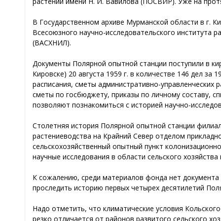
растений имени Н. И. Вавилова (ПОСВИР). Уже на про
В Государственном архиве Мурманской области в г. К
Всесоюзного научно-исследовательского института ра
(ВАСХНИЛ).
Документы Полярной опытной станции поступили в кир
Кировске) 20 августа 1959 г. в количестве 146 дел за
расписания, сметы административно-управленческих 
сметы по госбюджету, приказы по личному составу, сп
позволяют познакомиться с историей научно-исследов
Столетняя история Полярной опытной станции филиала
растениеводства на Крайний Север отделом прикладн
сельскохозяйственный опытный пункт колонизационно
научные исследования в области сельского хозяйства
К сожалению, среди материалов фонда нет документа о
проследить историю первых четырех десятилетий Пол
Надо отметить, что климатические условия Кольского
резко отличается от районов развитого сельского хо