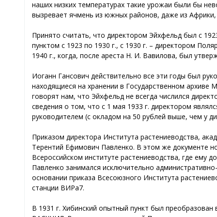
наших низких температурах такие урожаи были бы нев
вызревает ячмень из южных районов, даже из Африки, 
Принято считать, что директором Эйхфельд был с 192
пунктом с 1923 по 1930 г., с 1930 г. – директором П
1940 г., когда, после ареста Н. И. Вавилова, был утве
Иоганн Гансович действительно все эти годы был рук
находящиеся на хранении в Государственном архиве Му
говорят нам, что Эйхфельд не всегда числился директо
сведения о том, что с 1 мая 1933 г. директором явля
руководителем (с окладом на 50 рублей выше, чем у ди
Приказом директора Института растениеводства, акад
Терентий Ефимович Павленко. В этом же документе н
Всероссийском институте растениеводства, где ему 
Павленко занимался исключительно административно-
основании приказа Всесоюзного Института растениево
станции ВИРа7.
В 1931 г. Хибинский опытный пункт был преобразован