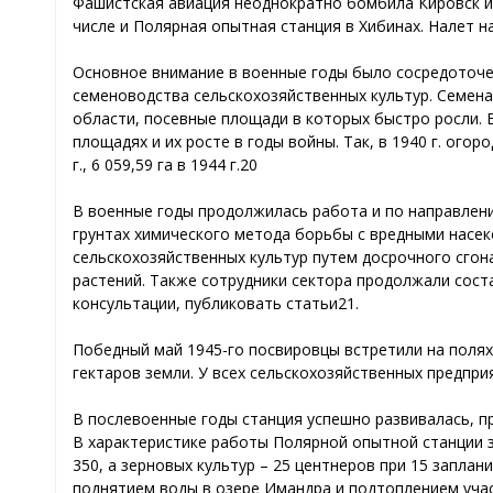
Фашистская авиация неоднократно бомбила Кировск и К
числе и Полярная опытная станция в Хибинах. Налет на
Основное внимание в военные годы было сосредоточе
семеноводства сельскохозяйственных культур. Семен
области, посевные площади в которых быстро росли. 
площадях и их росте в годы войны. Так, в 1940 г. огоро
г., 6 059,59 га в 1944 г.20
В военные годы продолжилась работа и по направлен
грунтах химического метода борьбы с вредными насе
сельскохозяйственных культур путем досрочного сгон
растений. Также сотрудники сектора продолжали сост
консультации, публиковать статьи21.
Победный май 1945-го посвировцы встретили на полях
гектаров земли. У всех сельскохозяйственных предпри
В послевоенные годы станция успешно развивалась, п
В характеристике работы Полярной опытной станции з
350, а зерновых культур – 25 центнеров при 15 заплан
поднятием воды в озере Имандра и подтоплением учас