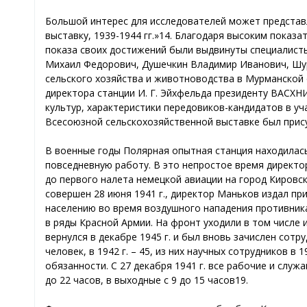
Большой интерес для исследователей может представ
выставку, 1939-1944 гг.»14. Благодаря высоким показ
показа своих достижений были выдвинуты специалисты
Михаил Федорович, Душечкин Владимир Иванович, Шур
сельского хозяйства и животноводства в Мурманской 
директора станции И. Г. Эйхфельда президенту ВАСХН
культур, характеристики передовиков-кандидатов в уч
Всесоюзной сельскохозяйственной выставке был прис
В военные годы Полярная опытная станция находилась
повседневную работу. В это непростое время директо
до первого налета немецкой авиации на город Кировс
совершен 28 июня 1941 г., директор Маньков издал п
населению во время воздушного нападения противника
в ряды Красной Армии. На фронт уходили в том числе 
вернулся в декабре 1945 г. и был вновь зачислен сотр
человек, в 1942 г. – 45, из них научных сотрудников в 
обязанности. С 27 декабря 1941 г. все рабочие и слу
до 22 часов, в выходные с 9 до 15 часов19.