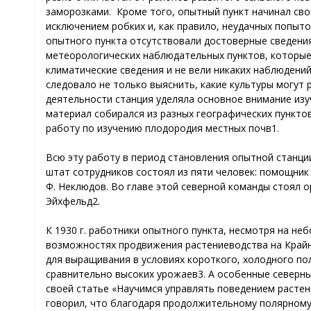
заморозками. Кроме того, опытный пункт начинал свои
исключением робких и, как правило, неудачных попы
опытного пункта отсутствовали достоверные сведения
метеорологических наблюдательных пунктов, которые
климатические сведения и не вели никаких наблюдений
следовало не только выяснить, какие культуры могут р
деятельности станция уделяла основное внимание изу
материал собирался из разных географических пункт
работу по изучению плодородия местных почв1.
Всю эту работу в период становления опытной станции 
штат сотрудников состоял из пяти человек: помощник 
Ф. Неклюдов. Во главе этой северной команды стоял 
Эйхфельд2.
К 1930 г. работники опытного пункта, несмотря на не
возможностях продвижения растениеводства на Крайн
для выращивания в условиях короткого, холодного п
сравнительно высоких урожаев3. А особенные северны
своей статье «Научимся управлять поведением растени
говорил, что благодаря продолжительному полярному