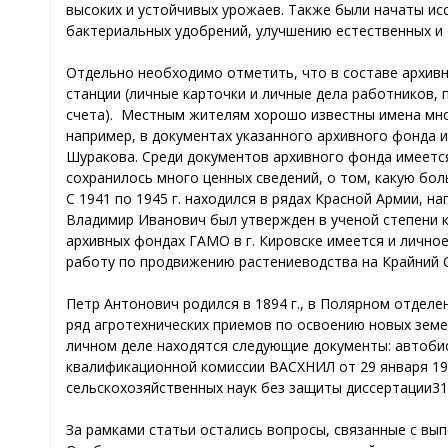
высоких и устойчивых урожаев. Также были начаты ис
бактериальных удобрений, улучшению естественных и 
Отдельно необходимо отметить, что в составе архив
станции (личные карточки и личные дела работников, 
счета). Местным жителям хорошо известны имена мно
например, в документах указанного архивного фонда име
Шуракова. Среди документов архивного фонда имеется
сохранилось много ценных сведений, о том, какую бол
С 1941 по 1945 г. находился в рядах Красной Армии, н
Владимир Иванович был утвержден в ученой степени ка
архивных фондах ГАМО в г. Кировске имеется и лично
работу по продвижению растениеводства на Крайний 
Петр Антонович родился в 1894 г., в Полярном отделе
ряд агротехнических приемов по освоению новых земе
личном деле находятся следующие документы: автобио
квалификационной комиссии ВАСХНИЛ от 29 января 193
сельскохозяйственных наук без защиты диссертации31
За рамками статьи остались вопросы, связанные с вы