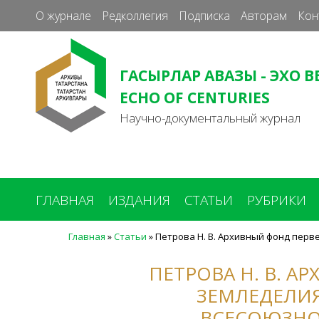
О журнале
Редколлегия
Подписка
Авторам
Кон
ГАСЫРЛАР АВАЗЫ - ЭХО В
ECHO OF CENTURIES
Научно-документальный журнал
ГЛАВНАЯ
ИЗДАНИЯ
СТАТЬИ
РУБРИКИ
Главная
»
Статьи
»
Петрова Н. В. Архивный фонд перв
Вы
здесь
ПЕТРОВА Н. В. 
ЗЕМЛЕДЕЛИ
ВСЕСОЮЗНО