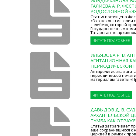
ИЛЬДАРХАНОВА-БАЛ
ГАЛИЕВА А. Р. ФЕС
РОДОСЛОВНОЙ «ЭХ
Статья посвящена Фес
«Эхо веков в истории 
эзлебез», который про
Государственным коми
Татарстан по архивном
ЧИТАТЬ ПОДРОБНЕЕ
ИЛЬЯЗОВА Р. В. А
АГИТАЦИОННАЯ КА
ПЕРИОДИЧЕСКОЙ П
Антирелигиозная агит
периодической печати к
материалам газеты «Пр
ЧИТАТЬ ПОДРОБНЕЕ
ДАВЫДОВ Д. В. СУ
АРХАНГЕЛЬСКОЙ ЦЕ
ТУМБА КАК ОТРАЖЕ
Статья затрагивает п
еще сохранившихся к на
церквей в рамках пров