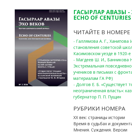
ГАСЫРЛАР АВАЗЫ -
ECHO OF CENTURIES 
ЧИТАЙТЕ В НОМЕРЕ
- Галлямова А. Г., Ханипова
становления советской шко
Касимовском уезде в 1920-е 
- Магдеев Ш. И., Банникова Н
Экстремальная повседневно
учеников в письмах с фронта
материалам ГА РФ)
- Долгов Е. Б. «Существует 
неограниченная власть»: ка
губернатор П. П. Пущин
РУБРИКИ НОМЕРА
ХХ век: страницы истории
Время в судьбах и документ
Мнения. Суждения. Версии