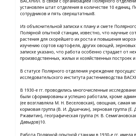
ВАСХНИЛ. В связи с организацией Полярного отделения
установлен штат отделения в количестве 10 единиц. По
сотрудников и пять сверхштатных8.
Из объяснительной записки к плану и смете Полярног
Полярной опытной станции, известно, что научные со
растения для скорейшего их роста и повышения моро
изучению сортов картофеля, других овощей, зерновых 
записке указано, что работа особенно страдает от нех
производственных, жилых и хозяйственных построек и
В статусе Полярного отделения учреждение просущест
исследовательского института растениеводства ВАСХ
В 1930-е гг. проводились многочисленные исследования
были сформированы и успешно работали, кроме админ
(ее возглавляла М. Н. Веселовская), овощная, самая м
кормовая группа (В. И. Душечкин), зерновая группа (Е.
Ржавитин), географическая группа (Н. В. Семигановска
Давыдов)10.
Работа Полярной опытной станции в 1930-е гг. имела 