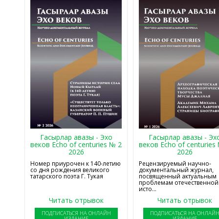
Гасырлар авазы - Эхо
Гасырлар авазы - Эх
веков Echo of centuries № 2
веков Echo of centuries
2026
2026
Номер приурочен к 140-летию
Рецензируемый научно-
со дня рождения великого
документальный журнал,
татарского поэта Г. Тукая
посвященный актуальным
проблемам отечественной
исто...
Читать отрывок
Читать отрывок
ПОДПИСАТЬСЯ НА ОНЛАЙН
ПОДПИСАТЬСЯ НА ОНЛАЙ
ИЗДАНИЕ
ИЗДАНИЕ