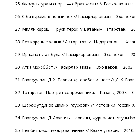
25. Физкультура и спорт — образ жизни // Гасырлар авазы –
26. С батырами в новый век // Гасырлар авазы – Эхо веков.
27. Милли көрәш — рухи терәк // Ватаным Татарстан. – 20
28. Без көрәшле халык / Автор-төз. И. Илдарханов. – Казан, 
29. Ир канаты ат була // Гасырлар авазы – Эхо веков. – 2003
30. Атка мәхәббәт // Гасырлар авазы – Эхо веков. – 2003. –
31. Гарифуллин Д. Х. Тарихи хәтеребез илчесе // Д. Х. Гар
32. Татарстан. Портрет современника. – Казань, 2007. – С.
33. Шарафутдинов Дамир Рауфович // Историки России ХХ ве
34. Гарифуллин Д. Архивчы, тарихчы, җурналист, язучы һ
35. Без бит көрәшчеләр затыннан // Казан утлары. – 2010. 