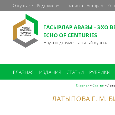
О журнале
Редколлегия
Подписка
Авторам
Кон
ГАСЫРЛАР АВАЗЫ - ЭХО В
ECHO OF CENTURIES
Научно-документальный журнал
ГЛАВНАЯ
ИЗДАНИЯ
СТАТЬИ
РУБРИКИ
Главная
»
Статьи
»
Латы
Вы
здесь
ЛАТЫПОВА Г. М. 