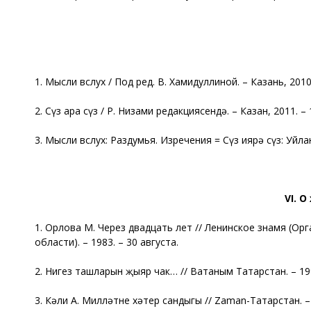
1. Мысли вслух / Под ред. В. Хамидуллиной. – Казань, 2010.
2. Сүз ара сүз / Р. Низами редакциясендә. – Казан, 2011. – 
3. Мысли вслух: Раздумья. Изречения = Сүз иярә сүз: Уйлан
VI
. О
1. Орлова М. Через двадцать лет // Ленинское знамя (О
области). – 1983. – 30 августа.
2. Нигез ташларын җыяр чак… // Ватаным Татарстан. – 199
3. Кәли А. Милләтнең хәтер сандыгы // Zaman-Татарстан. –