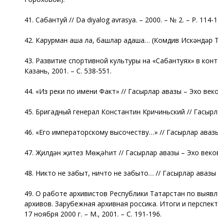
41. Сабантуй // Da diyalog avrasya. – 2000. – № 2. – Р. 114-1
42. Карурман аша ла, башлар адаша… (Комдив Искәндәр Тал
43. Развитие спортивной культуры на «Сабантуях» в конт
Казань, 2001. – С. 538-551.
44. «Из реки по имени Факт» // Гасырлар авазы – Эхо веков.
45. Бригадный генерал Константин Кричиньский // Гасырлар
46. «Его императорскому высочеству…» // Гасырлар авазы –
47. Җилдән җитез Мөҗәһит // Гасырлар авазы – Эхо веков. 
48. Никто не забыт, ничто не забыто… // Гасырлар авазы – 
49. О работе архивистов Республики Татарстан по выяв
архивов. Зарубежная архивная россика. Итоги и перспе
17 ноября 2000 г. – М., 2001. – С. 191-196.