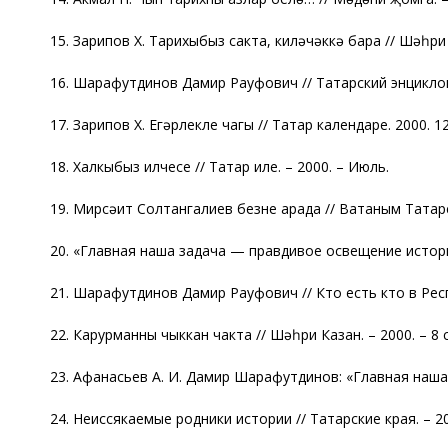
15. Зарипов Х. Тарихыбыз сакта, киләчәккә бара // Шәһри 
16. Шарафутдинов Дамир Рауфович // Татарский энциклопе
17. Зарипов Х. Егәрлекле чагы // Татар календаре. 2000. 1
18. Халкыбыз илчесе // Татар иле. – 2000. – Июль.
19. Мирсәит Солтангалиев безнең арада // Ватаным Татарст
20. «Главная наша задача — правдивое освещение истории
21. Шарафутдинов Дамир Рауфович // Кто есть кто в Респу
22. Карурманны чыккан чакта // Шәһри Казан. – 2000. – 8 
23. Афанасьев А. И. Дамир Шарафутдинов: «Главная наша 
24. Неиссякаемые родники истории // Татарские края. – 2