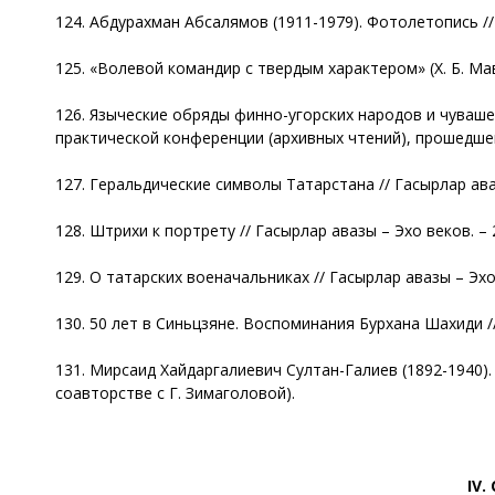
124. Абдурахман Абсалямов (1911-1979). Фотолетопись // Г
125. «Волевой командир с твердым характером» (Х. Б. Мавл
126. Языческие обряды финно-угорских народов и чуваше
практической конференции (архивных чтений), прошедшей 2
127. Геральдические символы Татарстана // Гасырлар авазы
128. Штрихи к портрету // Гасырлар авазы – Эхо веков. – 2
129. О татарских военачальниках // Гасырлар авазы – Эхо в
130. 50 лет в Синьцзяне. Воспоминания Бурхана Шахиди // 
131. Мирсаид Хайдаргалиевич Султан-Галиев (1892-1940). Б
соавторстве с Г. Зимаголовой).
IV
.