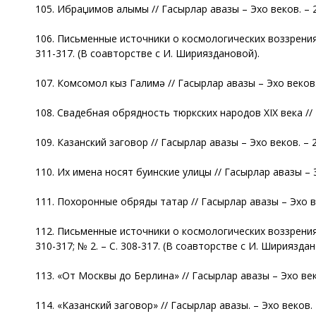
105. Ибраџимов алымы // Гасырлар авазы – Эхо веков. – 20
106. Письменные источники о космологических воззрениях,
311-317. (В соавторстве с И. Ширияздановой).
107. Комсомол кыз Галимә // Гасырлар авазы – Эхо веков. –
108. Свадебная обрядность тюркских народов XIX века // Г
109. Казанский заговор // Гасырлар авазы – Эхо веков. – 2
110. Их имена носят буинские улицы // Гасырлар авазы – Эх
111. Похоронные обряды татар // Гасырлар авазы – Эхо век
112. Письменные источники о космологических воззрениях,
310-317; № 2. – С. 308-317. (В соавторстве с И. Ширияздан
113. «От Москвы до Берлина» // Гасырлар авазы – Эхо веков
114. «Казанский заговор» // Гасырлар авазы. – Эхо веков. –