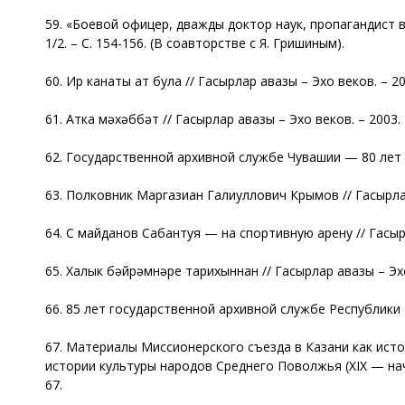
59. «Боевой офицер, дважды доктор наук, пропагандист во
1/2. – С. 154-156. (В соавторстве с Я. Гришиным).
60. Ир канаты ат була // Гасырлар авазы – Эхо веков. – 2003
61. Атка мәхәббәт // Гасырлар авазы – Эхо веков. – 2003. –
62. Государственной архивной службе Чувашии — 80 лет // 
63. Полковник Маргазиан Галиуллович Крымов // Гасырлар а
64. С майданов Сабантуя — на спортивную арену // Гасырла
65. Халык бәйрәмнәре тарихыннан
// Гасырлар авазы – Эхо
66. 85 лет государственной архивной службе Республики Та
67. Материалы Миссионерского съезда в Казани как ист
истории культуры народов Среднего Поволжья (XIX — нач
67.