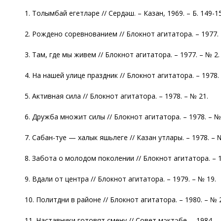
1. Толымбай егетләре // Сердәш. – Казан, 1969. – Б. 149-1
2. Рождено соревнованием // Блокнот агитатора. – 1977. 
3. Там, где мы живем // Блокнот агитатора. – 1977. – № 2.
4. На нашей улице праздник // Блокнот агитатора. – 1978. 
5. Активная сила // Блокнот агитатора. – 1978. – № 21.
6. Дружба множит силы // Блокнот агитатора. – 1978. – №
7. Сабан-туе — халык яшьлеге // Казан утлары. – 1978. – № 
8. Забота о молодом поколении // Блокнот агитатора. – 1
9. Вдали от центра // Блокнот агитатора. – 1979. – № 19.
10. Политдни в районе // Блокнот агитатора. – 1980. – № 
11. Наставники готовят смену // Совет мәктәбе. – 1984. – 