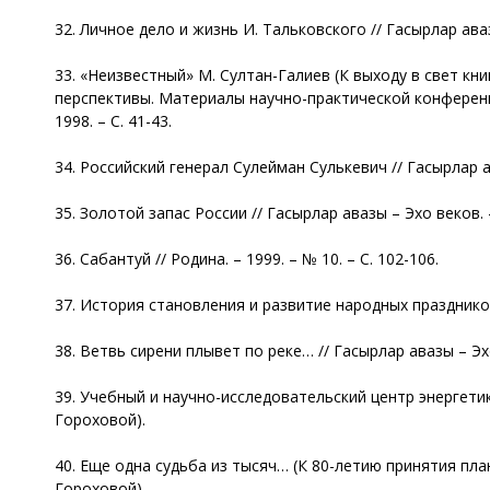
32. Личное дело и жизнь И. Тальковского // Гасырлар авазы
33. «Неизвестный» М. Султан-Галиев (К выходу в свет кн
перспективы. Материалы научно-практической конференц
1998. – С. 41-43.
34. Российский генерал Сулейман Сулькевич // Гасырлар ав
35. Золотой запас России // Гасырлар авазы – Эхо веков. –
36. Сабантуй // Родина. – 1999. – № 10. – С. 102-106.
37. История становления и развитие народных праздников в 
38. Ветвь сирени плывет по реке… // Гасырлар авазы – Эхо 
39. Учебный и научно-исследовательский центр энергетики 
Гороховой).
40. Еще одна судьба из тысяч… (К 80-летию принятия плана
Гороховой).