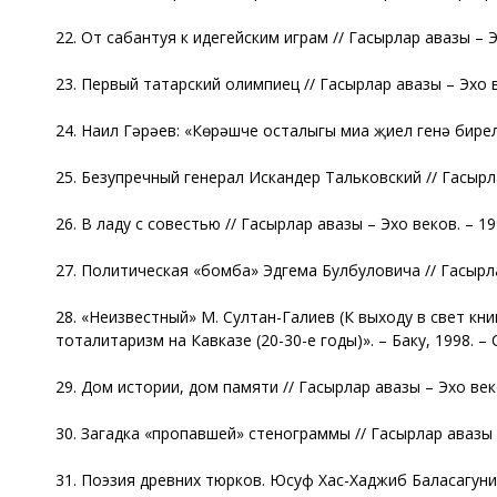
22. От сабантуя к идегейским играм // Гасырлар авазы – Эх
23. Первый татарский олимпиец // Гасырлар авазы – Эхо век
24. Наил Гәрәев: «Көрәшче осталыгы миңа җиңел генә бирелмә
25. Безупречный генерал Искандер Тальковский // Гасырлар
26. В ладу с совестью // Гасырлар авазы – Эхо веков. – 1997
27. Политическая «бомба» Эдгема Булбуловича // Гасырлар 
28. «Неизвестный» М. Султан-Галиев (К выходу в свет к
тоталитаризм на Кавказе (20-30-е годы)». – Баку, 1998. – С
29. Дом истории, дом памяти // Гасырлар авазы – Эхо веков.
30. Загадка «пропавшей» стенограммы // Гасырлар авазы – 
31. Поэзия древних тюрков. Юсуф Хас-Хаджиб Баласагуни //