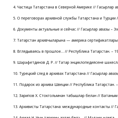
4. Частица Татарстана в Северной Америке // Гасырлар аваз
5. О переговорах архивной службы Татарстана и Турции // 
6. Документы актуальные и сейчас // Гасырлар авазы – Эхо 
7. Татарстан архивчыларына — америка сертификатлары /
8. Вглядываясь в прошлое… // Республика Татарстан. – 199
9. Шәрәфетдинов Д. Р. // Татар энциклопедиясенең шәхесләр
10. Турецкий след в архивах Татарстана // Гасырлар авазы 
11. Подарок из архива Швеции // Республика Татарстан. – 
12. Зарипов Х. Стокгольмнан табышлар белән // Ватаным Т
13. Архивисты Татарстана: международные контакты // Гасы
14. Акмал Н. Чын тарихны азлар белә… // Мәдәни җомга. – 