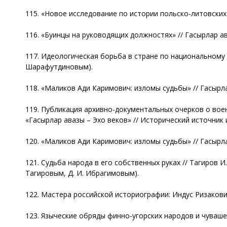
115. «Новое исследование по истории польско-литовских та
116. «Буинцы на руководящих должностях» // Гасырлар аваз
117. Идеологическая борьба в стране по национальному воп
Шарафутдиновым).
118. «Маликов Ади Каримович: изломы судьбы» // Гасырлар 
119. Публикация архивно-документальных очерков о воен
«Гасырлар авазы – Эхо веков» // Исторический источник и 
120. «Маликов Ади Каримович: изломы судьбы» // Гасырлар 
121. Судьба народа в его собственных руках // Тагиров И. 
Тагировым, Д. И. Ибрагимовым).
122. Мастера российской историографии: Индус Ризакович Т
123. Языческие обряды финно-угорских народов и чувашей /