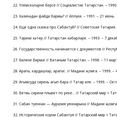
22. Үлемсезләрнең берсе // Социалистик Татарстан. – 1990.
23. Хәзинәдән файда бармы? // Әллүки. – 1991. – 21 июнь.
24. Еще одна сказка про Сабантуй? // Советская Татария. 
25. Тарихи хәтер // Татарстан хәбәрләре. – 1993. – 7 дека
26. Государственность начинается с документов // Респуб
27. Билеңне бирмә! // Ватаным Татарстан. – 1998. – 11 мар
28. Арапә, кардәшләр, арапә!.. // Мәдәни җомга. – 1999. – 
29. Агымсуда сирень агып бара // Татар иле. – 1999. – Окт
30. Ветвь сирени плывет по реке… // Татарский мир = Тата
31. Сабан туеннан — Ауразия уеннарына // Мәдәни җомга. 
32. Исторические корни Сабантуя // Татарский мир = Тата