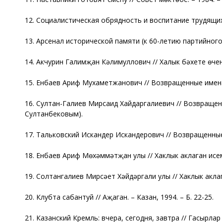
12. Социалистическая обрядность и воспитание трудящихся
13. Арсенал исторической памяти (к 60-летию партийного 
14. Акчурин Галимҗан Кәлимуллович // Халык бәхете өчен 
15. Енбаев Ариф Мухаметжанович // Возвращенные имена. 
16. Султан-Галиев Мирсаид Хайдаргалиевич // Возвращенны
Султанбековым).
17. Тальковский Искандер Искандерович // Возвращенные 
18. Енбаев Ариф Мөхәммәтҗан улы // Хаклык аклаган исемн
19. Солтангалиев Мирсәет Хәйдәргали улы // Хаклык аклаг
20. Клубта сабантуй // Аҗаган. – Казан, 1994. – Б. 22-25.
21. Казанский Кремль: вчера, сегодня, завтра // Гасырлар а