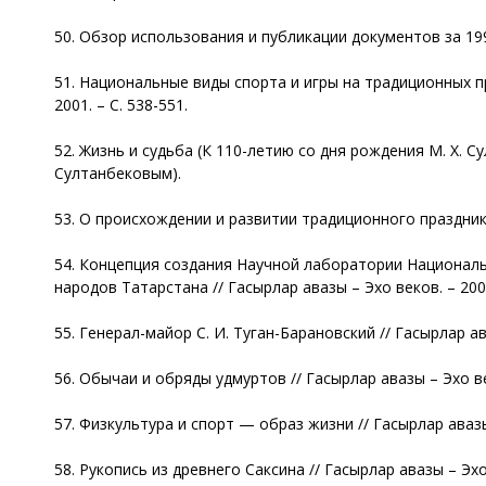
50. Обзор использования и публикации документов за 1991-
51. Национальные виды спорта и игры на традиционных пр
2001. – С. 538-551.
52. Жизнь и судьба (К 110-летию со дня рождения М. Х. Сул
Султанбековым).
53. О происхождении и развитии традиционного праздника 
54. Концепция создания Научной лаборатории Националь
народов Татарстана // Гасырлар авазы – Эхо веков. – 2002
55. Генерал-майор С. И. Туган-Барановский // Гасырлар ава
56. Обычаи и обряды удмуртов // Гасырлар авазы – Эхо веко
57. Физкультура и спорт — образ жизни // Гасырлар авазы –
58. Рукопись из древнего Саксина // Гасырлар авазы – Эхо в