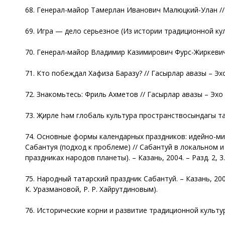
68. Генерал-майор Тамерлан Иванович Малюцкий-Улан // Га
69. Игра — дело серьезное (Из истории традиционной куль
70. Генерал-майор Владимир Казимирович Фурс-Жиркевич //
71. Кто побеҗдал Хафиза Баразу? // Гасырлар авазы – Эхо в
72. Знакомьтесь: Фриль Ахметов // Гасырлар авазы – Эхо ве
73. Җирле һәм глобаль культура пространствосындагы тата
74. Основные формы календарных праздников: идейно-ми
Сабантуя (подход к проблеме) // Сабантуй в локальном
праздниках народов планеты). – Казань, 2004. – Разд. 2, 3.
75. Народный татарский праздник Сабантуй. – Казань, 2004.
К. Уразмановой, Р. Р. Хайрутдиновым).
76. Исторические корни и развитие традиционной культуры т