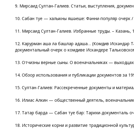
9. Мирсаид Султан-Галиев. Статьи, выступления, документы
10. Сабан туе — халыкның яшәеше: Фәнни-популяр очерк /
11. Мирсаид Султан-Галиев. Избранные труды. – Казань, 19
12. Карурман аша ла башлар адаша… (Комдив Искәндәр Т
документальный очерк о комдиве Искандере Тальковском).
13. Отчизны верные сыны. О военачальниках — выходцах из
14. Обзор использования и публикации документов за 1991-
15. Султан-Галиев: Рассекреченные документы и материалы
16. Илиас Алкин — общественный деятель, военачальник, у
17. Татар барда — Сабан туе бар: Тарихи-документаль очер
18. Исторические корни и развитие традиционной культуры