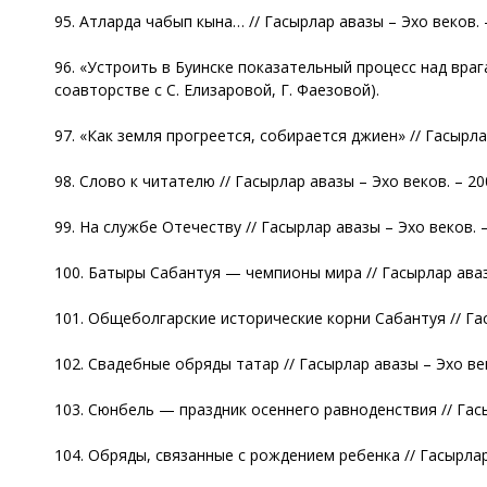
95. Атларда чабып кына… // Гасырлар авазы – Эхо веков. – 
96. «Устроить в Буинске показательный процесс над врагами
соавторстве с С. Елизаровой, Г. Фаезовой).
97. «Как земля прогреется, собирается джиен» // Гасырлар 
98. Слово к читателю // Гасырлар авазы – Эхо веков. – 2007
99. На службе Отечеству // Гасырлар авазы – Эхо веков. – 
100. Батыры Сабантуя — чемпионы мира // Гасырлар авазы 
101. Общеболгарские исторические корни Сабантуя // Гасыр
102. Свадебные обряды татар // Гасырлар авазы – Эхо веко
103. Сюнбель — праздник осеннего равноденствия // Гасырл
104. Обряды, связанные с рождением ребенка // Гасырлар а