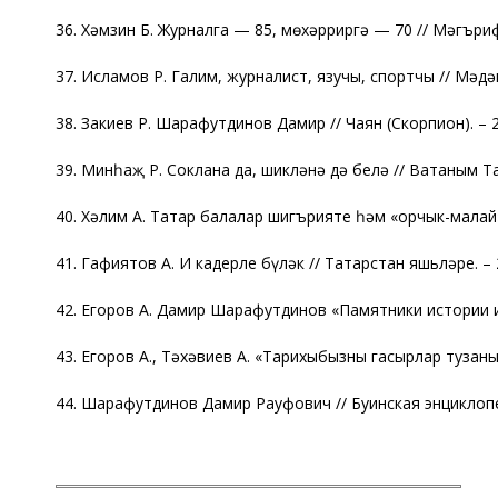
36. Хәмзин Б. Журналга — 85, мөхәрриргә — 70 // Мәгъриф
37. Исламов Р. Галим, журналист, язучы, спортчы // Мәдән
38. Закиев Р. Шарафутдинов Дамир // Чаян (Скорпион). – 20
39. Минһаҗ Р. Соклана да, шикләнә дә белә // Ватаным Та
40. Хәлим А. Татар балалар шигърияте һәм «орчык-малай» 
41. Гафиятов А. Иң кадерле бүләк // Татарстан яшьләре. – 
42. Егоров А. Дамир Шарафутдинов «Памятники истории и 
43. Егоров А., Тәхәвиев А. «Тарихыбызны гасырлар тузаны к
44. Шарафутдинов Дамир Рауфович // Буинская энциклопеди