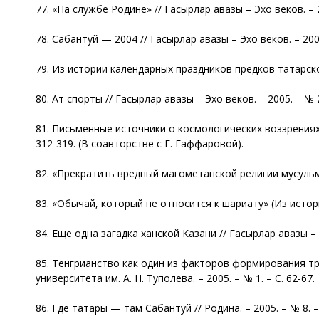
77. «На службе Родине» // Гасырлар авазы – Эхо веков. – 2
78. Сабантуй — 2004 // Гасырлар авазы – Эхо веков. – 2005
79. Из истории календарных праздников предков татарского
80. Ат спорты // Гасырлар авазы – Эхо веков. – 2005. – № 2
81. Письменные источники о космологических воззрениях, 
312-319. (В соавторстве с Г. Гаффаровой).
82. «Прекратить вредный магометанской религии мусульман
83. «Обычай, который не относится к шариату» (Из истори
84. Еще одна загадка ханской Казани // Гасырлар авазы – Э
85. Тенгрианство как один из факторов формирования тр
университета им. А. Н. Туполева. – 2005. – № 1. – С. 62-67.
86. Где татары — там Сабантуй // Родина. – 2005. – № 8. –