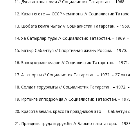
11. Дуслык канат җәя // Социалистик Татарстан. – 1968. –
12. Казан егете — СССР чемпионы // Социалистик Татарста
13. Шобага кемгә чыга? // Социалистик Татарстан. – 1969.
14. Яңа батырлар туды // Социалистик Татарстан. – 1969. –
15. Батыр Сабантуя // Спортивная жизнь России. – 1970. –
16. Завод көрәшчеләре // Социалистик Татарстан. – 1971. 
17. Ат спорты // Социалистик Татарстан. – 1972. – 27 окт
18. Солдат горурлыгы // Социалистик Татарстан. – 1972. –
19. Иртәнге ипподромда // Социалистик Татарстан. – 1973
20. Красота земли, красота праздников это — Сабантуй /
21. Праздник труда и дружбы // Блокнот агитатора. – 1983