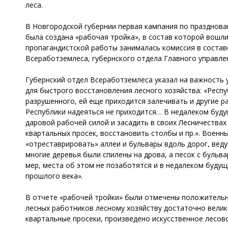
леса.
В Новгородской губернии первая кампания по праздновани
была создана «рабочая тройка», в состав которой вошл
пропагандистской работы занималась комиссия в состав
Всеработземлеса, губернского отдела Главного управле
Губернский отдел Всеработземлеса указал на важность у
для быстрого восстановления лесного хозяйства: «Респу
разрушенного, ей еще приходится залечивать и другие 
Республики надеяться не приходится… В недалеком буду
даровой рабочей силой и засадить в своих Лесничествах 
квартальных просек, восстановить столбы и пр.». Воен
«отреставрировать» аллеи и бульвары вдоль дорог, веду
многие деревья были спилены на дрова, а песок с бульв
мер, места об этом не позаботятся и в недалеком буду
прошлого века».
В отчете «рабочей тройки» были отмечены положительны
лесных работников лесному хозяйству достаточно велик
квартальные просеки, произведено искусственное лесово