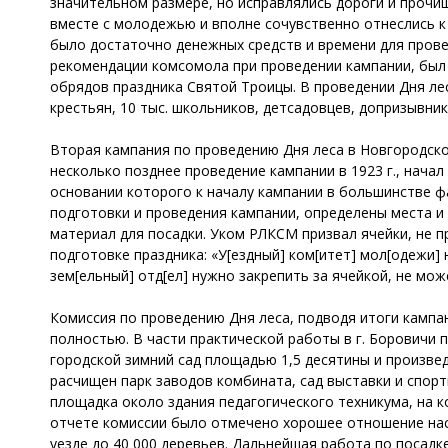
значительном размере, но исправлялись дороги и прочи
вместе с молодежью и вполне сочувственно отнеслись к 
было достаточно денежных средств и времени для прове
рекомендации комсомола при проведении кампании, был 
обрядов праздника Святой Троицы. В проведении Дня леса
крестьян, 10 тыс. школьников, детсадовцев, допризывник
Вторая кампания по проведению Дня леса в Новгородской
несколько позднее проведение кампании в 1923 г., начал
основании которого к началу кампании в большинстве ф
подготовки и проведения кампании, определены места и
материал для посадки. Уком РЛКСМ призвал ячейки, не 
подготовке праздника: «У[ездный] ком[итет] мол[одежи] 
зем[ельный] отд[ел] нужно закрепить за ячейкой, не мо
Комиссия по проведению Дня леса, подводя итоги кампа
полностью. В части практической работы в г. Боровичи 
городской зимний сад площадью 1,5 десятины и произве
расчищен парк заводов комбината, сад выставки и спор
площадка около здания педагогического техникума, на к
отчете комиссии было отмечено хорошее отношение насе
уезде до 40 000 деревьев. Дальнейшая работа по посадк