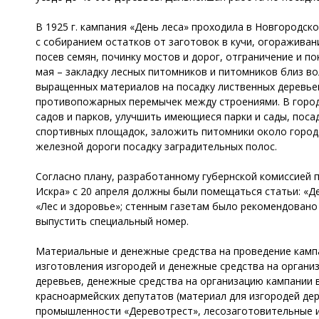
В 1925 г. кампания «День леса» проходила в Новгородско
с собиранием остатков от заготовок в кучи, огоражива
посев семян, починку мостов и дорог, отграничение и п
мая – закладку лесных питомников и питомников близ во
выращенных материалов на посадку лиственных деревьев
противопожарных перемычек между строениями. В город
садов и парков, улучшить имеющиеся парки и сады, поса
спортивных площадок, заложить питомники около городо
железной дороги посадку заградительных полос.
Согласно плану, разработанному губернской комиссией по
Искра» с 20 апреля должны были помещаться статьи: «Ден
«Лес и здоровье»; стенным газетам было рекомендовано 
выпустить специальный номер.
Материальные и денежные средства на проведение камп
изготовления изгородей и денежные средства на организ
деревьев, денежные средства на организацию кампании в
красноармейских депутатов (материал для изгородей д
промышленности «Деревотрест», лесозаготовительные 