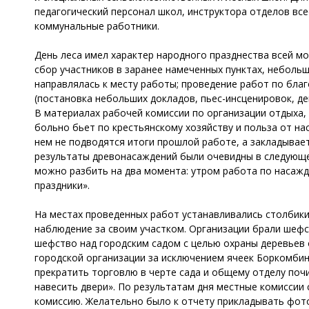
педагогический персонал школ, инструктора отделов вс
коммунальные работники.
День леса имел характер народного празднества всей мо
сбор участников в заранее намеченных пунктах, неболь
направлялась к месту работы; проведение работ по благо
(постановка небольших докладов, пьес-инсценировок, де
В материалах рабочей комиссии по организации отдыха, 
больно бьет по крестьянскому хозяйству и польза от на
нем не подводятся итоги прошлой работе, а закладывае
результаты древонасаждений были очевидны в следующем
можно разбить на два момента: утром работа по насажд
праздники».
На местах проведенных работ устанавливались столбики 
наблюдение за своим участком. Организации брали шефст
шефство над городским садом с целью охраны деревьев 
городской организации за исключением ячеек Боркомбин
прекратить торговлю в черте сада и общему отделу почи
навесить двери». По результатам дня местные комиссии
комиссию. Желательно было к отчету прикладывать фот