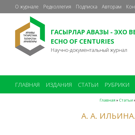
О журнале
Редколлегия
Подписка
Авторам
Кон
ГАСЫРЛАР АВАЗЫ - ЭХО В
ECHO OF CENTURIES
Научно-документальный журнал
ГЛАВНАЯ
ИЗДАНИЯ
СТАТЬИ
РУБРИКИ
Главная
»
Статьи
Вы
здесь
А. А. ИЛЬИН