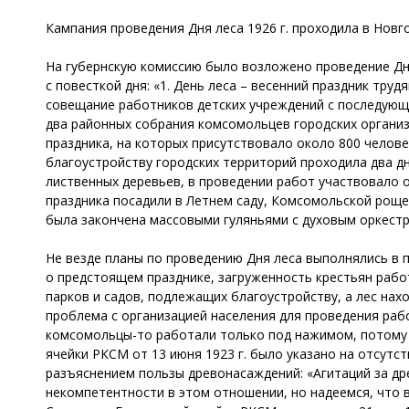
Кампания проведения Дня леса 1926 г. проходила в Новго
На губернскую комиссию было возложено проведение Дня
с повесткой дня: «1. День леса – весенний праздник труд
совещание работников детских учреждений с последующи
два районных собрания комсомольцев городских организ
праздника, на которых присутствовало около 800 человек
благоустройству городских территорий проходила два дн
лиственных деревьев, в проведении работ участвовало о
праздника посадили в Летнем саду, Комсомольской роще
была закончена массовыми гуляньями с духовым оркестр
Не везде планы по проведению Дня леса выполнялись в
о предстоящем празднике, загруженность крестьян работо
парков и садов, подлежащих благоустройству, а лес нах
проблема с организацией населения для проведения рабо
комсомольцы-то работали только под нажимом, потому 
ячейки РКСМ от 13 июня 1923 г. было указано на отсутс
разъяснением пользы древонасаждений: «Агитаций за др
некомпетентности в этом отношении, но надеемся, что в