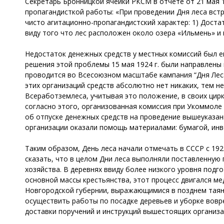
Секретарь Бронницкой ячейки РКСМ в отчете от 21 мая 1
пропагандисткой работы: «При проведении Дня леса вст
чисто агитационно-пропагандистский характер: 1) Дост
виду того что лес расположен около озера «Ильмень» и 
Недостаток денежных средств у местных комиссий был е
решения этой проблемы 15 мая 1924 г. были направлены 
проводится во Всесоюзном масштабе кампания “Дня Леса
этих организаций средств абсолютно нет никаких, тем н
Всеработземлеса, учитывая это положение, в своих цирк
согласно этого, организованная комиссия при Укоммоле 
об отпуске денежных средств на проведение вышеуказан
организации оказали помощь материалами: бумагой, инве
Таким образом, День леса начали отмечать в СССР с 19
сказать, что в целом Дни леса выполняли поставленную
хозяйства. В деревнях ввиду более низкого уровня подг
основной массы крестьянства, этот процесс двигался ме
Новгородской губернии, выражающимися в позднем таянии
осуществить работы по посадке деревьев и уборке вов
доставки поручений и инструкций вышестоящих организа