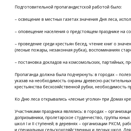
Подготовительной пропагандистской работой было:
– освещение в местных газетах значения Дня леса, испол
– оповещение населения о предстоящем празднике на соб
– проведение среди крестьян бесед, чтение книг о знач
(лесные пожары, незаконная рубка), воспоминаниях стар
– постановка докладов на комсомольских, партийных, пр
Пропаганда должна была подчеркнуть: в городах – полез
указав на необходимость охраны древесно-растительных 
крестьянства бесхозяйственной рубки, необходимость пр
Ко Дню леса открывались «лесные уголки» при Домах кре
Участниками праздника являлись: в городах – организа
допризывники, пролетарское студенчество, группы юных
школ I и II ступеней; в деревнях – организации РКСМ, р
и специальных сельскохозяйственных и лесных школ. Дл