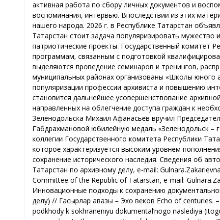
активная работа по сбору личных документов и воспо
воспоминания, интервью. Впоследствии из этих матер
нашего народа. 2026 г. в Республике Татарстан объяв
Татарстан стоит задача популяризировать мужество и
патриотические проекты. Государственный комитет Р
программам, связанным с подготовкой квалифицирова
выделяются проведение семинаров и тренингов, распр
муниципальных районах организованы «Школы юного ар
популяризации профессии архивиста и повышению инт
становится дальнейшее усовершенствование архивно
направленных на облегчение доступа граждан к необх
Зеленодольска Михаил Афанасьев вручил Председател
Габдрахмановой юбилейную медаль «Зеленодольск – го
коллегии Государственного комитета Республики Татар
которое характеризуется высоким уровнем пополнени
сохранение исторического наследия. Сведения об авт
Татарстан по архивному делу, e-mail: Gulnara.Zakarievna
Committee of the Republic of Tatarstan, e-mail: Gulnara
Инновационные подходы к сохранению документальног
делу) // Гасырлар авазы – Эхо веков Echo of centuries. –
podkhody k sokhraneniyu dokumental’nogo naslediya (itogo