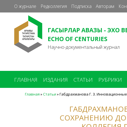
О журнале
Редколлегия
Подписка
Авторам
Кон
ГАСЫРЛАР АВАЗЫ - ЭХО В
ECHO OF CENTURIES
Научно-документальный журнал
ГЛАВНАЯ
ИЗДАНИЯ
СТАТЬИ
РУБРИКИ
Главная
»
Статьи
»
Габдрахманова Г. З. Инновационные
Вы
здесь
ГАБДРАХМАНОВ
СОХРАНЕНИЮ ДО
КОЛЛЕГИЯ 