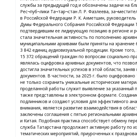
службы за предыдущий год и обозначены задачи на бл
Рес¬пуб¬лики Та¬тар¬стан Л. Р. Фазлеева, за¬местит
в Российской Федерации Р. К. Ахметшин, руководитель
Думы Федерального Собрания Российской Федерации Т
подтвердившим ее лидирующую позицию в регионе и ро
стала значительная активность по пополнению архивно
муниципальными архивами были приняты на хранение 6
3 842 единиц аудиовизуальной продукции. Кроме того
15 372 обращений граждан по вопросам социально-пра
являлась оцифровка архивных документов, что позвол
достигла значительных успехов в этой области, зан
документов. В частности, за 2025 г. было оцифровано
не только сохранить уникальные исторические матери
проделанной работы служит выявление за указанный 
также представлены в электронном формате. Создани
подлинников и создают условия для эффективного ан
внимания, является развитие взаимодействия в област
заключены соглашения с пятью региональными архивн
и Китая. Подобная практика способствует обмену пе
служба Татарстана продолжает активную работу по и
тематических мероприятий, приуроченных к празднов