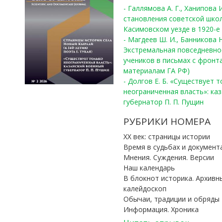
- Галлямова А. Г., Ханипова
становления советской шко
Касимовском уезде в 1920-е 
- Магдеев Ш. И., Банникова Н
Экстремальная повседневно
учеников в письмах с фронта
материалам ГА РФ)
- Долгов Е. Б. «Существует 
неограниченная власть»: ка
губернатор П. П. Пущин
РУБРИКИ НОМЕРА
ХХ век: страницы истории
Время в судьбах и документ
Мнения. Суждения. Версии
Наш календарь
В блокнот историка. Архивн
калейдоскоп
Обычаи, традиции и обряды
Информация. Хроника