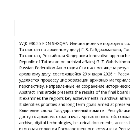
УДК 930.25 EDN SHXQAN Инновационные подходы к сох
Татарстан по архивному делу) Г. З. Габдрахманова, Го
Татарстан, Российская Федерация Innovative approaches t
Republic of Tatarstan on archival affairs) G. Z. Gabdrakh
Russian Federation Аннотация Статья посвящена резу
архивному делу, состоявшейся 29 января 2026 г. Рас
уделяется процессу цифровизации архивных материал
перспективу, направленные на сохранение историческ
Abstract This article presents the results of the final boar
It examines the region’s key achievements in archival affair
It identifies priorities and long-term goals aimed at preserv
Ключевые слова Государственный комитет Республики 
доступ к архивам, охрана культурных ценностей, сохранен
archive, digital technologies, historical documents, access
итоговая коллегия Государственного ко¬митета Респу